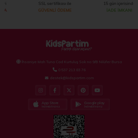
SSL sertifikası ile
15 gün içerisinde
GÜVENLİ ÖDEME
İADE İMKANI
İhsaniye Mah Tuna Cad Kurtuluş Sok no:9/B Nilüfer Bursa
0 537 213 83 76
destek@kidspartim.com
App Store
Google play
İndirebilirsiniz
İndirebilirsiniz