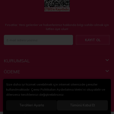
Fırsatlar, Yeni gelenler ve haberlerimiz hakkında bilgi sahibi olmak için
lütfen üye olun!
KAYIT OL
KURUMSAL
ÖDEME
FAYDALI BİLGİLER
Size daha iyi hizmet verebilmek için internet sitemizde çerezler
kullanılmaktadır. Çerez Politikaları Aydınlatma Metni’ni okuyabilir ve
dilerseniz tercihlerinizi değiştirebilirsiniz.
© 2018-2024
KidsPartim
. Tüm hakları saklıdır.
Tercihleri Ayarla
Tümünü Kabul Et