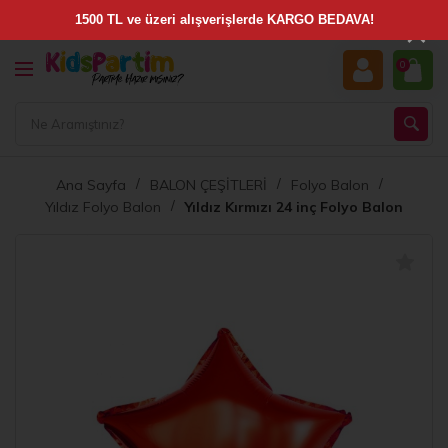
×
0
Ana Sayfa
BALON ÇEŞİTLERİ
Folyo Balon
Yıldız Folyo Balon
Yıldız Kırmızı 24 inç Folyo Balon