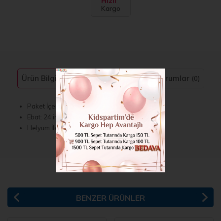
Hızlı
Kargo
Ürün Bilgisi
Taksit Seçenekleri
Yorumlar
(0)
Paket İçerisinde 1 adet Bulunmaktadır.
Ebat: 24 inç 60 cm
Helyum İle Uçan Balon Yapabilirsiniz
BENZER ÜRÜNLER