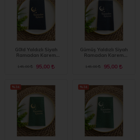
G0ld Yaldızlı Siyah
Gümüş Yaldızlı Siyah
Ramadan Karem
Ramadan Karem
Peçete 16 Adet
Peçete 16 Adet
95,00
95,00
145,00
145,00
%34
%34