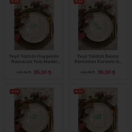
%34
%34
Yeşil Yaldızlı Hoşgeldin
Yeşil Yaldızlı Beyaz
Ramazan Yeni Model
Ramadan Kareem Ay
Peçete Garson 16 lı
Desenli Peçete 16 Adet
95,00
95,00
145,00
145,00
%34
%34