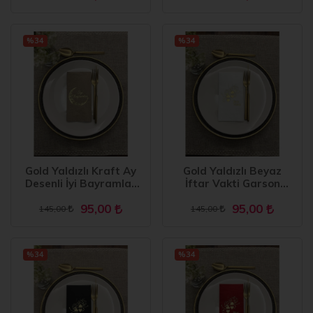
%34
%34
Gold Yaldızlı Kraft Ay
Gold Yaldızlı Beyaz
Desenli İyi Bayramlar
İftar Vakti Garson
Peçete 16 Adet
Peçete 16 Adet
95,00
95,00
145,00
145,00
%34
%34