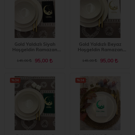
Gold Yaldızlı Siyah
Gold Yaldızlı Beyaz
Hoşgeldin Ramazan
Hoşgeldin Ramazan
Yeni Ay Desenli Garson
Yeni Ay Desenli Garson
95,00
95,00
Peçete 16 lı
Peçete 16 lı
145,00
145,00
%34
%34