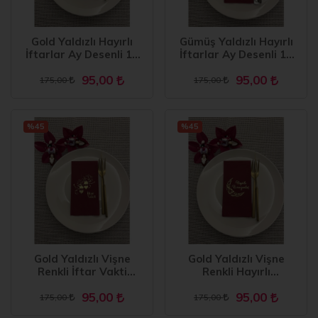
Gold Yaldızlı Hayırlı
Gümüş Yaldızlı Hayırlı
İftarlar Ay Desenli 16
İftarlar Ay Desenli 16
Adet Vişne Renkli Kağıt
Adet Vişne Renkli Kağıt
95,00
95,00
Peçete
Peçete
175,00
175,00
%45
%45
Gold Yaldızlı Vişne
Gold Yaldızlı Vişne
Renkli İftar Vakti
Renkli Hayırlı
Garson Peçete 16 Adet
Ramazanlar Ay Desenli
95,00
95,00
Garson Katlama Peçete
175,00
175,00
16 Adet