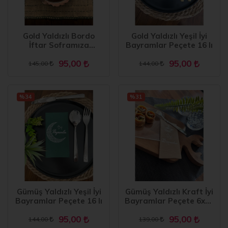
Gold Yaldızlı Bordo
Gold Yaldızlı Yeşil İyi
İftar Soframıza
Bayramlar Peçete 16 lı
Hoşgeldiniz Garson
95,00
95,00
Peçete 16 Adet
145,00
144,00
%34
%31
Gümüş Yaldızlı Yeşil İyi
Gümüş Yaldızlı Kraft İyi
Bayramlar Peçete 16 lı
Bayramlar Peçete 6x12
cm
95,00
95,00
144,00
139,00