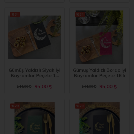
%34
%34
Gümüş Yaldızlı Siyah İyi
Gümüş Yaldızlı Bordo İyi
Bayramlar Peçete 16
Bayramlar Peçete 16 lı
Adet
95,00
95,00
144,00
144,00
%29
%29