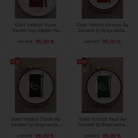
Gold Yaldızlı Vişne
Gold Yaldızlı Kırmızı Ay
Renkli Hoş Geldin Ya
Desenli İyi Bayramlar
Şehri Ramazan Garson
Peçete 16 Adet
95,00
95,00
Katlama 16 Adet Yeni
175,00
145,00
Model
%34
%34
Gold Yaldızlı Siyah Ay
Gold Yaldızlı Yeşil Ay
Desenli İyi Bayramlar
Desenli İyi Bayramlar
Peçete 16 Adet
Peçete 16 Adet
95,00
95,00
145,00
145,00