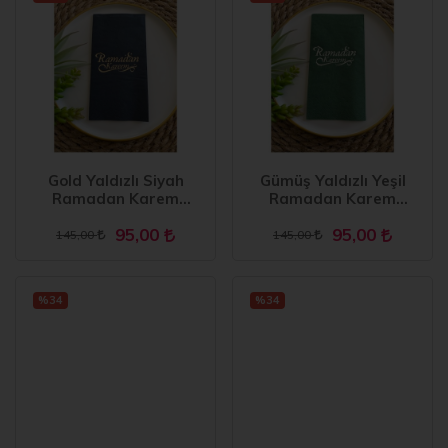
Gold Yaldızlı Siyah
Gümüş Yaldızlı Yeşil
Ramadan Karem
Ramadan Karem
Peçete 16 Adet Yeni
Peçete 16 Adet Yeni
95,00
95,00
Model
Model
145,00
145,00
%34
%34