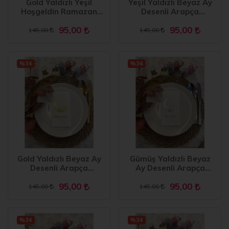
Gold Yaldızlı Yeşil
Yeşil Yaldızlı Beyaz Ay
Hoşgeldin Ramazan
Desenli Arapça
Yeni Ay Desenli Garson
Ramadan Mubarek
95,00
95,00
Peçete 16 lı
Garson Katlama Peçete
145,00
145,00
16 lı
%34
%34
Gold Yaldızlı Beyaz Ay
Gümüş Yaldızlı Beyaz
Desenli Arapça
Ay Desenli Arapça
Ramadan Mubarek
Ramadan Mubarek
95,00
95,00
Garson Katlama Peçete
Garson Katlama Peçete
145,00
145,00
16 lı
16 lı
%34
%34