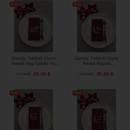
%45
%45
Gümüş Yaldızlı Vişne
Gümüş Yaldızlı Vişne
Renkli Hoş Geldin Ya
Renkli Hayırlı
Şehr-i Ramazan Peçete
Ramazanlar Ay Desenli
95,00
95,00
16 Adet
Garson Katlama Peçete
175,00
175,00
16 Adet
%45
%45