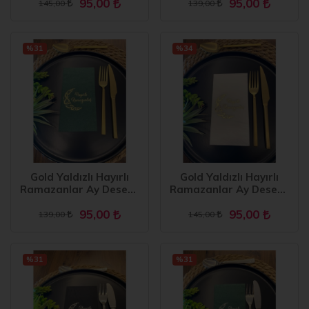
95,00
95,00
Peçete
Peçete
145,00
139,00
%31
%34
Gold Yaldızlı Hayırlı
Gold Yaldızlı Hayırlı
Ramazanlar Ay Desenli
Ramazanlar Ay Desenli
16 lı Yeşil Renkli Kağıt
16 lı Beyaz Renkli Kağıt
95,00
95,00
Peçete
Peçete
139,00
145,00
%31
%31