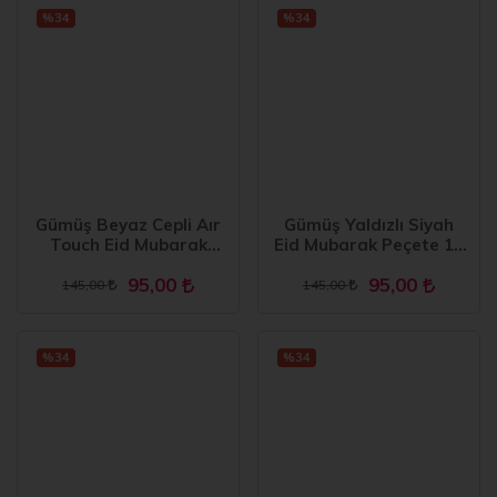
%34
%34
Gümüş Beyaz Cepli Aır
Gümüş Yaldızlı Siyah
Touch Eid Mubarak
Eid Mubarak Peçete 16
Peçete 12 Adet 40x40
Adet
95,00
95,00
145,00
145,00
%34
%34