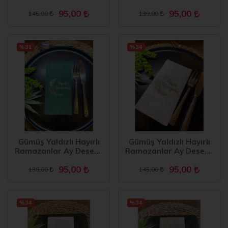
Beyaz Renkli Kağıt
16 lı Siyah Renkli Kağıt
95,00
95,00
Peçete
Peçete
145,00
139,00
%31
%34
Gümüş Yaldızlı Hayırlı
Gümüş Yaldızlı Hayırlı
Ramazanlar Ay Desenli
Ramazanlar Ay Desenli
16 lı Yeşil Renkli Kağıt
16 lı Beyaz Renkli Kağıt
95,00
95,00
Peçete
Peçete
139,00
145,00
%34
%34