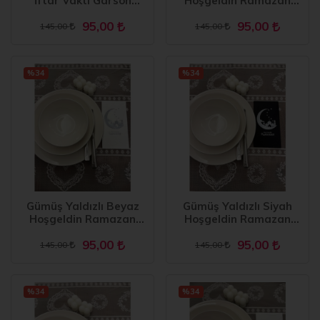
İftar Vakti Garson
Hoşgeldin Ramazan
Peçete 16 Adet
Yeni Ay Desenli Garson
95,00
95,00
Peçete 16 lı
145,00
145,00
%34
%34
Gümüş Yaldızlı Beyaz
Gümüş Yaldızlı Siyah
Hoşgeldin Ramazan
Hoşgeldin Ramazan
Yeni Ay Desenli Garson
Yeni Ay Desenli Garson
95,00
95,00
Peçete 16 lı
Peçete 16 lı
145,00
145,00
%34
%34