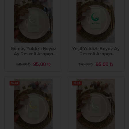
Gümüş Yaldızlı Beyaz
Yeşil Yaldızlı Beyaz Ay
Ay Desenli Arapça
Desenli Arapça
Ramadan Kerim Garson
Ramadan Kerim Garson
95,00
95,00
Katlama Peçete 16 lı
Katlama Peçete 16 lı
145,00
145,00
%34
%34