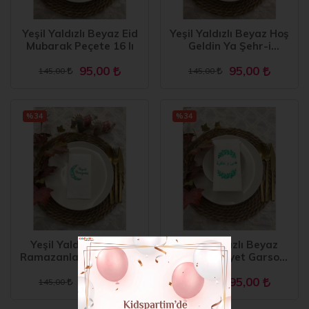
Yeşil Yaldızlı Beyaz Eid
Yeşil Yaldızlı Beyaz Hoş
Mubarak Peçete 16 lı
Geldin Ya Şehr-i
Ramazan Peçete 16 lı
95,00
95,00
145,00
145,00
%34
%34
Yeşil Yaldızlı Hayırlı
Yeşil Yaldızlı Beyaz
Ramazanlar Ay Desenli
Arapça Afiyet Garson
16 lı Beyaz Renkli Kağıt
Katlama Peçete 16 lı
95,00
95,00
Peçete
145,00
145,00