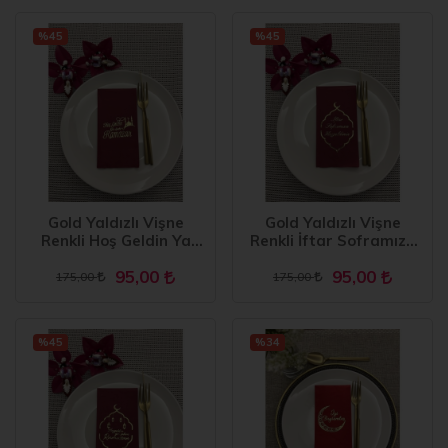
%45
%45
Gold Yaldızlı Vişne
Gold Yaldızlı Vişne
Renkli Hoş Geldin Ya
Renkli İftar Soframıza
Şehr-i Ramazan Peçete
Hoşgeldiniz Garson
95,00
95,00
16 Adet
Peçete 16 Adet
175,00
175,00
%45
%34