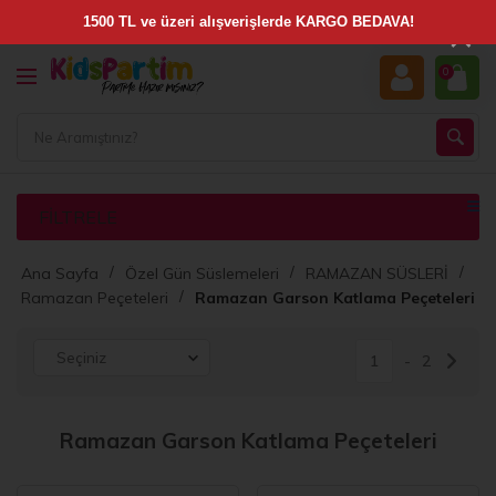
×
0
FILTRELE
Ana Sayfa
Özel Gün Süslemeleri
RAMAZAN SÜSLERİ
Ramazan Peçeteleri
Ramazan Garson Katlama Peçeteleri
1
2
Ramazan Garson Katlama Peçeteleri