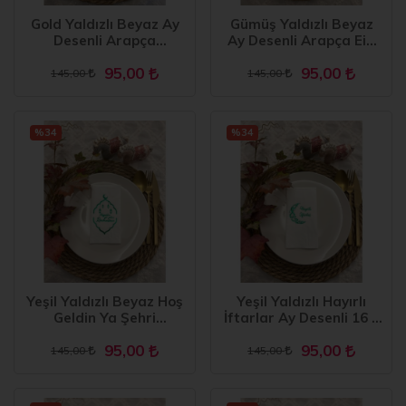
Gold Yaldızlı Beyaz Ay
Gümüş Yaldızlı Beyaz
Desenli Arapça
Ay Desenli Arapça Eid
Ramadan Kerim Garson
Mubarek Garson
95,00
95,00
Katlama Peçete 16 lı
Katlama Peçete 16 lı
145,00
145,00
%34
%34
Yeşil Yaldızlı Beyaz Hoş
Yeşil Yaldızlı Hayırlı
Geldin Ya Şehri
İftarlar Ay Desenli 16 lı
Ramazan Garson
Beyaz Renkli Kağıt
95,00
95,00
Katlama 16 lı Yeni
Peçete
145,00
145,00
Model