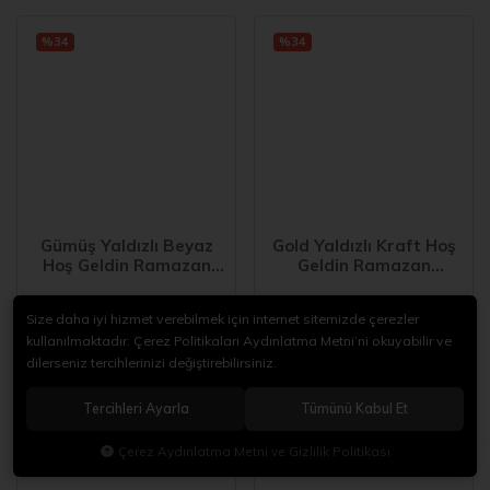
%34
%34
Gümüş Yaldızlı Beyaz
Gold Yaldızlı Kraft Hoş
Hoş Geldin Ramazan
Geldin Ramazan
Garson Katlama 16 lı
Garson Katlama 16 lı
95,00
95,00
Yeni Model
Yeni Model
145,00
145,00
Size daha iyi hizmet verebilmek için internet sitemizde çerezler
kullanılmaktadır. Çerez Politikaları Aydınlatma Metni’ni okuyabilir ve
dilerseniz tercihlerinizi değiştirebilirsiniz.
%34
%34
Tercihleri Ayarla
Tümünü Kabul Et
Çerez Aydınlatma Metni ve Gizlilik Politikası