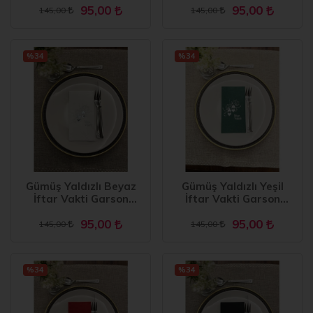
95,00
95,00
145,00
145,00
%34
%34
Gümüş Yaldızlı Beyaz
Gümüş Yaldızlı Yeşil
İftar Vakti Garson
İftar Vakti Garson
Peçete 16 Adet
Peçete 16 Adet
95,00
95,00
145,00
145,00
%34
%34