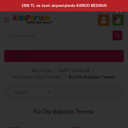
×
0
FILTRELE
Ana Sayfa
PARTİ TEMALARI
Kız Doğum Günü Temaları
Kız Diş Buğdayı Teması
Kız Diş Buğdayı Teması