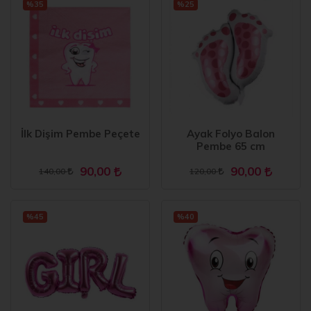
%35
%25
İlk Dişim Pembe Peçete
Ayak Folyo Balon
Pembe 65 cm
90,00
90,00
140,00
120,00
%45
%40