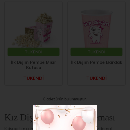
TÜKENDİ
TÜKENDİ
İlk Dişim Pembe Mısır
İlk Dişim Pembe Bardak
Kutusu
TÜKENDİ
TÜKENDİ
8 adet ürün bulunmuştur.
Kız Diş Buğdayı Parti Teması
Kidspartim.com'da bulabileceğiniz Kız Diş Buğdayı temalı