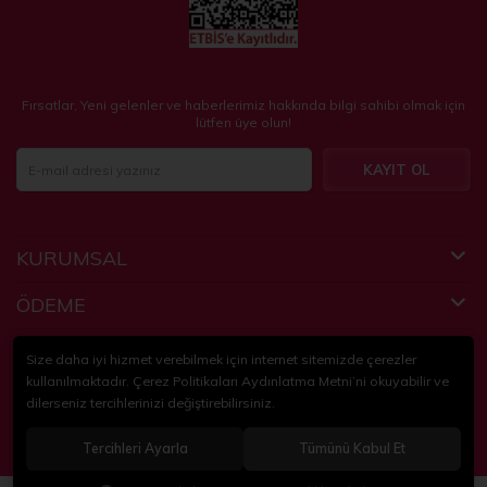
Fırsatlar, Yeni gelenler ve haberlerimiz hakkında bilgi sahibi olmak için
lütfen üye olun!
KAYIT OL
KURUMSAL
ÖDEME
FAYDALI BİLGİLER
Size daha iyi hizmet verebilmek için internet sitemizde çerezler
kullanılmaktadır. Çerez Politikaları Aydınlatma Metni’ni okuyabilir ve
dilerseniz tercihlerinizi değiştirebilirsiniz.
© 2018-2024
KidsPartim
. Tüm hakları saklıdır.
Tercihleri Ayarla
Tümünü Kabul Et
®