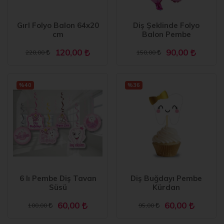
Gırl Folyo Balon 64x20
Diş Şeklinde Folyo
cm
Balon Pembe
120,00
90,00
220,00
150,00
%40
%36
6 lı Pembe Diş Tavan
Diş Buğdayı Pembe
Süsü
Kürdan
60,00
60,00
100,00
95,00