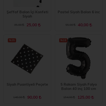
Şeffaf Balon İçi Konfeti
Pastel Siyah Balon 6 inc
Siyah
25,00
40,00
35,00
55,00
%35
%18
Siyah Puantiyeli Peçete
5 Rakam Siyah Folyo
Balon 40 inç 100 cm
90,00
125,00
140,00
154,00