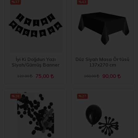
%37
%43
İyi Ki Doğdun Yazı
Düz Siyah Masa Örtüsü
Siyah/Gümüş Banner
137x270 cm
75,00
90,00
120,00
160,00
%28
%27