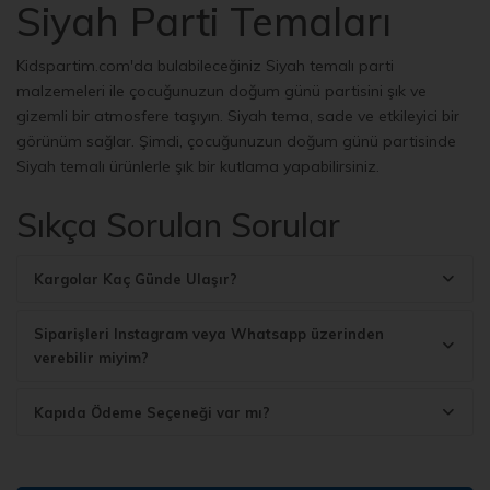
Siyah Parti Temaları
Kidspartim.com'da bulabileceğiniz Siyah temalı parti
malzemeleri ile çocuğunuzun doğum günü partisini şık ve
gizemli bir atmosfere taşıyın. Siyah tema, sade ve etkileyici bir
görünüm sağlar. Şimdi, çocuğunuzun doğum günü partisinde
Siyah temalı ürünlerle şık bir kutlama yapabilirsiniz.
Kidspartim.com'un Siyah temalı parti malzemeleri, partiye
Sıkça Sorulan Sorular
uyumlu ürünlerle doludur. İşte size sunulan bazı harika ürünler:
Siyah Tabaklar ve Bardaklar: Parti masasını Siyah
Kargolar Kaç Günde Ulaşır?
temasıyla süslemek için şık siyah renkte tabaklar ve
bardaklar kullanabilirsiniz. Bu etkileyici tabaklarda
Siparişleri Instagram veya Whatsapp üzerinden
yemek yiyebilir ve Siyah temalı bardaklardan
verebilir miyim?
içeceklerinizi keyifle içebilirsiniz.
Siyah Masa Örtüsü ve Peçeteler: Masa düzeninizi
Kapıda Ödeme Seçeneği var mı?
tamamlamak için siyah renkte bir masa örtüsü ve
uyumlu peçeteler tercih edebilirsiniz. Bu ürünler,
masanıza şıklık ve gizem katacak ve partinin temasını