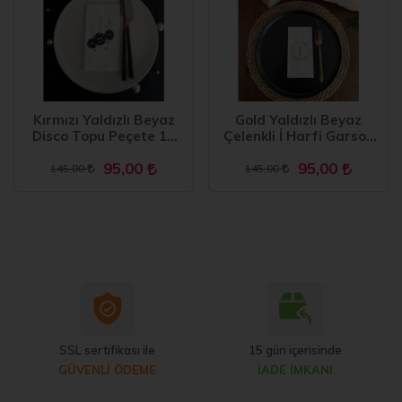
Kırmızı Yaldızlı Beyaz
Gold Yaldızlı Beyaz
Disco Topu Peçete 16
Çelenkli İ Harfi Garson
Adet
Peçete 16 Adet
95,00
95,00
145,00
145,00
SSL sertifikası ile
15 gün içerisinde
GÜVENLİ ÖDEME
İADE İMKANI