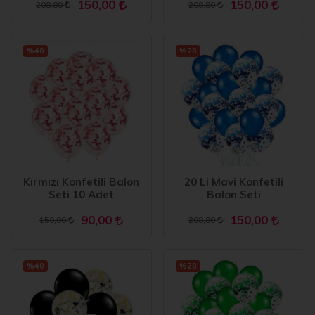
150,00
150,00
208,80
208,80
%40
%28
Kırmızı Konfetili Balon
20 Li Mavi Konfetili
Seti 10 Adet
Balon Seti
90,00
150,00
150,00
208,80
%40
%28