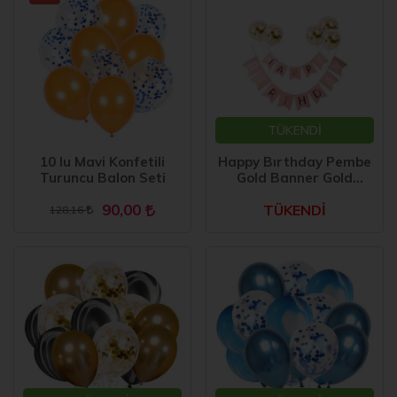
TÜKENDİ
10 lu Mavi Konfetili
Happy Bırthday Pembe
Turuncu Balon Seti
Gold Banner Gold
Konfetili Şeffaf Balon
90,00
TÜKENDİ
Seti
128,16