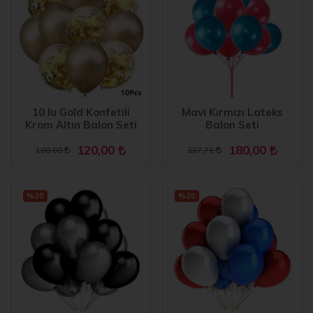
10 lu Gold Konfetili
Mavi Kırmızı Lateks
Krom Altın Balon Seti
Balon Seti
120,00
180,00
180,00
227,71
%20
%20