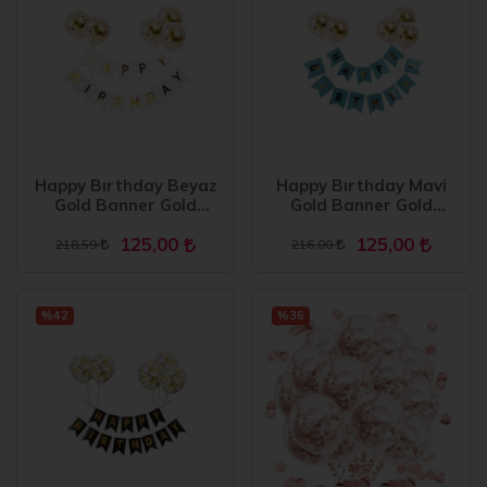
Happy Bırthday Beyaz
Happy Bırthday Mavi
Gold Banner Gold
Gold Banner Gold
Konfetili Şeffaf Balon
Konfetili Şeffaf Balon
125,00
125,00
Seti
Seti
218,59
216,00
%42
%36