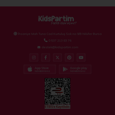
İhsaniye Mah Tuna Cad Kurtuluş Sok no:9/B Nilüfer Bursa
0 537 213 83 76
destek@kidspartim.com
App Store
Google play
İndirebilirsiniz
İndirebilirsiniz