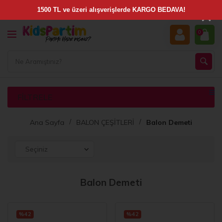
×
0
FILTRELE
Ana Sayfa
BALON ÇEŞİTLERİ
Balon Demeti
Balon Demeti
%42
%42