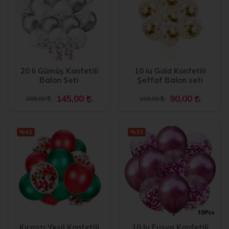
20 li Gümüş Konfetili
10 lu Gold Konfetili
Balon Seti
Şeffaf Balon seti
145,00
90,00
208,80
150,00
%42
%33
Kırmızı Yeşil Konfetili
10 lu Fuşya Konfetili