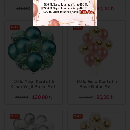
90,00
90,00
150,00
144,00
%42
%40
10 lu Yeşil Konfetili
10 lu Gold Konfetili
Krom Yeşil Balon Seti
Rose Balon Seti
120,00
90,00
207,66
150,00
%30
%40