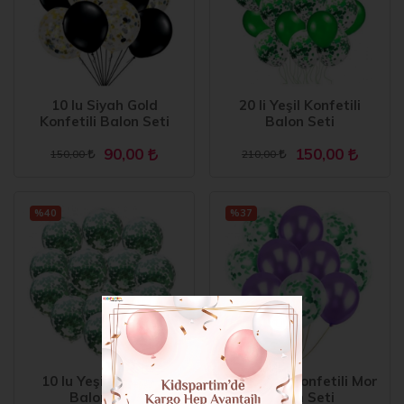
10 lu Siyah Gold
20 li Yeşil Konfetili
Konfetili Balon Seti
Balon Seti
90,00
150,00
150,00
210,00
%40
%37
10 lu Yeşil Konfetili
10 lu Yeşil Konfetili Mor
Balon Seti
Balon Seti