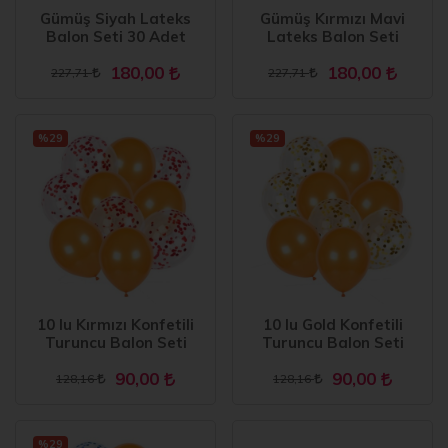
Gümüş Siyah Lateks
Gümüş Kırmızı Mavi
Balon Seti 30 Adet
Lateks Balon Seti
180,00
180,00
227,71
227,71
%29
%29
10 lu Kırmızı Konfetili
10 lu Gold Konfetili
Turuncu Balon Seti
Turuncu Balon Seti
90,00
90,00
128,16
128,16
%29