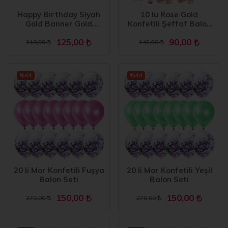
Happy Bırthday Siyah
10 lu Rose Gold
Gold Banner Gold
Konfetili Şeffaf Balon
Konfetili Şeffaf Balon
seti
125,00
90,00
Seti
218,59
142,56
%44
%44
20 li Mor Konfetili Fuşya
20 li Mor Konfetili Yeşil
Balon Seti
Balon Seti
150,00
150,00
270,00
270,00