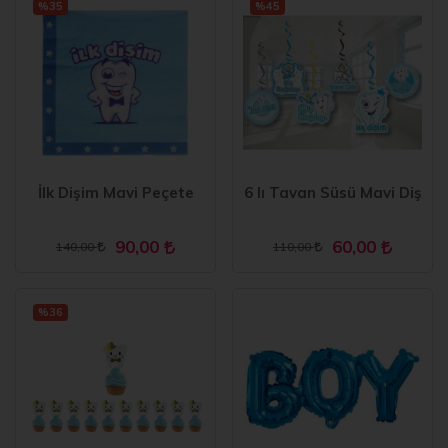
%35
%45
İlk Dişim Mavi Peçete
6 lı Tavan Süsü Mavi Diş
90,00
60,00
140,00
110,00
%36