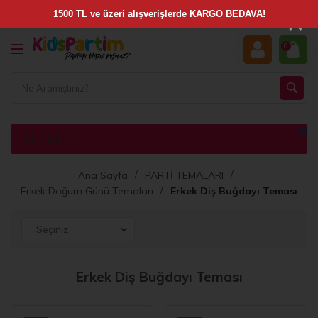
×
0
FILTRELE
Ana Sayfa
PARTİ TEMALARI
Erkek Doğum Günü Temaları
Erkek Diş Buğdayı Teması
Erkek Diş Buğdayı Teması