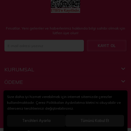
Fırsatlar, Yeni gelenler ve haberlerimiz hakkında bilgi sahibi olmak için
lütfen üye olun!
KAYIT OL
KURUMSAL
ÖDEME
FAYDALI BİLGİLER
Size daha iyi hizmet verebilmek için internet sitemizde çerezler
kullanılmaktadır. Çerez Politikaları Aydınlatma Metni’ni okuyabilir ve
dilerseniz tercihlerinizi değiştirebilirsiniz.
© 2018-2024
KidsPartim
. Tüm hakları saklıdır.
Tercihleri Ayarla
Tümünü Kabul Et
®