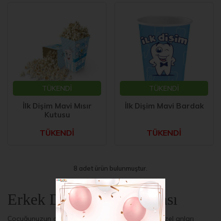
TÜKENDİ
TÜKENDİ
İlk Dişim Mavi Mısır
İlk Dişim Mavi Bardak
Kutusu
TÜKENDİ
TÜKENDİ
8 adet ürün bulunmuştur.
Erkek Diş Buğdayı Teması
Çocuğunuzun diş buğdayı törenini kutlamak ve özel anları