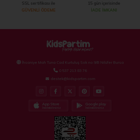
SSL sertifikası ile
15 gün içerisinde
seçenekler sunar.
GÜVENLİ ÖDEME
İADE İMKANI
Erkek diş buğdayı parti malzemeleri, özel anları kutlamak ve
sevdiklerinizle paylaşmak için idealdir. Kidspartim.com'un
erkek diş buğdayı temalı parti malzemeleri ile unutulmaz bir
kutlama yapın ve bu özel geçiş dönemini sevdiklerinizle birlikte
kutlamaktan mutluluk duyun!
İhsaniye Mah Tuna Cad Kurtuluş Sok no:9/B Nilüfer Bursa
0 537 213 83 76
destek@kidspartim.com
App Store
Google play
İndirebilirsiniz
İndirebilirsiniz