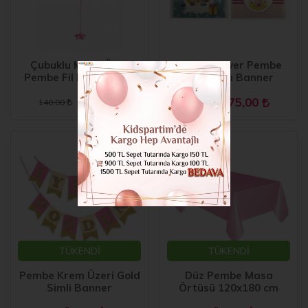
Çubuklu Masa Üstü
Baby Shower Pembe
Pembe Fil Folyo Balon
Uzar Yazı Banner
90,00
75,00
140,00
120,00
TÜKENDİ
TÜKENDİ
Pembe Krem Üzeri Gold
Düz Pembe Masa
Simli Banner
Örtüsü 120x180 cm