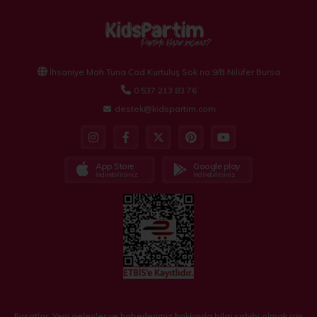
partileri, pembe temalı kardeşlerin doğum günü partileri ve
diğer tatlı etkinlikler için de mükemmel bir seçenektir.
Kidspartim.com'un Pembe temalı parti malzemeleri ile tatlı bir
atmosfer yaratın!
İhsaniye Mah Tuna Cad Kurtuluş Sok no:9/B Nilüfer Bursa
0 537 213 83 76
destek@kidspartim.com
App Store
Google play
İndirebilirsiniz
İndirebilirsiniz
Fırsatlar, Yeni gelenler ve haberlerimiz hakkında bilgi sahibi olmak için