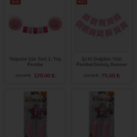
%45
%37
Yelpaze Süs Seti 1. Yaş
İyi Ki Doğdun Yazı
Pembe
Pembe/Gümüş Banner
120,00
75,00
220,00
120,00