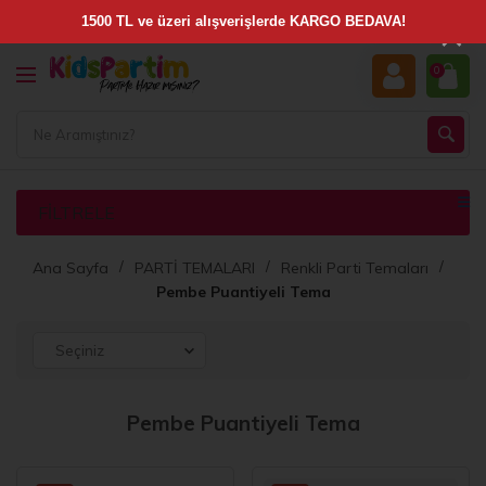
×
0
FILTRELE
Ana Sayfa
PARTİ TEMALARI
Renkli Parti Temaları
Pembe Puantiyeli Tema
Pembe Puantiyeli Tema