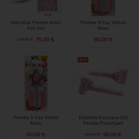
Metalize Pembe Arka
Pembe 9 Yaş Yıldızlı
Fon Süs
Mum
75,00
60,00
128,86
%40
Pembe 0 Yaş Yıldızlı
Düdüklü Kaynana Dili
Mum
Pembe Puantiyeli
60,00
90,00
150,00