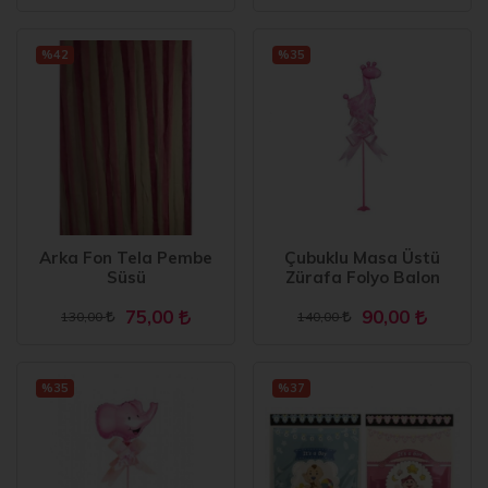
%42
%35
Arka Fon Tela Pembe
Çubuklu Masa Üstü
Süsü
Zürafa Folyo Balon
75,00
90,00
130,00
140,00
%35
%37