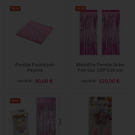
%35
%36
Pembe Puantiyeli
Metalize Pembe Arka
Peçete
Fon Süs 100*230 cm
90,00
120,00
140,00
190,00
%41