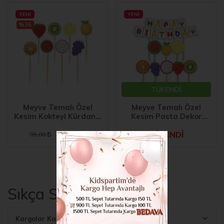
YENI
YENI
%36
TÜKENDİ
Meyve Temalı Özel
Meyve Temalı Özel
Kesim Kokteyl Kürdan 8
Kesim Pasta Dekor
li 20 cm
Süsü 9 Parça
60,00
TÜKENDİ
95,00
8 adet ürün bulunmuştur.
Sıkça Sorulan Sorular
Kargolar Kaç Günde Ulaşır?