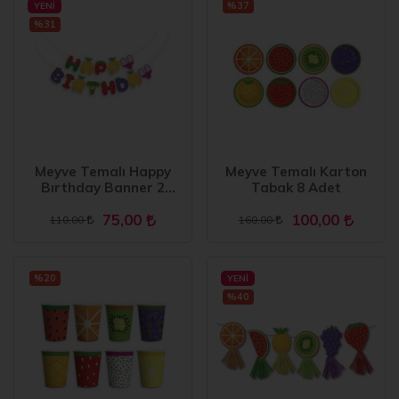
%37
YENI
%31
Meyve Temalı Happy
Meyve Temalı Karton
Bırthday Banner 2
Tabak 8 Adet
Metre
75,00
100,00
110,00
160,00
%20
YENI
%40