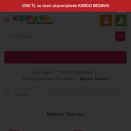
×
0
FILTRELE
Ana Sayfa
PARTİ TEMALARI
Kız Doğum Günü Temaları
Meyve Teması
Meyve Teması