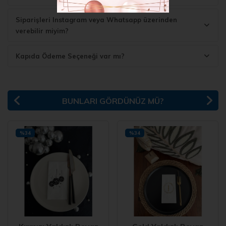
Siparişleri Instagram veya Whatsapp üzerinden
verebilir miyim?
Kapıda Ödeme Seçeneği var mı?
BUNLARI GÖRDÜNÜZ MÜ?
%34
%34