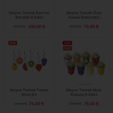
Meyve Temalı Karton
Meyve Temalı Özel
Bardak 8 Adet
Kesim Dekoratif
Banner 165 cm
100,00
75,00
125,00
125,00
%40
YENI
%39
Meyve Temalı Tavan
Meyve Temalı Mısır
Süsü 6 lı
Kutusu 8 Adet
75,00
75,00
125,00
124,00