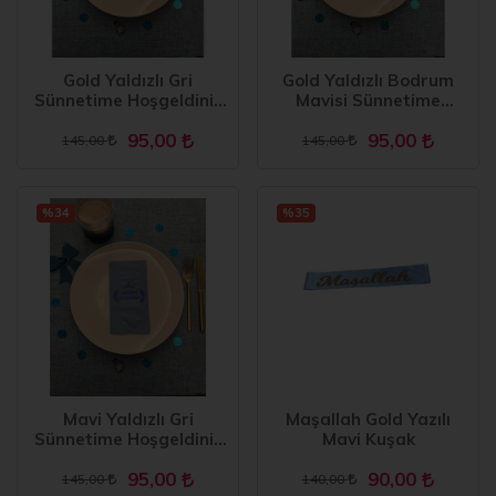
Gold Yaldızlı Gri
Gold Yaldızlı Bodrum
Sünnetime Hoşgeldiniz
Mavisi Sünnetime
Baskılı Garson Katlama
Hoşgeldiniz Baskılı
95,00
95,00
Peçete 16 Adet
Garson Katlama Peçete
145,00
145,00
16 Adet
%34
%35
Mavi Yaldızlı Gri
Maşallah Gold Yazılı
Sünnetime Hoşgeldiniz
Mavi Kuşak
Baskılı Garson Katlama
95,00
90,00
Peçete 16 Adet
145,00
140,00