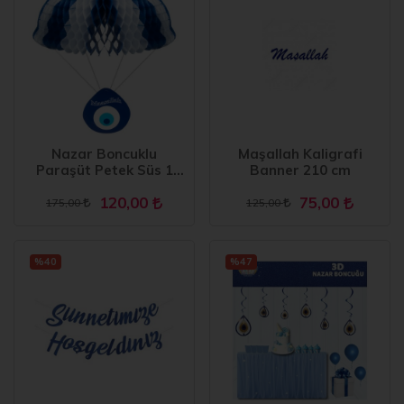
Nazar Boncuklu
Maşallah Kaligrafi
Paraşüt Petek Süs 1
Banner 210 cm
Adet 35x55 cm
120,00
75,00
175,00
125,00
%40
%47