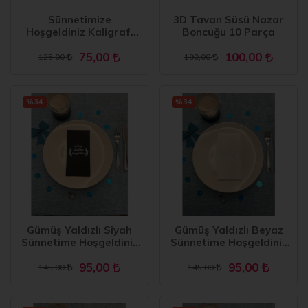
Sünnetimize
3D Tavan Süsü Nazar
Hoşgeldiniz Kaligrafi
Boncuğu 10 Parça
Banner 210 cm
75,00
100,00
125,00
190,00
%34
%34
Gümüş Yaldızlı Siyah
Gümüş Yaldızlı Beyaz
Sünnetime Hoşgeldiniz
Sünnetime Hoşgeldiniz
Baskılı Garson Katlama
Baskılı Garson Katlama
95,00
95,00
Peçete 16 Adet
Peçete 16 Adet
145,00
145,00