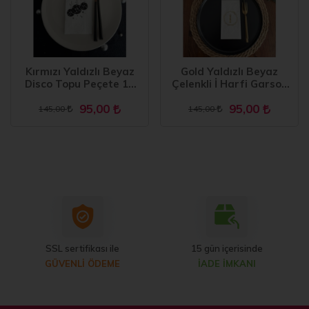
Sünnet bannerları, sünnet partisi için uygun olan farklı
boyutlarda ve tasarımlarda sunulur. Kidspartim.com, sünnet
partisi için özel olarak tasarlanmış farklı sünnet bannerları
sunar. Bu bannerlar, partinin konseptine uygun olarak
Kırmızı Yaldızlı Beyaz
Gold Yaldızlı Beyaz
Disco Topu Peçete 16
Çelenkli İ Harfi Garson
tasarlanmıştır ve partinin havasını yükseltmek için mükemmel
Adet
Peçete 16 Adet
bir yoldur.
95,00
95,00
145,00
145,00
Sünnet Şekerleri
Sünnet partisi için uygun olan farklı sünnet şekeri seçenekleri
de Kidspartim.com'da mevcuttur. Bu şekiller, çikolata, jöle,
şekerlemeler ve daha fazlası gibi farklı tatlarda sunulur. Sünnet
şekeri, konuklara verilebilecek hoş bir hediye olarak da
düşünülebilir.
Sünnet Fotoğraf Standı
SSL sertifikası ile
15 gün içerisinde
Sünnet partisinde, konukların eğlenmelerini ve anılarını
GÜVENLİ ÖDEME
İADE İMKANI
ölümsüzleştirmelerini sağlayacak bir fotoğraf standı kurmak
harika bir fikir olabilir. Kidspartim.com, sünnet partisi için özel
olarak tasarlanmış birçok farklı sünnet fotoğraf standı seçeneği