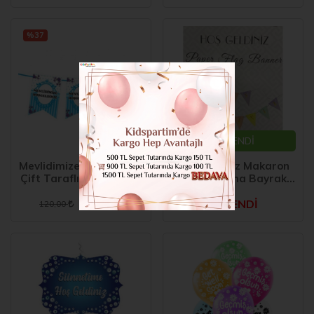
%37
TÜKENDİ
Mevlidimize Hoşgeldiniz
Hoş Geldiniz Makaron
Çift Taraflı Mavi Flama
Renkli Flama Bayrak
270 cm
75,00
TÜKENDİ
120,00