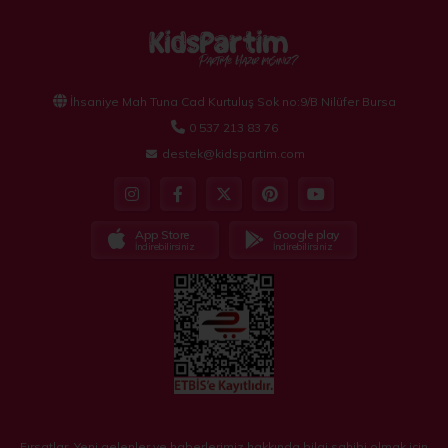
sunar. Bu standlar
İhsaniye Mah Tuna Cad Kurtuluş Sok no:9/B Nilüfer Bursa
0 537 213 83 76
destek@kidspartim.com
App Store
Google play
İndirebilirsiniz
İndirebilirsiniz
Fırsatlar, Yeni gelenler ve haberlerimiz hakkında bilgi sahibi olmak için