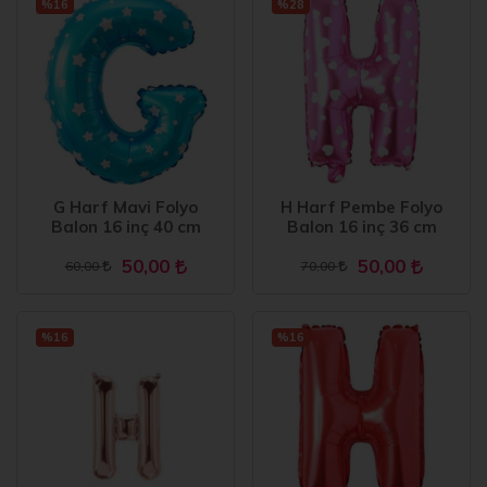
%16
%28
G Harf Mavi Folyo
H Harf Pembe Folyo
Balon 16 inç 40 cm
Balon 16 inç 36 cm
50,00
50,00
60,00
70,00
%16
%16