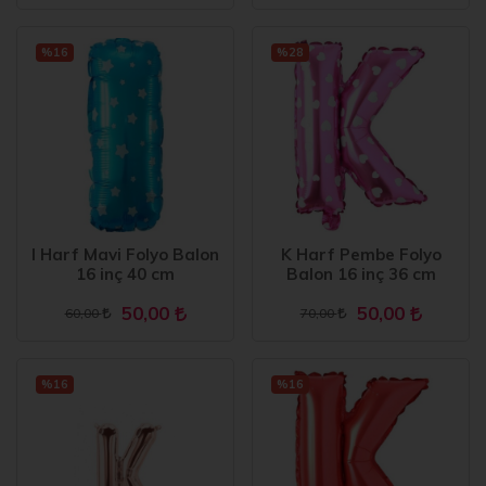
%16
%28
I Harf Mavi Folyo Balon
K Harf Pembe Folyo
16 inç 40 cm
Balon 16 inç 36 cm
50,00
50,00
60,00
70,00
%16
%16