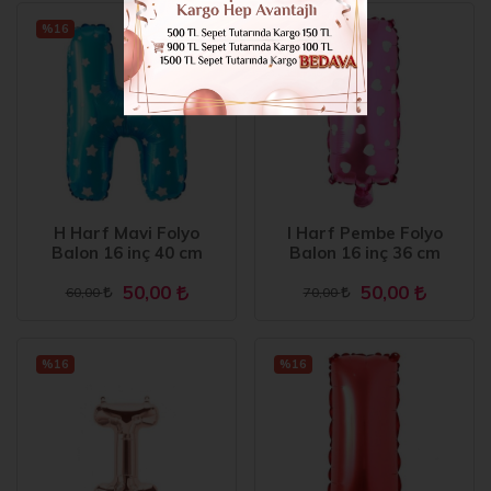
%16
%28
H Harf Mavi Folyo
I Harf Pembe Folyo
Balon 16 inç 40 cm
Balon 16 inç 36 cm
50,00
50,00
60,00
70,00
%16
%16