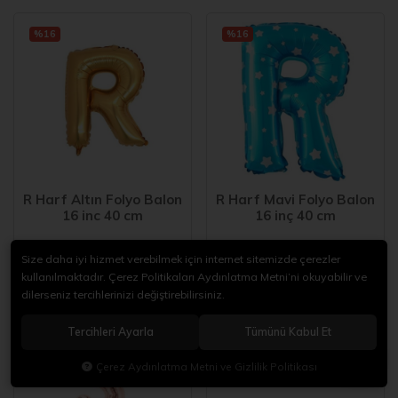
%16
%16
R Harf Altın Folyo Balon
R Harf Mavi Folyo Balon
16 inc 40 cm
16 inç 40 cm
50,00
50,00
60,00
60,00
Size daha iyi hizmet verebilmek için internet sitemizde çerezler
kullanılmaktadır. Çerez Politikaları Aydınlatma Metni’ni okuyabilir ve
dilerseniz tercihlerinizi değiştirebilirsiniz.
%16
%16
Tercihleri Ayarla
Tümünü Kabul Et
Çerez Aydınlatma Metni ve Gizlilik Politikası