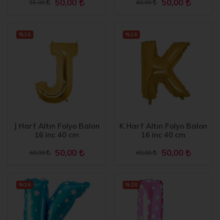
50,00
50,00
55,00
60,00
%16
%16
J Harf Altın Folyo Balon
K Harf Altın Folyo Balon
16 inc 40 cm
16 inc 40 cm
50,00
50,00
60,00
60,00
%16
%28