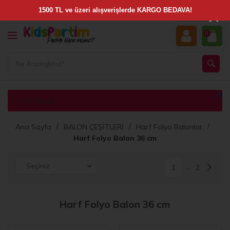
×
0
FILTRELE
Ana Sayfa
BALON ÇEŞİTLERİ
Harf Folyo Balonlar
Harf Folyo Balon 36 cm
1
2
Harf Folyo Balon 36 cm