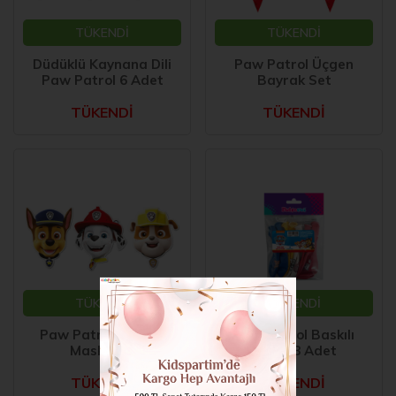
TÜKENDİ
TÜKENDİ
Düdüklü Kaynana Dili
Paw Patrol Üçgen
Paw Patrol 6 Adet
Bayrak Set
TÜKENDİ
TÜKENDİ
TÜKENDİ
TÜKENDİ
Paw Patrol Karton
Paw Patrol Baskılı
Maske 6 lı
Balon 8 Adet
TÜKENDİ
TÜKENDİ