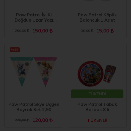
Paw Patrol İyi Ki
Paw Patrol Köpük
Doğdun Uzar Yazı
Baloncuk 1 Adet
Banner
150,00
15,00
250,00
30,00
%45
TÜKENDİ
Paw Patrol Skye Üçgen
Paw Patrol Tabak
Bayrak Set 2,90
Bardak 8 li
120,00
TÜKENDİ
220,00