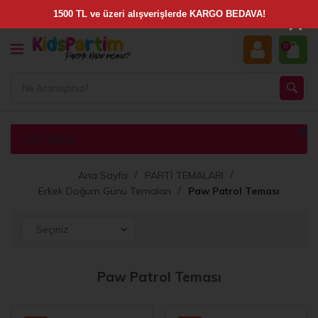
×
0
FILTRELE
Ana Sayfa
PARTİ TEMALARI
Erkek Doğum Günü Temaları
Paw Patrol Teması
Paw Patrol Teması