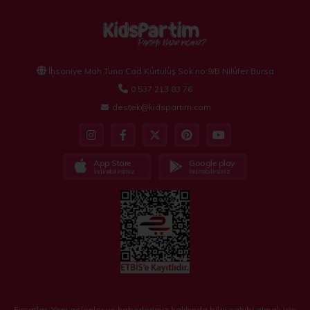
İhsaniye Mah Tuna Cad Kurtuluş Sok no:9/B Nilüfer Bursa
0 537 213 83 76
destek@kidspartim.com
App Store
Google play
İndirebilirsiniz
İndirebilirsiniz
Fırsatlar, Yeni gelenler ve haberlerimiz hakkında bilgi sahibi olmak için