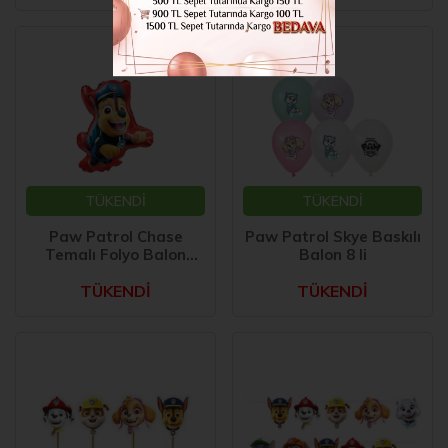
TÜKENDİ
TÜKENDİ
Paw Patrol Chase
Paw Patrol Skye Baskılı
Temalı Folyo Balon
Balon 8 li
56x68 cm
TÜKENDİ
TÜKENDİ