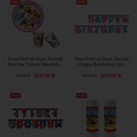
%16
%40
Paw Patrol Skye Temalı
Paw Patrol Skye Temalı
Karton Tabak Bardak 8
Happy Bırthday Uzar
li
Yazı Banner
250,00
150,00
300,00
250,00
%40
%50