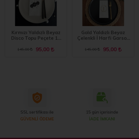
Kırmızı Yaldızlı Beyaz
Gold Yaldızlı Beyaz
Disco Topu Peçete 16
Çelenkli İ Harfi Garson
Adet
Peçete 16 Adet
95,00
95,00
145,00
145,00
SSL sertifikası ile
15 gün içerisinde
GÜVENLİ ÖDEME
İADE İMKANI