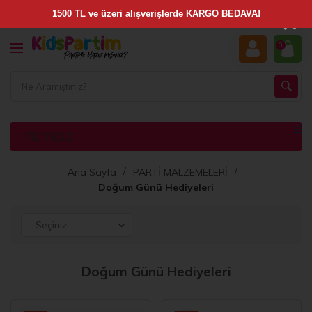
×
0
FILTRELE
Ana Sayfa
PARTİ MALZEMELERİ
Doğum Günü Hediyeleri
Doğum Günü Hediyeleri