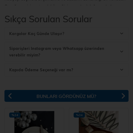
Çocuğunuz için satın alabileceğiniz en güzel doğum günü
hediyeleri için bu kategoriyi kullanabilirsiniz.
Sıkça Sorulan Sorular
Solo Test Zeka Oyunu
Kargolar Kaç Günde Ulaşır?
Solo test zeka oyunu, çocukların dikkatlerini ve el-göz
koordinasyonlarını geliştirmelerine yardımcı bir oyun çeşididir.
Siparişleri Instagram veya Whatsapp üzerinden
Üstelik her kuşağın keyifle oynadığı bir oyundur. Bu nedenle
verebilir miyim?
nostaljik bir oyundur. Hediye fikirleri denildiğinde akla ilk gelen
ürünlerden biridir. Bu oyun, 32 piyonun merkezdeki deliği boş
Kapıda Ödeme Seçeneği var mı?
bırakarak tüm deliklere yerleştirilmesiyle başlar. Oyun 1 piyon
kalıncaya kadar devam eder. Küçük boyutu sayesinde bu oyunu
hemen her ortamda oynamak mümkün.
BUNLARI GÖRDÜNÜZ MÜ?
Zeka Küpü Kelime Oyunu
Çocuklar için en güzel doğum günü hediyeleri arasında zeka
%34
%34
küpü kelime oyununa da yer verebilirsiniz. Bu oyun, çocukların
dil becerilerini geliştirmede oldukça faydalı. Üstelik hem