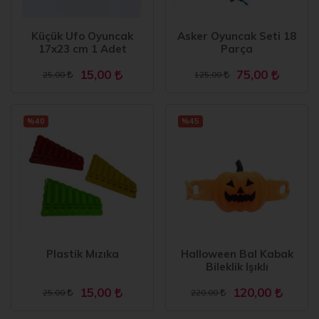
Küçük Ufo Oyuncak
Asker Oyuncak Seti 18
17x23 cm 1 Adet
Parça
15,00
75,00
25,00
125,00
%40
%45
Plastik Mızıka
Halloween Bal Kabak
Bileklik Işıklı
15,00
120,00
25,00
220,00