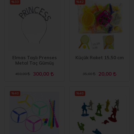
%33
%42
Elmas Taşlı Prenses
Küçük Raket 15,50 cm
Metal Taç Gümüş
300,00
20,00
450,00
35,00
%40
%40