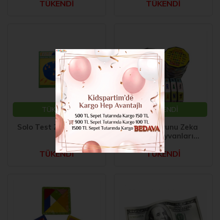
TÜKENDİ
TÜKENDİ
TÜKENDİ
TÜKENDİ
Solo Test Zeka Oyunu
Kelime Oyunu Zeka
Küpü Hayvanları
Tanıyalım
TÜKENDİ
TÜKENDİ