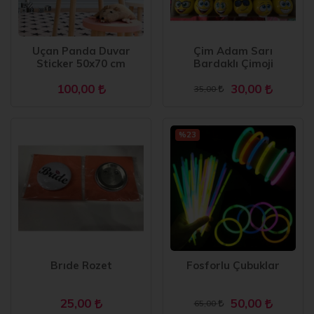
Uçan Panda Duvar
Çim Adam Sarı
Sticker 50x70 cm
Bardaklı Çimoji
100,00
30,00
35,00
%23
Brıde Rozet
Fosforlu Çubuklar
25,00
50,00
65,00