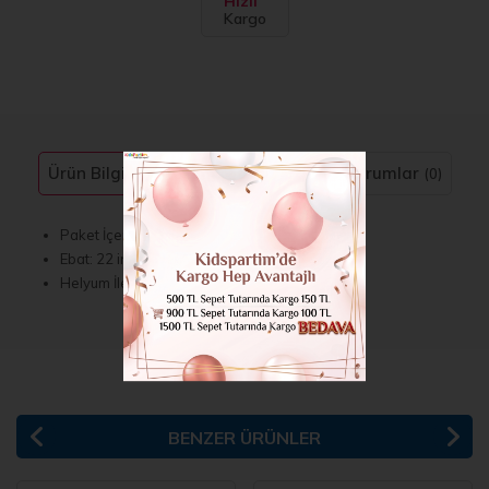
Hızlı
Kargo
Ürün Bilgisi
Taksit Seçenekleri
Yorumlar
(0)
Paket İçerisinde 1 adet Bulunmaktadır.
Ebat: 22 inç 60 cm
Helyum İle Uçan Balon Yapabilirsiniz
BENZER ÜRÜNLER