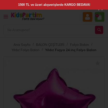
×
0
Ana Sayfa
BALON ÇEŞİTLERİ
Folyo Balon
Yıldız Folyo Balon
Yıldız Fuşya 24 inç Folyo Balon