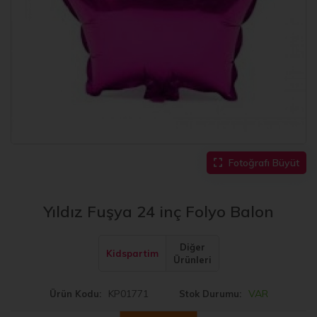
Fotoğrafı Büyüt
Yıldız Fuşya 24 inç Folyo Balon
Diğer
Kidspartim
Ürünleri
KP01771
VAR
Ürün Kodu
Stok Durumu