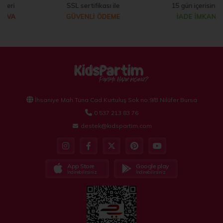
SSL sertifikası ile
15 gün içerisinde
GÜVENLİ ÖDEME
İADE İMKANI
İhsaniye Mah Tuna Cad Kurtuluş Sok no:9/B Nilüfer Bursa
0 537 213 83 76
destek@kidspartim.com
App Store
Google play
İndirebilirsiniz
İndirebilirsiniz