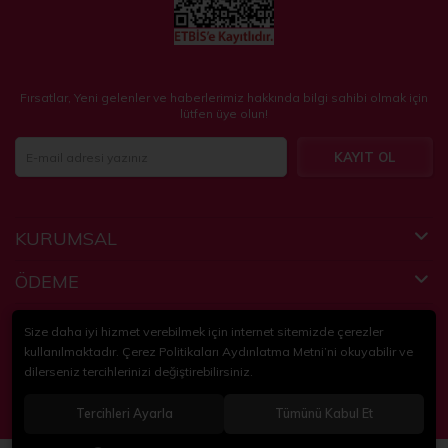
Fırsatlar, Yeni gelenler ve haberlerimiz hakkında bilgi sahibi olmak için
lütfen üye olun!
KAYIT OL
KURUMSAL
ÖDEME
FAYDALI BİLGİLER
Size daha iyi hizmet verebilmek için internet sitemizde çerezler
kullanılmaktadır. Çerez Politikaları Aydınlatma Metni’ni okuyabilir ve
dilerseniz tercihlerinizi değiştirebilirsiniz.
© 2018-2024
KidsPartim
. Tüm hakları saklıdır.
Tercihleri Ayarla
Tümünü Kabul Et