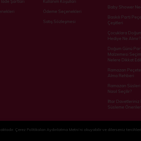
 İade Şartları
Kullanım Koşulları
Baby Shower Ned
nekleri
Ödeme Seçenekleri
Baskılı Parti Peçe
Satış Sözleşmesi
Çeşitleri
Çocuklara Doğu
Hediye Ne Alınır?
Doğum Günü Part
Malzemesi Seçim
Nelere Dikkat Edil
Ramazan Peçetes
Alma Rehberi
Ramazan Süsleri 
Nasıl Seçilir?
İftar Davetleriniz
Süsleme Öneriler
ktadır. Çerez Politikaları Aydınlatma Metni’ni okuyabilir ve dilerseniz tercihleri