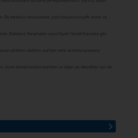
veya masaların etrafına yerleştirebilirsiniz. Ayrıca, Siyah
. Bu etkileyici aksesuarlar, parti boyunca keyifli anılar ve
yunlar, Bulmaca Yarışmaları veya Siyah Temalı Karaoke gibi
tmanıza yardımcı olurken, partiye renk ve tema uyumunu
 siyah temalı kostüm partileri ve diğer şık etkinlikler için de