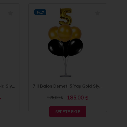
%17
7 li Balon Demeti 2 Yaş Gold Siyah
7 li Balon Demeti 5 Yaş Gold Siyah Balon
185,00
225,00
SEPETE EKLE