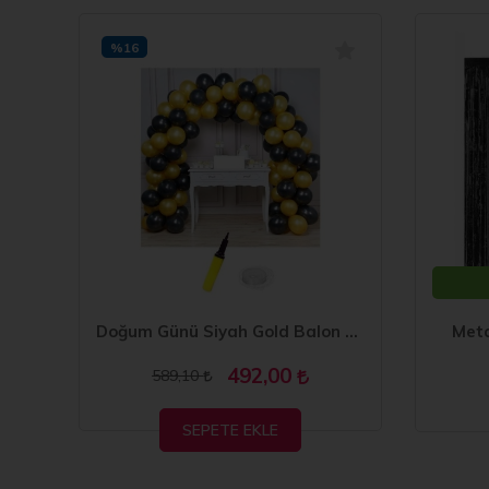
%16
Düz Siyah Masa Örtüsü 137x270 cm
Doğum Günü Siyah Gold Balon Zinciri 63 Parça
Meta
492,00
589,10
SEPETE EKLE