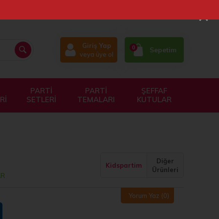
×
Giriş Yap
0
Sepetim
veya üye ol
PARTİ
PARTİ
ŞEFFAF
Rİ
SETLERİ
TEMALARI
KUTULAR
Diğer
Kidspartim
Ürünleri
AR
Yorum Yaz
(0)