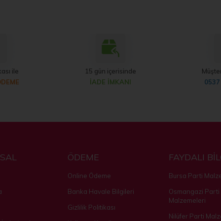
ası ile
15 gün içerisinde
Müşter
ÖDEME
İADE İMKANI
0537
SAL
ÖDEME
FAYDALI Bİ
Online Ödeme
Bursa Parti Malz
a
Banka Havale Bilgileri
Osmangazi Parti
Malzemeleri
Gizlilik Politikası
Nilüfer Parti Mal