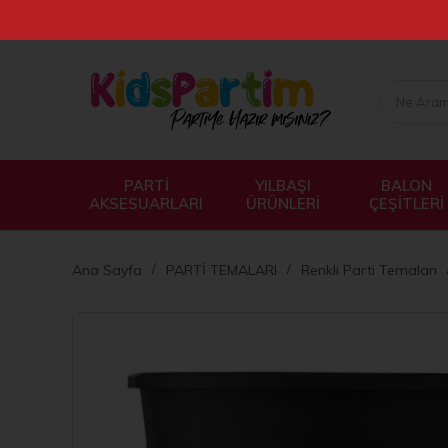
PARTİ
YILBAŞI
BALON
AKSESUARLARI
ÜRÜNLERİ
ÇEŞİTLERİ
Ana Sayfa
PARTİ TEMALARI
Renkli Parti Temaları