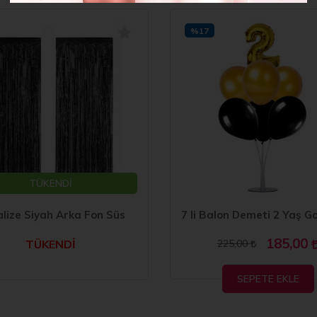
%17
TÜKENDİ
lize Siyah Arka Fon Süs
185,00
TÜKENDİ
225,00
SEPETE EKLE