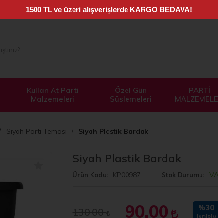
Kullan At Parti
Özel Gün
PARTİ
Malzemeleri
Süslemeleri
MALZEMELE
Siyah Parti Teması
Siyah Plastik Bardak
Siyah Plastik Bardak
KP00987
V
Ürün Kodu
Stok Durumu
90,00
%30
130,00
İNDIRIM