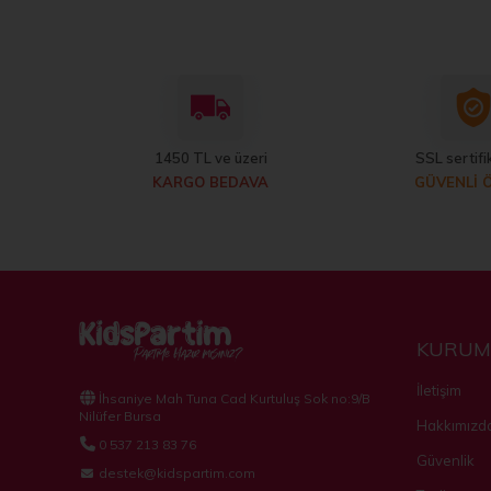
1450 TL ve üzeri
SSL sertifik
KARGO BEDAVA
GÜVENLİ 
KURUM
İletişim
İhsaniye Mah Tuna Cad Kurtuluş Sok no:9/B
Nilüfer Bursa
Hakkımızd
0 537 213 83 76
Güvenlik
destek@kidspartim.com