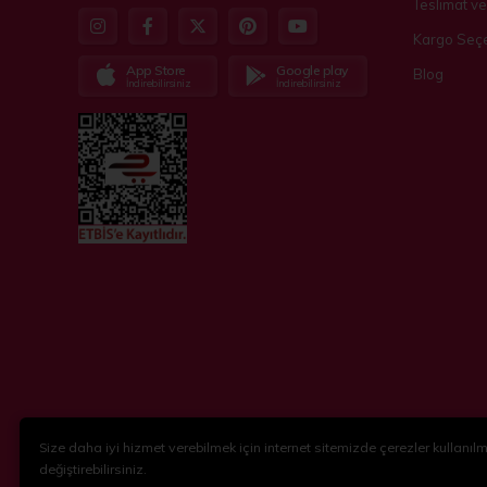
Teslimat ve
Kargo Seçe
App Store
Google play
Blog
İndirebilirsiniz
İndirebilirsiniz
Size daha iyi hizmet verebilmek için internet sitemizde çerezler kullanılma
© 2018-2024
KidsPartim
. Tüm hakları saklıdır.
değiştirebilirsiniz.