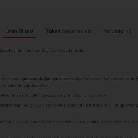
Ürün Bilgisi
Taksit Seçenekleri
Yorumlar
(0)
 Ebat bilgileri = En:7cm Boy:7cm boyutundadır.
ri ile çocuğunuzun doğum günü partisini şık ve gizemli bir atmosfere taşıy
bir kutlama yapabilirsiniz.
u ürünlerle doludur. İşte size sunulan bazı harika ürünler:
yla süslemek için şık siyah renkte tabaklar ve bardaklar kullanabilirsiniz.
amak için siyah renkte bir masa örtüsü ve uyumlu peçeteler tercih edebili