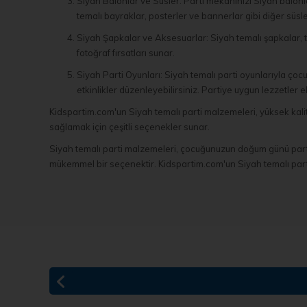
Siyah Balonlar ve Süsler: Parti mekanınızı Siyah balonlar
temalı bayraklar, posterler ve bannerlar gibi diğer süsle
Siyah Şapkalar ve Aksesuarlar: Siyah temalı şapkalar, taç
fotoğraf fırsatları sunar.
Siyah Parti Oyunları: Siyah temalı parti oyunlarıyla ço
etkinlikler düzenleyebilirsiniz. Partiye uygun lezzetler e
Kidspartim.com'un Siyah temalı parti malzemeleri, yüksek kali
sağlamak için çeşitli seçenekler sunar.
Siyah temalı parti malzemeleri, çocuğunuzun doğum günü partisi g
mükemmel bir seçenektir. Kidspartim.com'un Siyah temalı parti 