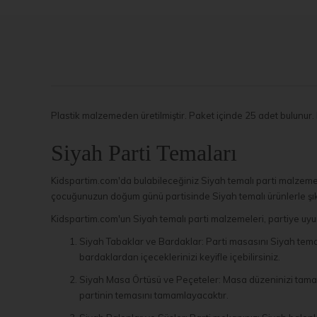
Plastik malzemeden üretilmiştir. Paket içinde 25 adet bulunur.
Siyah Parti Temaları
Kidspartim.com'da bulabileceğiniz Siyah temalı parti malzemele
çocuğunuzun doğum günü partisinde Siyah temalı ürünlerle şık 
Kidspartim.com'un Siyah temalı parti malzemeleri, partiye uyuml
Siyah Tabaklar ve Bardaklar: Parti masasını Siyah teması
bardaklardan içeceklerinizi keyifle içebilirsiniz.
Siyah Masa Örtüsü ve Peçeteler: Masa düzeninizi tamaml
partinin temasını tamamlayacaktır.