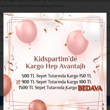
 ve diğer süslerle süsleyin. Şık siyah renkteki balonları duvarlara asabilir 
rle partinin atmosferini tamamlayabilirsiniz.
lar, tüyler ve diğer aksesuarlarla çocuklar şık bir görünüm elde edebilirler
cukları ve misafirleri eğlenceye dahil edin. Örneğin, Siyah Renkli Sessiz O
klemek için Siyah temalı ikramlar hazırlayabilirsiniz.
teli ve dayanıklı malzemelerden üretilir. Şık ve gizemli bir atmosfer yara
ibi özel etkinliklerin yanı sıra Cadılar Bayramı partileri, karaoke partileri,
malzemeleri ile şık bir atmosfer yaratın!
BENZER ÜRÜNLER