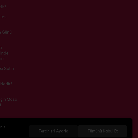
ir?
tesi
m Günü
i
inde
ir?
i Satın
Nedir?
 İçin Masa
i
nizi
Tercihleri Ayarla
Tümünü Kabul Et