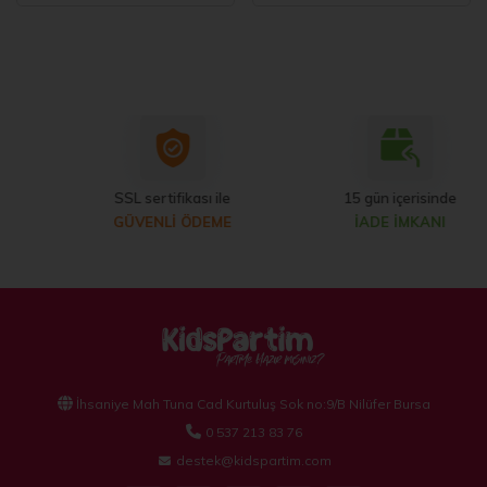
SSL sertifikası ile
15 gün içerisinde
GÜVENLİ ÖDEME
İADE İMKANI
İhsaniye Mah Tuna Cad Kurtuluş Sok no:9/B Nilüfer Bursa
0 537 213 83 76
destek@kidspartim.com