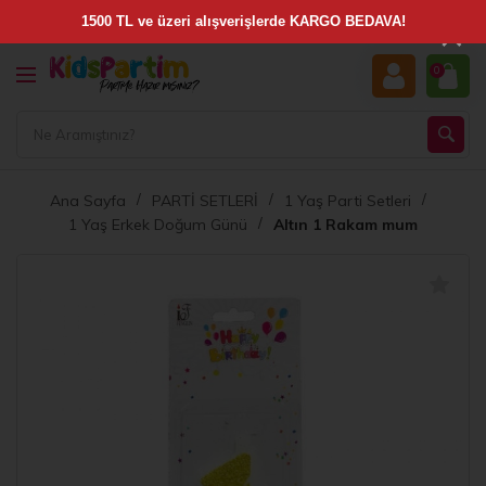
×
0
Ana Sayfa
PARTİ SETLERİ
1 Yaş Parti Setleri
1 Yaş Erkek Doğum Günü
Altın 1 Rakam mum