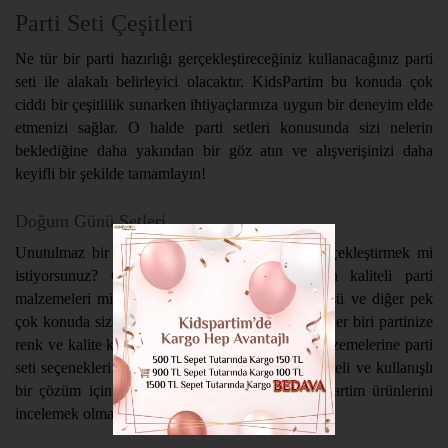
Parti Seti Çeşitleri
Ne tür bir parti hazırlığı gerçekleştireceğiniz kullanacağınız parti
seti ile alakalı belirleyici olacaktır. KidsPartim bu konuda çok
ciddi bir çeşitlilik sunarken ihtiyaçlarınıza uygun bir deneyim elde
etmenizi sağlar. O halde parti setleri konusunda sizi nelerin
beklediğine daha yakından bir göz atın ve alışverişinizi daha
keyifli bir şekilde tamamlayın!
Doğum Günü Setleri
Unutulmaz bir doğum günü partisi hazırlığı gerçekleştirmek mi
istiyorsunuz? O halde sizin de tercihiniz en kaliteli parti
malzemeleri mi? O halde tabak, bardak, parti süsü ve diğer pek
çok konuda size uygun ürünleri incelemelisiniz. Her biri partinize
renk ve kalite katacak olan doğum günü parti malzemelerine parti
seti seçenekleri sayesinde sahip olabilirsiniz. Kaliteli ve kullanışlı
bir çözüm için yapmanız gereken sadece KidsPartim ürünlerini
incelemek olmalı.