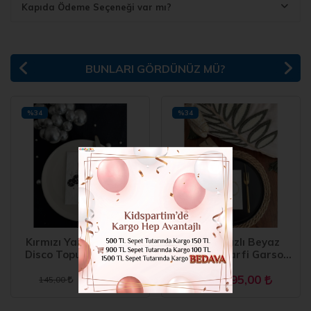
Kapıda Ödeme Seçeneği var mı?
BUNLARI GÖRDÜNÜZ MÜ?
%34
%34
Kırmızı Yaldızlı Beyaz
Gold Yaldızlı Beyaz
Disco Topu Peçete 16
Çelenkli İ Harfi Garson
Adet
Peçete 16 Adet
95,00
95,00
145,00
145,00