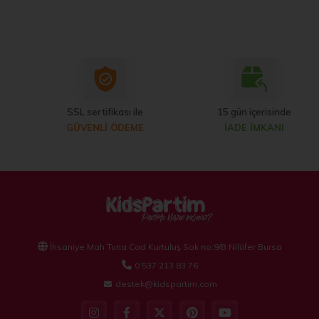
SSL sertifikası ile
15 gün içerisinde
GÜVENLİ ÖDEME
İADE İMKANI
İhsaniye Mah Tuna Cad Kurtuluş Sok no:9/B Nilüfer Bursa
0 537 213 83 76
destek@kidspartim.com