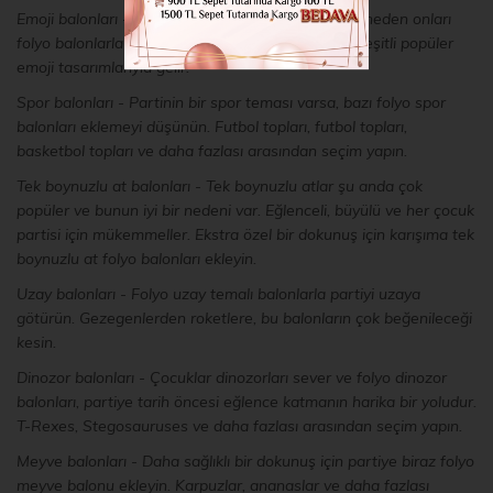
Emoji balonları - Çocuklar emojileri sever, o halde neden onları
folyo balonlarla canlandırmayasınız? Bu balonlar çeşitli popüler
emoji tasarımlarıyla gelir.
Spor balonları - Partinin bir spor teması varsa, bazı folyo spor
balonları eklemeyi düşünün. Futbol topları, futbol topları,
basketbol topları ve daha fazlası arasından seçim yapın.
Tek boynuzlu at balonları - Tek boynuzlu atlar şu anda çok
popüler ve bunun iyi bir nedeni var. Eğlenceli, büyülü ve her çocuk
partisi için mükemmeller. Ekstra özel bir dokunuş için karışıma tek
boynuzlu at folyo balonları ekleyin.
Uzay balonları - Folyo uzay temalı balonlarla partiyi uzaya
götürün. Gezegenlerden roketlere, bu balonların çok beğenileceği
kesin.
Dinozor balonları - Çocuklar dinozorları sever ve folyo dinozor
balonları, partiye tarih öncesi eğlence katmanın harika bir yoludur.
T-Rexes, Stegosauruses ve daha fazlası arasından seçim yapın.
Meyve balonları - Daha sağlıklı bir dokunuş için partiye biraz folyo
meyve balonu ekleyin. Karpuzlar, ananaslar ve daha fazlası