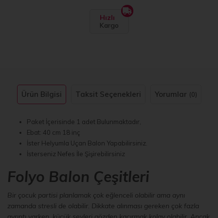
Hızlı
Kargo
Ürün Bilgisi
Taksit Seçenekleri
Yorumlar
(0)
Paket İçerisinde 1 adet Bulunmaktadır,
Ebat: 40 cm 18 inç
İster Helyumla Uçan Balon Yapabilirsiniz.
İsterseniz Nefes İle Şişirebilirsiniz
Folyo Balon Çeşitleri
Bir çocuk partisi planlamak çok eğlenceli olabilir ama aynı
zamanda stresli de olabilir. Dikkate alınması gereken çok fazla
ayrıntı varken, küçük şeyleri gözden kaçırmak kolay olabilir. Ancak