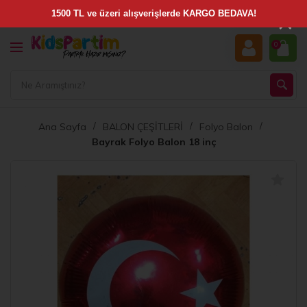
×
0
Ana Sayfa
BALON ÇEŞİTLERİ
Folyo Balon
Bayrak Folyo Balon 18 inç