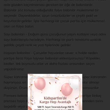
asla gözden kaçırılmaması gereken bir öğe de balonlardır.
Balonlar söz konusu olduğunda, folyo balonlar mükemmel bir
seçimdir. Dayanıklıdırlar, uzun ömürlüdürler ve çeşitli şekil ve
boyutlarda gelirler. İşte herhangi bir çocuk partisi için mükemmel
olan on folyo balon:
Sayı balonları - Doğum günü çocuğunun yaşını kutlayın veya adını
sayı balonlarıyla heceleyin. Herhangi bir parti temasına uyacak
şekilde çeşitli renk ve yazı tiplerinde gelirler.
Hayvan balonları - Çocuklar hayvanları sever, o halde neden
partiye biraz folyo hayvan balonları eklemiyorsunuz? Köpekler,
kediler, tek boynuzlu atlar ve daha fazlası arasından seçim
yapabilirsiniz.
Süper kahraman balonları - Doğum günü çocuğu süper kahraman
hayranıysa, en sevdiği karakter şeklinde folyo balonlar almayı
düşünün. Örümcek Adam'dan Batman'a olasılıklar sonsuzdur.
Prenses balonları - Daha büyülü bir dokunuş için partiye birkaç
prenses folyo balon ekleyin. Klasik Disney prenseslerinden birini
seçebilir veya daha genel bir şey seçebilirsiniz.