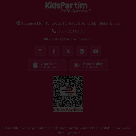
İhsaniye Mah Tuna Cad Kurtuluş Sok no:9/B Nilüfer Bursa
0 537 213 83 76
destek@kidspartim.com
App Store
Google play
İndirebilirsiniz
İndirebilirsiniz
Fırsatlar, Yeni gelenler ve haberlerimiz hakkında bilgi sahibi olmak için
lütfen üye olun!