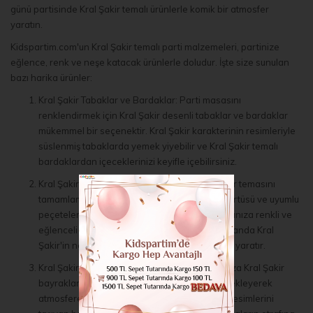
günü partisinde Kral Şakir temalı ürünlerle komik bir atmosfer
yaratın.
Kidspartim.com'un Kral Şakir temalı parti malzemeleri, partinize
eğlence, renk ve neşe katacak ürünlerle doludur. İşte size sunulan
bazı harika ürünler:
Kral Şakir Tabaklar ve Bardaklar: Parti masasını
renklendirmek için Kral Şakir desenli tabaklar ve bardaklar
mükemmel bir seçenektir. Kral Şakir karakterinin resimleriyle
süslenmiş tabaklarda yemek yiyebilir ve Kral Şakir temalı
bardaklardan içeceklerinizi keyifle içebilirsiniz.
Kral Şakir Masa Örtüsü ve Peçeteler: Kral Şakir temasını
tamamlamak için Kral Şakir desenli bir masa örtüsü ve uyumlu
peçeteler tercih edebilirsiniz. Bu ürünler, masanıza renkli ve
eğlenceli bir görünüm kazandırırken aynı zamanda Kral
Şakir'in neşeli dünyasını yansıtan bir atmosfer yaratır.
Kral Şakir Bayraklar ve Süsler: Parti mekanınıza Kral Şakir
bayrakları, posterler ve bannerlar gibi süsler ekleyerek
atmosfere neşe katın. Kral Şakir karakterinin resimlerini