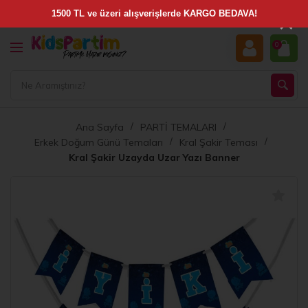
×
0
Ana Sayfa
PARTİ TEMALARI
Erkek Doğum Günü Temaları
Kral Şakir Teması
Kral Şakir Uzayda Uzar Yazı Banner