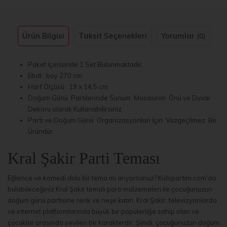
Ürün Bilgisi
Taksit Seçenekleri
Yorumlar
(0)
Paket İçerisinde 1 Set Bulunmaktadır.
Ebat : boy 270 cm
Harf Ölçüsü : 19 x 14,5 cm
Doğum Günü Partilerinde Sunum Masasının Önü ve Duvar
Dekoru olarak Kullanabilirsiniz
Parti ve Doğum Günü Organizasyonları İçin Vazgeçilmez Bir
Üründür.
Kral Şakir Parti Teması
Eğlence ve komedi dolu bir tema mı arıyorsunuz? Kidspartim.com'da
bulabileceğiniz Kral Şakir temalı parti malzemeleri ile çocuğunuzun
doğum günü partisine renk ve neşe katın. Kral Şakir, televizyonlarda
ve internet platformlarında büyük bir popülerliğe sahip olan ve
çocuklar arasında sevilen bir karakterdir. Şimdi, çocuğunuzun doğum