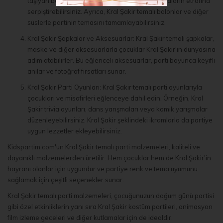
taşıyan bayrakları duvarlara asabilir veya masaların etrafına
serpiştirebilirsiniz. Ayrıca, Kral Şakir temalı balonlar ve diğer
süslerle partinin temasını tamamlayabilirsiniz.
Kral Şakir Şapkalar ve Aksesuarlar: Kral Şakir temalı şapkalar,
maske ve diğer aksesuarlarla çocuklar Kral Şakir'in dünyasına
adım atabilirler. Bu eğlenceli aksesuarlar, parti boyunca keyifli
anılar ve fotoğraf fırsatları sunar.
Kral Şakir Parti Oyunları: Kral Şakir temalı parti oyunlarıyla
çocukları ve misafirleri eğlenceye dahil edin. Örneğin, Kral
Şakir trivia oyunları, dans yarışmaları veya komik yarışmalar
düzenleyebilirsiniz. Kral Şakir şeklindeki ikramlarla da partiye
uygun lezzetler ekleyebilirsiniz.
Kidspartim.com'un Kral Şakir temalı parti malzemeleri, kaliteli ve
dayanıklı malzemelerden üretilir. Hem çocuklar hem de Kral Şakir'in
hayranı olanlar için uygundur ve partiye renk ve tema uyumunu
sağlamak için çeşitli seçenekler sunar.
Kral Şakir temalı parti malzemeleri, çocuğunuzun doğum günü partisi
gibi özel etkinliklerin yanı sıra Kral Şakir kostüm partileri, animasyon
film izleme geceleri ve diğer kutlamalar için de idealdir.