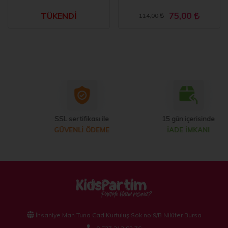
75,00
TÜKENDİ
114,00
SSL sertifikası ile
15 gün içerisinde
GÜVENLİ ÖDEME
İADE İMKANI
İhsaniye Mah Tuna Cad Kurtuluş Sok no:9/B Nilüfer Bursa