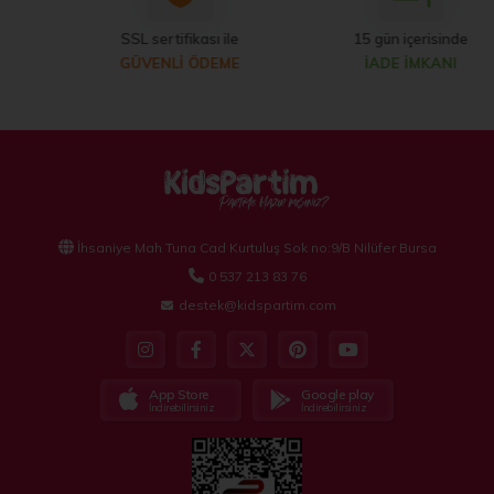
SSL sertifikası ile
15 gün içerisinde
GÜVENLİ ÖDEME
İADE İMKANI
İhsaniye Mah Tuna Cad Kurtuluş Sok no:9/B Nilüfer Bursa
0 537 213 83 76
destek@kidspartim.com
App Store
Google play
İndirebilirsiniz
İndirebilirsiniz