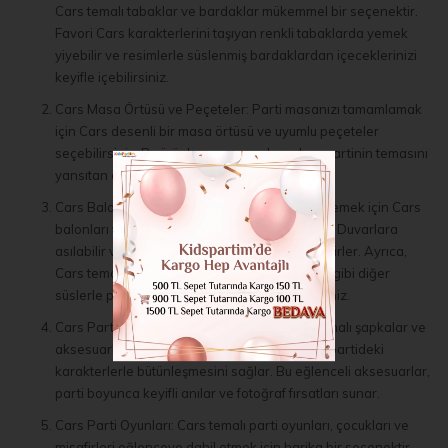
Cars temalı tabaklar ve bardaklar mükemmel bir seçenektir.
Favori Cars karakterlerini taşıyan renkli tabaklarda yemek
yiyebilir ve resimlerle süslenmiş bardaklardan içeceklerinizi
keyifle içebilirsiniz.
Cars Masa Örtüsü ve Peçeteler: Parti masanızı tamamlamak
için Cars desenli bir masa örtüsü ve uyumlu peçeteler
seçebilirsiniz. Bu ürünler, masanızı korurken partinin temasını
yansıtan canlı renkleriyle dikkat çeker.
Cars Balonlar ve Süsler: Parti mekanınızı süslemek için Cars
balonları ve diğer süsler harika bir seçenektir. Duvarlara
asılabilir veya masaların etrafına serpiştirilebilirler. Ayrıca,
Cars temalı bayraklar, posterler ve bannerlar gibi diğer
süslerle partinin atmosferini tamamlayabilirsiniz.
Cars Parti Şapkaları ve Aksesuarları: Cars temalı şapkalar ve
aksesuarlar, çocukların ve hatta yetişkinlerin partideki
karakterlerle bütünleşmesini sağlar. Bu eğlenceli aksesuarlar,
parti boyunca keyifli anılar ve fotoğraf fırsatları sunar.
Cars Parti Oyunları: Cars temalı parti oyunları, çocukları ve
misafirleri eğlenceye dahil etmek için harika bir seçenektir.