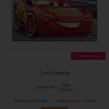
Fotoğrafı Büyüt
Cars Peçete
Diğer
Kidspartim
Ürünleri
KP02834
TÜKENDİ
Ürün Kodu
Stok Durumu