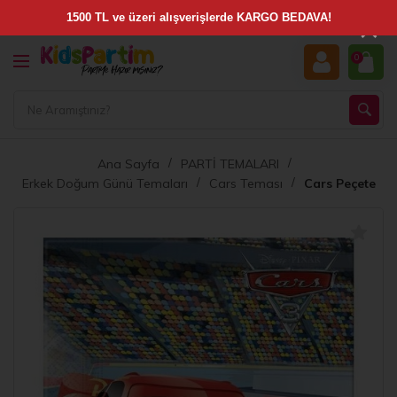
×
0
Ana Sayfa
PARTİ TEMALARI
Erkek Doğum Günü Temaları
Cars Teması
Cars Peçete