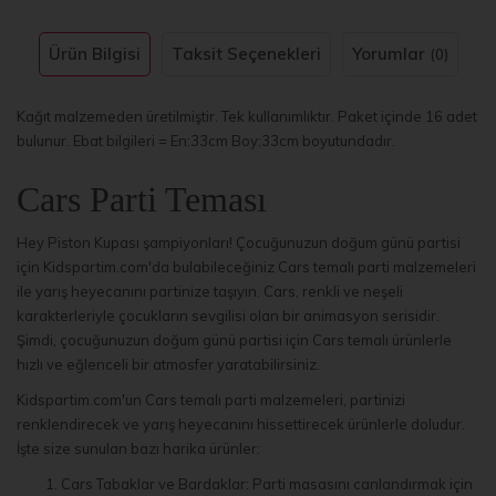
Ürün Bilgisi
Taksit Seçenekleri
Yorumlar
(0)
Kağıt malzemeden üretilmiştir. Tek kullanımlıktır. Paket içinde 16 adet
bulunur. Ebat bilgileri = En:33cm Boy:33cm boyutundadır.
Cars Parti Teması
Hey Piston Kupası şampiyonları! Çocuğunuzun doğum günü partisi
için Kidspartim.com'da bulabileceğiniz Cars temalı parti malzemeleri
ile yarış heyecanını partinize taşıyın. Cars, renkli ve neşeli
karakterleriyle çocukların sevgilisi olan bir animasyon serisidir.
Şimdi, çocuğunuzun doğum günü partisi için Cars temalı ürünlerle
hızlı ve eğlenceli bir atmosfer yaratabilirsiniz.
Kidspartim.com'un Cars temalı parti malzemeleri, partinizi
renklendirecek ve yarış heyecanını hissettirecek ürünlerle doludur.
İşte size sunulan bazı harika ürünler:
Cars Tabaklar ve Bardaklar: Parti masasını canlandırmak için