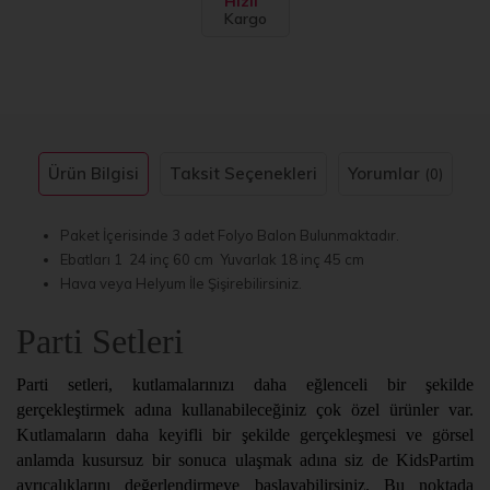
Hızlı
Kargo
Ürün Bilgisi
Taksit Seçenekleri
Yorumlar
(0)
Paket İçerisinde 3 adet Folyo Balon Bulunmaktadır.
Ebatları 1 24 inç 60 cm Yuvarlak 18 inç 45 cm
Hava veya Helyum İle Şişirebilirsiniz.
Parti Setleri
Parti setleri, kutlamalarınızı daha eğlenceli bir şekilde
gerçekleştirmek adına kullanabileceğiniz çok özel ürünler var.
Kutlamaların daha keyifli bir şekilde gerçekleşmesi ve görsel
anlamda kusursuz bir sonuca ulaşmak adına siz de KidsPartim
ayrıcalıklarını değerlendirmeye başlayabilirsiniz. Bu noktada