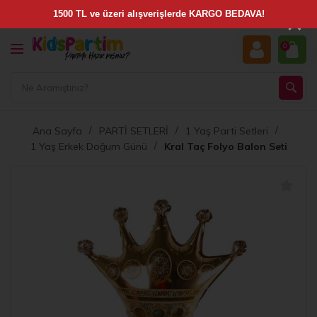
×
0
Ana Sayfa
PARTİ SETLERİ
1 Yaş Parti Setleri
1 Yaş Erkek Doğum Günü
Kral Taç Folyo Balon Seti