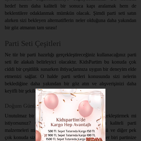
hedef hem daha kaliteli bir sonuca kapı aralamak hem de
beklentilere odaklanmak mümkün olacak. Şimdi parti seti satın
alırken sizi bekleyen alternatiflerin neler olduğuna daha yakından
bir göz atmanın tam sırası!
Parti Seti Çeşitleri
Ne tür bir parti hazırlığı gerçekleştireceğiniz kullanacağınız parti
seti ile alakalı belirleyici olacaktır. KidsPartim bu konuda çok
ciddi bir çeşitlilik sunarken ihtiyaçlarınıza uygun bir deneyim elde
etmenizi sağlar. O halde parti setleri konusunda sizi nelerin
beklediğine daha yakından bir göz atın ve alışverişinizi daha
keyifli bir şekilde tamamlayın!
Doğum Günü Setleri
Unutulmaz bir doğum günü partisi hazırlığı gerçekleştirmek mi
istiyorsunuz? O halde sizin de tercihiniz en kaliteli parti
malzemeleri mi? O halde tabak, bardak, parti süsü ve diğer pek
çok konuda size uygun ürünleri incelemelisiniz. Her biri partinize