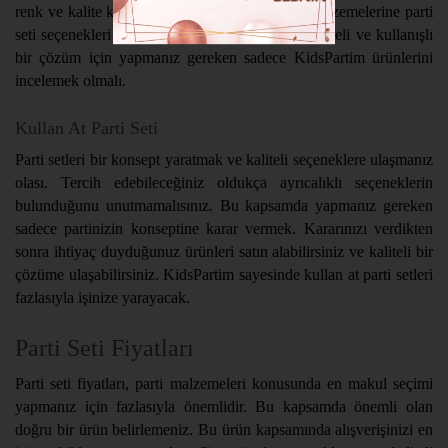
renk ve kalite katacak olan doğum günü parti malzemelerine parti
seti seçenekleri sayesinde sahip olabilirsiniz. Kaliteli ve kullanışlı
bir çözüm için yapmanız gereken sadece KidsPartim ürünlerini
incelemek olmalı.
Kullan At Parti Seti
Parti setleri bir konsept yaratmak ve kaliteli seçeneklere ulaşmanız
olası. Tercih edebileceğiniz oldukça ayrıcalıklı seçeneklerin
bulunduğunu unutmamalısınız. Bu kapsamda yapmanız gereken
sadece partinizin konseptine karar vermek. Kararınızı verdikten
sonra ihtiyaç duyduğunuz ürünleri satın alabilirsiniz ve kaliteli bir
çözüme ulaşabilirsiniz. KidsPartim sayesinde kullan at parti setleri
fazlasıyla işinize yarayacak.
Parti Seti Fiyatları
Parti seti fiyatları, parti malzemeleri konusunda en makul seçimi
yapmanız için fazlasıyla önemlidir. Bu kapsamda önemli olan
doğru bir ürün belirlemeniz. Bu ürün kapsamında alışverişinizi en