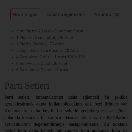
Ürün Bilgisi
Taksit Seçenekleri
Yorumlar
(0)
Sarı Plastik 25 Kişilik Ekonomik Paket
1 Plastik 22 cm Tabak : 25 Adet
2 Plastik Bardak : 25 Adet
3 Kagıt 33x 33 cm Peçete : 20 Adet
4 Sarı Masa Örtüsü : 1 Adet 120 x 180
5 Sarı Plastik Çatal : 25 Adet
6 Sarı Lateks Balon : 10 Adet
Parti Setleri
Parti setleri, kutlamalarınızı daha eğlenceli bir şekilde
gerçekleştirmek adına kullanabileceğiniz çok özel ürünler var.
Kutlamaların daha keyifli bir şekilde gerçekleşmesi ve görsel
anlamda kusursuz bir sonuca ulaşmak adına siz de KidsPartim
ayrıcalıklarını değerlendirmeye başlayabilirsiniz. Bu noktada
hedef hem daha kaliteli bir sonuca kapı aralamak hem de