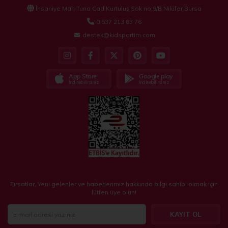
İhsaniye Mah Tuna Cad Kurtuluş Sok no:9/B Nilüfer Bursa
0 537 213 83 76
destek@kidspartim.com
App Store
Google play
İndirebilirsiniz
İndirebilirsiniz
Fırsatlar, Yeni gelenler ve haberlerimiz hakkında bilgi sahibi olmak için
lütfen üye olun!
KAYIT OL