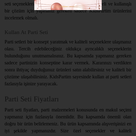
seti seçenekleri sayesinde sahip olabilirsiniz. Kaliteli ve kullanışlı
bir çözüm için yapmanız gereken sadece KidsPartim ürünlerini
incelemek olmalı.
Kullan At Parti Seti
Parti setleri bir konsept yaratmak ve kaliteli seçeneklere ulaşmanız
olası. Tercih edebileceğiniz oldukça ayrıcalıklı seçeneklerin
bulunduğunu unutmamalısınız. Bu kapsamda yapmanız gereken
sadece partinizin konseptine karar vermek. Kararınızı verdikten
sonra ihtiyaç duyduğunuz ürünleri satın alabilirsiniz ve kaliteli bir
çözüme ulaşabilirsiniz. KidsPartim sayesinde kullan at parti setleri
fazlasıyla işinize yarayacak.
Parti Seti Fiyatları
Parti seti fiyatları, parti malzemeleri konusunda en makul seçimi
yapmanız için fazlasıyla önemlidir. Bu kapsamda önemli olan
doğru bir ürün belirlemeniz. Bu ürün kapsamında alışverişinizi en
iyi şekilde yapmanızdır. Size özel seçenekler ve kaliteli