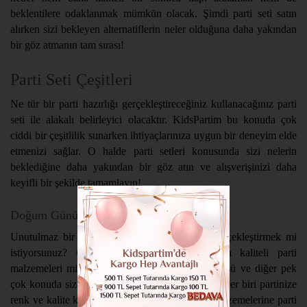
beklentilere odaklanmak mümkün olacak. Şimdi parti seti satın
alırken sizi bekleyen alternatiflerin neler olduğuna daha yakından
bir göz atmanın tam sırası!
Parti Seti Çeşitleri
Ne tür bir parti hazırlığı gerçekleştireceğiniz kullanacağınız parti
seti ile alakalı belirleyici olacaktır. KidsPartim bu konuda çok
ciddi bir çeşitlilik sunarken ihtiyaçlarınıza uygun bir deneyim elde
etmenizi sağlar. O halde parti setleri konusunda sizi nelerin
beklediğine daha yakından bir göz atın ve alışverişinizi daha
keyifli bir şekilde tamamlayın!
Doğum Günü Setleri
Unutulmaz bir doğum günü partisi hazırlığı gerçekleştirmek mi
istiyorsunuz? O halde sizin de tercihiniz en kaliteli parti
malzemeleri mi? O halde tabak, bardak, parti süsü ve diğer pek
çok konuda size uygun ürünleri incelemelisiniz. Her biri partinize
renk ve kalite katacak olan doğum günü parti malzemelerine parti