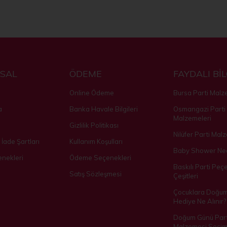
SAL
ÖDEME
FAYDALI Bİ
Online Ödeme
Bursa Parti Malz
a
Banka Havale Bilgileri
Osmangazi Parti
Malzemeleri
Gizlilik Politikası
Nilüfer Parti Mal
 İade Şartları
Kullanım Koşulları
Baby Shower Ned
nekleri
Ödeme Seçenekleri
Baskılı Parti Peçe
Satış Sözleşmesi
Çeşitleri
Çocuklara Doğu
Hediye Ne Alınır?
Doğum Günü Part
Malzemesi Seçim