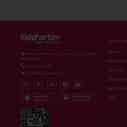
KURUM
İletişim
İhsaniye Mah Tuna Cad Kurtuluş Sok no:9/B
Nilüfer Bursa
Hakkımızd
0 537 213 83 76
Güvenlik
destek@kidspartim.com
Teslimat ve
Kargo Seçe
App Store
Google play
Blog
İndirebilirsiniz
İndirebilirsiniz