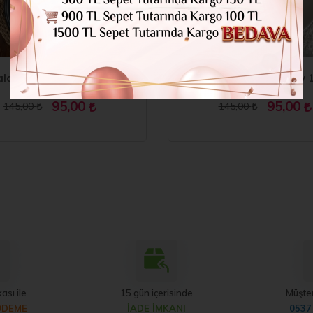
Gold Yaldızlı Beyaz Çelenkli İ Harfi Garson Peçete 16 Adet
95,00
95,00
145,00
145,00
ası ile
15 gün içerisinde
Müşter
ÖDEME
İADE İMKANI
0537