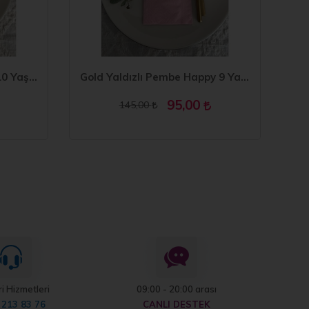
Gold Yaldızlı Mavi Happy 10 Yaş Months Garson Katlama Peçete 16 Adet
Gold Yaldızlı Pembe Happy 9 Yaş Months Garson Katlama Peçete 16 Adet
95,00
145,00
i Hizmetleri
09:00 - 20:00 arası
 213 83 76
CANLI DESTEK