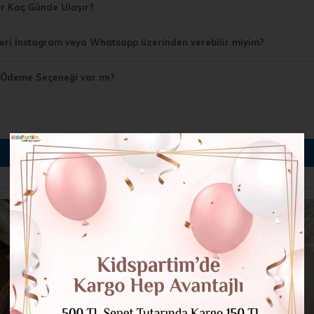
r Kaç Günde Ulaşır?
leri Instagram veya Whatsapp üzerinden verebilir miyim?
Ödeme Seçeneği var mı?
BUNLARI GÖRDÜNÜZ MÜ?
%34