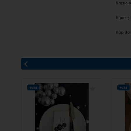
Kargola
Sipariş
Kapıda 
%34
%34