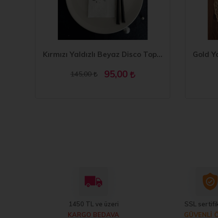
Siyah Beyaz Baskılı Top Folyo Balon
Kırmızı Yaldızlı Beyaz Disco Topu Peçete 16 Adet
95,00
145,00
1450 TL ve üzeri
SSL sertifik
KARGO BEDAVA
GÜVENLİ 