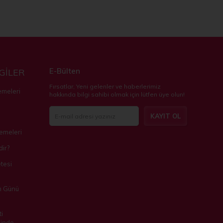
E-Bülten
LGİLER
Fırsatlar, Yeni gelenler ve haberlerimiz
emeleri
hakkında bilgi sahibi olmak için lütfen üye olun!
KAYIT OL
zemeleri
ir?
tesi
m Günü
i
inde