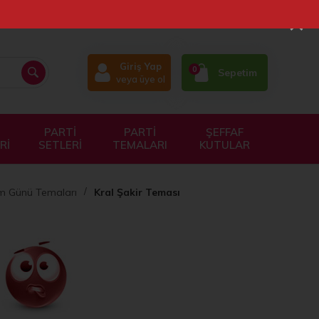
×
Giriş Yap
0
Sepetim
veya üye ol
PARTİ
PARTİ
ŞEFFAF
Rİ
SETLERİ
TEMALARI
KUTULAR
m Günü Temaları
Kral Şakir Teması