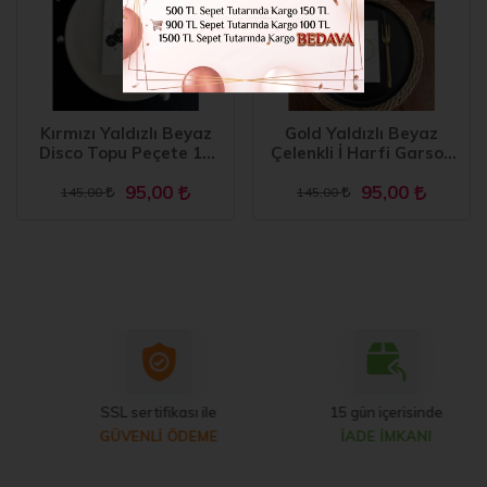
Herkesin çocuğunuzun basketbol temalı partisinden haberdar
olmasını sağlamak için basketbol temalı davetiyeler
gönderdiğinizden emin olun. Bunlar, bütçenize ve
çocuğunuzun tercihlerine bağlı olarak, istediğiniz kadar basit
veya ayrıntılı olabilir. Basketbolcuların veya basketbolcuların
Kırmızı Yaldızlı Beyaz
Gold Yaldızlı Beyaz
yer aldığı davetiyeleri arayın ve partinin tarihi, saati ve yeri gibi
Disco Topu Peçete 16
Çelenkli İ Harfi Garson
Adet
Peçete 16 Adet
tüm önemli ayrıntıları eklediğinizden emin olun.
95,00
95,00
145,00
145,00
Basketbol Oyunları ve Aktiviteleri
Spor etrafında dönen oyunlar ve aktiviteler olmadan
basketbol temalı hiçbir parti tamamlanmış sayılmaz.
Çocuğunuzun ve misafirlerinin yaşına bağlı olarak, bir mini
basketbol sahası kurmayı, üç sayılık atış yarışması
düzenlemeyi ve hatta yerel bir basketbol antrenörü veya
oyuncusunu ziyaret etmeyi düşünebilirsiniz. Bilgi yarışmaları
veya bayrak yarışları gibi diğer basketbol temalı oyunlar ve
etkinlikler düzenlemeyi de düşünebilirsiniz.
SSL sertifikası ile
15 gün içerisinde
GÜVENLİ ÖDEME
İADE İMKANI
Basketbol Temalı Parti Hediyeleri
Son olarak, çocuğunuzun misafirlerine partide yaşadıkları