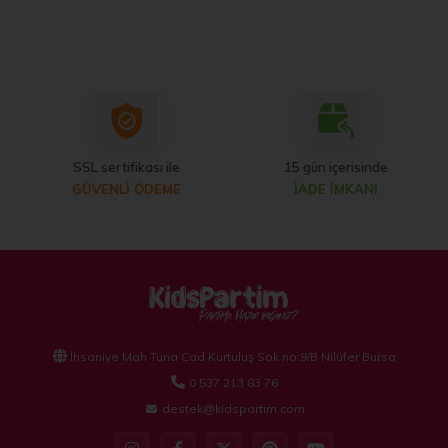
SSL sertifikası ile
15 gün içerisinde
GÜVENLİ ÖDEME
İADE İMKANI
İhsaniye Mah Tuna Cad Kurtuluş Sok no:9/B Nilüfer Bursa
0 537 213 83 76
destek@kidspartim.com