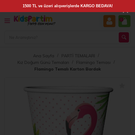
×
0
Ana Sayfa
PARTİ TEMALARI
Kız Doğum Günü Temaları
Flamingo Teması
Flamingo Temalı Karton Bardak