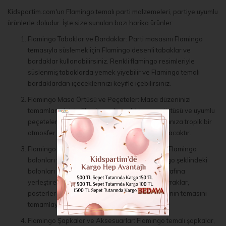
Kidspartim.com'un Flamingo temalı parti malzemeleri, partiye uyumlu
ürünlerle doludur. İşte size sunulan bazı harika ürünler:
Flamingo Tabaklar ve Bardaklar: Parti masasını Flamingo
temasıyla süslemek için Flamingo desenli tabaklar ve
bardaklar kullanabilirsiniz. Renkli flamingo resimleriyle
süslenmiş tabaklarda yemek yiyebilir ve Flamingo temalı
bardaklardan içeceklerinizi keyifle içebilirsiniz.
Flamingo Masa Örtüsü ve Peçeteler: Masa düzeninizi
tamamlamak için Flamingo desenli bir masa örtüsü ve uyumlu
peçeteler tercih edebilirsiniz. Bu ürünler, masanıza tropik bir
atmosfer katacak ve Flamingo temasını yansıtacaktır.
Flamingo Balonlar ve Süsler: Parti mekanınızı Flamingo
balonları ve diğer süslerle canlandırın. Flamingo şeklindeki
balonları duvarlara asabilir veya masaların etrafına
yerleştirebilirsiniz. Ayrıca, Flamingo temalı bayraklar,
posterler ve bannerlar gibi diğer süslerle partinin temasını
tamamlayabilirsiniz.
Flamingo Şapkalar ve Aksesuarlar: Flamingo temalı şapkalar,