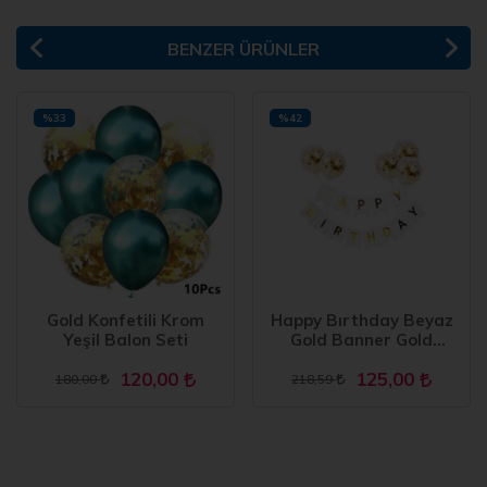
BENZER ÜRÜNLER
%33
%42
Gold Konfetili Krom
Happy Bırthday Beyaz
Yeşil Balon Seti
Gold Banner Gold
Konfetili Şeffaf Balon
120,00
125,00
Seti
180,00
218,59