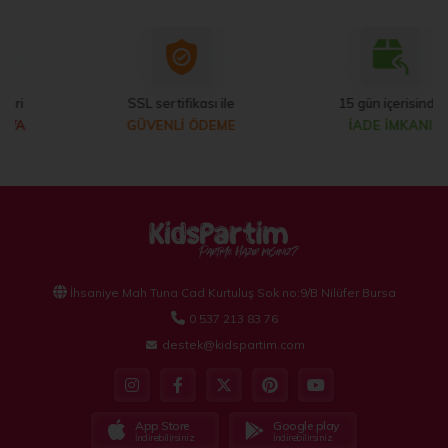
SSL sertifikası ile
15 gün içerisinde
GÜVENLİ ÖDEME
İADE İMKANI
İhsaniye Mah Tuna Cad Kurtuluş Sok no:9/B Nilüfer Bursa
0 537 213 83 76
destek@kidspartim.com
App Store
Google play
İndirebilirsiniz
İndirebilirsiniz