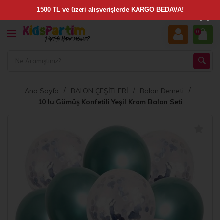
×
0
Ana Sayfa
BALON ÇEŞİTLERİ
Balon Demeti
10 lu Gümüş Konfetili Yeşil Krom Balon Seti