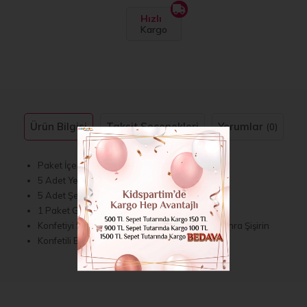
Hızlı
Kargo
Ürün Bilgisi
Taksit Seçenekleri
Yorumlar
(0)
Paket İçerisinde 10 Adet Bulunmaktadır.
5 Adet Yeşil Krom Balon
5 Adet Şeffaf Balon
1 Paket Gümüş Balon Konfeti
Konfetiyi Şeffaf Balonların İçine Koyduktan Sonra Şişirin
Konfetili Balonlar İle Partinizi Renklendirin