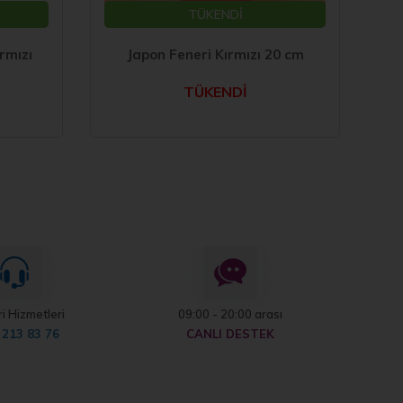
TÜKENDİ
rmızı
Japon Feneri Kırmızı 20 cm
S
TÜKENDİ
i Hizmetleri
09:00 - 20:00 arası
 213 83 76
CANLI DESTEK