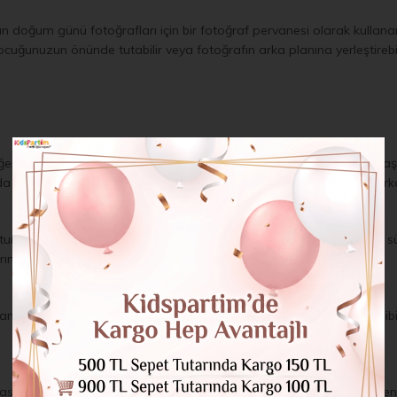
n doğum günü fotoğrafları için bir fotoğraf pervanesi olarak kullanar
 çocuğunuzun önünde tutabilir veya fotoğrafın arka planına yerleştirebil
diğer duvar süsü türü de fondur. Duvara asılı arka planlar kağıt, kumaş
arda olabilir. İşte çocuğunuzun doğum günü partisinde duvara asılı arka
luşturmak için duvarda asılı arka planlar kullanın. Örneğin, çocuğunu
mlı arka planlar asın.
plan ekleyerek bir el yapımı fotoğraf kabini kurun. Şapka ve gözlük gibi
sa örtüsü olarak duvara asılı bir arka plan kullanın. Bu, sofra düzeni