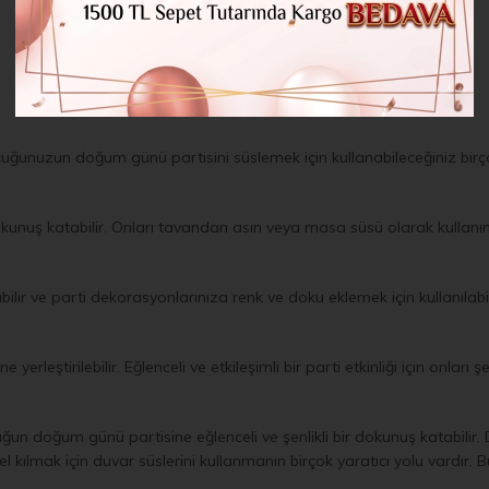
cuğunuzun doğum günü partisini süslemek için kullanabileceğiniz birço
 dokunuş katabilir. Onları tavandan asın veya masa süsü olarak kullanın
bilir ve parti dekorasyonlarınıza renk ve doku eklemek için kullanılabi
yerleştirilebilir. Eğlenceli ve etkileşimli bir parti etkinliği için onla
ğun doğum günü partisine eğlenceli ve şenlikli bir dokunuş katabilir
 kılmak için duvar süslerini kullanmanın birçok yaratıcı yolu vardır. B