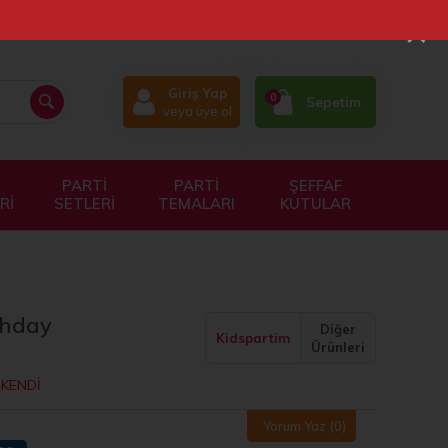
×
Giriş Yap
0
Sepetim
veya üye ol
PARTİ
PARTİ
ŞEFFAF
Rİ
SETLERİ
TEMALARI
KUTULAR
thday
Diğer
Kidspartim
Ürünleri
KENDİ
Yorum Yaz
(0)