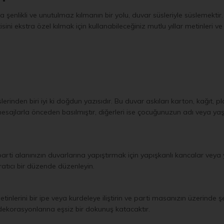
şenlikli ve unutulmaz kılmanın bir yolu, duvar süsleriyle süslemektir.
ini ekstra özel kılmak için kullanabileceğiniz mutlu yıllar metinleri ve
rinden biri iyi ki doğdun yazısıdır. Bu duvar askıları karton, kağıt, p
t mesajlarla önceden basılmıştır, diğerleri ise çocuğunuzun adı veya yaşı
parti alanınızın duvarlarına yapıştırmak için yapışkanlı kancalar v
aratıcı bir düzende düzenleyin.
tinlerini bir ipe veya kurdeleye iliştirin ve parti masanızın üzerinde 
 dekorasyonlarına eşsiz bir dokunuş katacaktır.