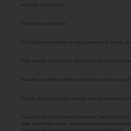
atmosfer yaratacaktır.
Diğer Duvar Askı Süsleri:
İyi ki doğdun metinlerine ve arka planlarına ek olarak, ço
Kağıt fenerler: Bunlar, parti alanınıza renkli ve tuhaf bir
Püsküller ve çelenkler: Bunlar çeşitli malzemelerden yapıla
Pinatas: Bunlar tavandan asılabilir veya bir masanın üzerine 
Sonuç olarak, duvara asılan süslemeler, herhangi bir çocu
diğer süslemelere kadar, çocuğunuzun partisini ekstra özel
hatırlayacağı unutulmaz bir parti alanı yaratabilirsiniz.