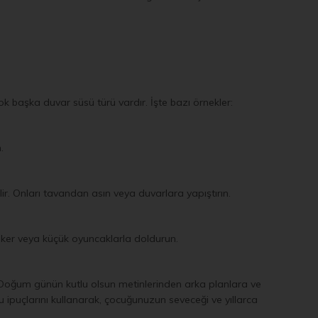
k başka duvar süsü türü vardır. İşte bazı örnekler:
.
lir. Onları tavandan asın veya duvarlara yapıştırın.
rı şeker veya küçük oyuncaklarla doldurun.
. Doğum günün kutlu olsun metinlerinden arka planlara ve
u ipuçlarını kullanarak, çocuğunuzun seveceği ve yıllarca