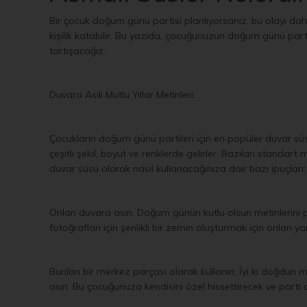
Bir çocuk doğum günü partisi planlıyorsanız, bu olayı daha 
kişilik katabilir. Bu yazıda, çocuğunuzun doğum günü partis
tartışacağız.
Duvara Asılı Mutlu Yıllar Metinleri:
Çocukların doğum günü partileri için en popüler duvar süsle
çeşitli şekil, boyut ve renklerde gelirler. Bazıları standar
duvar süsü olarak nasıl kullanacağınıza dair bazı ipuçları:
Onları duvara asın: Doğum günün kutlu olsun metinlerini 
fotoğrafları için şenlikli bir zemin oluşturmak için onları y
Bunları bir merkez parçası olarak kullanın: İyi ki doğdun me
asın. Bu çocuğunuza kendisini özel hissettirecek ve parti