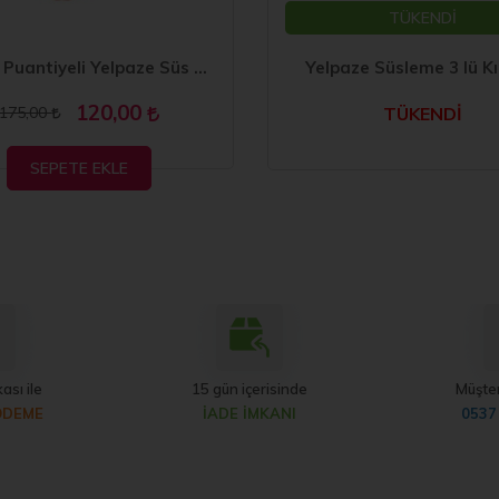
TÜKENDİ
Kırmızı Puantiyeli Yelpaze Süs 3'lü Set
Yelpaze Süsleme 3 lü Kı
120,00
175,00
TÜKENDİ
SEPETE EKLE
ası ile
15 gün içerisinde
Müşter
ÖDEME
İADE İMKANI
0537