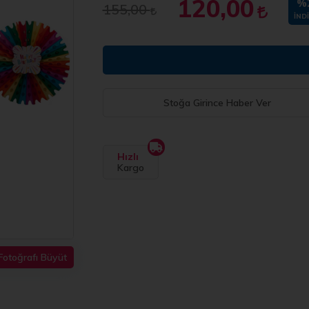
120,00
%
155,00
İND
Stoğa Girince Haber Ver
Hızlı
Kargo
Fotoğrafı Büyüt