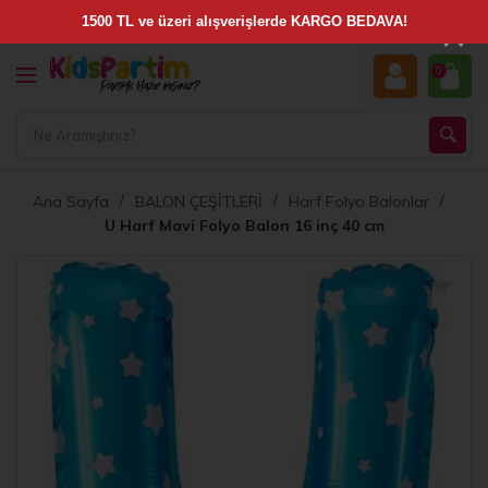
×
0
Ana Sayfa
BALON ÇEŞİTLERİ
Harf Folyo Balonlar
U Harf Mavi Folyo Balon 16 inç 40 cm