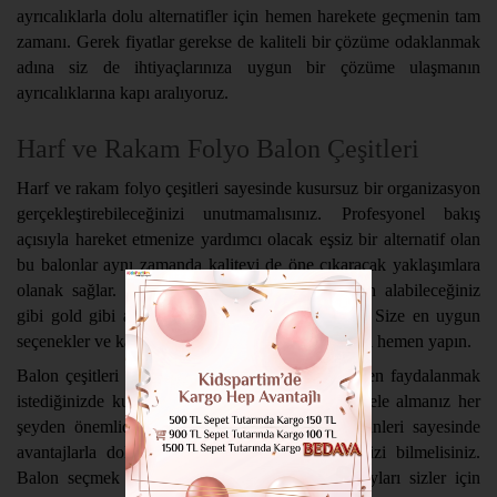
ayrıcalıklarla dolu alternatifler için hemen harekete geçmenin tam
zamanı. Gerek fiyatlar gerekse de kaliteli bir çözüme odaklanmak
adına siz de ihtiyaçlarınıza uygun bir çözüme ulaşmanın
ayrıcalıklarına kapı aralıyoruz.
Harf ve Rakam Folyo Balon Çeşitleri
Harf ve rakam folyo çeşitleri sayesinde kusursuz bir organizasyon
gerçekleştirebileceğinizi unutmamalısınız. Profesyonel bakış
açısıyla hareket etmenize yardımcı olacak eşsiz bir alternatif olan
bu balonlar aynı zamanda kaliteyi de öne çıkaracak yaklaşımlara
olanak sağlar. Gümüş renkli folyo balonlar satın alabileceğiniz
gibi gold gibi alternatiflere de odaklanabilirsiniz. Size en uygun
seçenekler ve kalite odaklı çözümler için tercihinizi hemen yapın.
Balon çeşitleri arasında size uygun bir alternatiften faydalanmak
istediğinizde kullanışlılık ve kaliteyi de dikkatle ele almanız her
şeyden önemlidir. Bu kapsamda KidsPartim ürünleri sayesinde
avantajlarla dolu bir çözüme sahip olabileceğinizi bilmelisiniz.
Balon seçmek ve kullanmak kadar önemli detayları sizler için