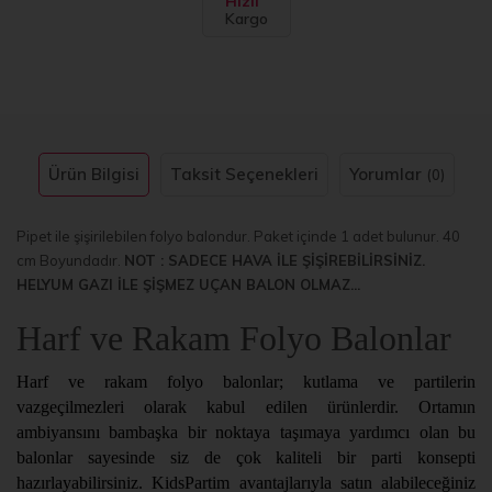
Hızlı
Kargo
Ürün Bilgisi
Taksit Seçenekleri
Yorumlar
(0)
Pipet ile şişirilebilen folyo balondur. Paket içinde 1 adet bulunur. 40
cm Boyundadır.
NOT : SADECE HAVA İLE ŞİŞİREBİLİRSİNİZ.
HELYUM GAZI İLE ŞİŞMEZ UÇAN BALON OLMAZ...
Harf ve Rakam Folyo Balonlar
Harf ve rakam folyo balonlar; kutlama ve partilerin
vazgeçilmezleri olarak kabul edilen ürünlerdir. Ortamın
ambiyansını bambaşka bir noktaya taşımaya yardımcı olan bu
balonlar sayesinde siz de çok kaliteli bir parti konsepti
hazırlayabilirsiniz. KidsPartim avantajlarıyla satın alabileceğiniz