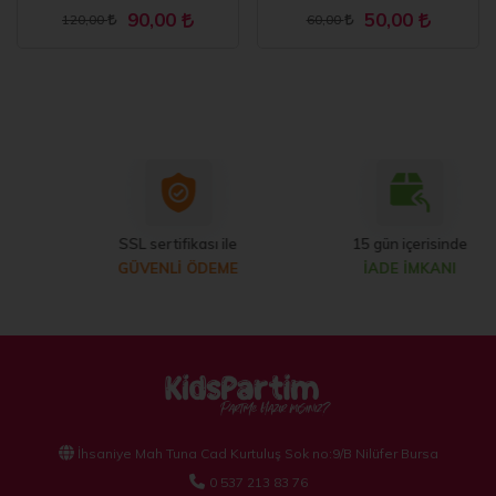
90,00
50,00
120,00
60,00
SSL sertifikası ile
15 gün içerisinde
GÜVENLİ ÖDEME
İADE İMKANI
İhsaniye Mah Tuna Cad Kurtuluş Sok no:9/B Nilüfer Bursa
0 537 213 83 76