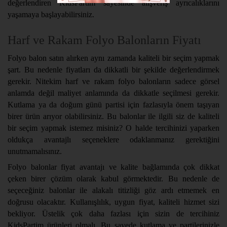
değerlendiren KidsPartim sayesinde alışveriş ayrıcalıklarını
yaşamaya başlayabilirsiniz.
Harf ve Rakam Folyo Balonların Fiyatı
Folyo balon satın alırken aynı zamanda kaliteli bir seçim yapmak
şart. Bu nedenle fiyatları da dikkatli bir şekilde değerlendirmek
gerekir. Nitekim harf ve rakam folyo balonların sadece görsel
anlamda değil maliyet anlamında da dikkatle seçilmesi gerekir.
Kutlama ya da doğum günü partisi için fazlasıyla önem taşıyan
birer ürün arıyor olabilirsiniz. Bu balonlar ile ilgili siz de kaliteli
bir seçim yapmak istemez misiniz? O halde tercihinizi yaparken
oldukça avantajlı seçeneklere odaklanmanız gerektiğini
unutmamalısınız.
Folyo balonlar fiyat avantajı ve kalite bağlamında çok dikkat
çeken birer çözüm olarak kabul görmektedir. Bu nedenle de
seçeceğiniz balonlar ile alakalı titizliği göz ardı etmemek en
doğrusu olacaktır. Kullanışlılık, uygun fiyat, kaliteli hizmet sizi
bekliyor. Üstelik çok daha fazlası için sizin de tercihiniz
KidsPartim ürünleri olmalı. Bu sayede kutlama ve partilerinizle