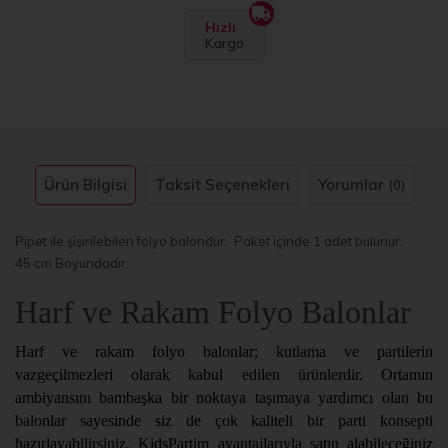
Hızlı
Kargo
Ürün Bilgisi
Taksit Seçenekleri
Yorumlar
(0)
Pipet ile şişirilebilen folyo balondur. Paket içinde 1 adet bulunur.
45 cm Boyundadır.
Harf ve Rakam Folyo Balonlar
Harf ve rakam folyo balonlar; kutlama ve partilerin
vazgeçilmezleri olarak kabul edilen ürünlerdir. Ortamın
ambiyansını bambaşka bir noktaya taşımaya yardımcı olan bu
balonlar sayesinde siz de çok kaliteli bir parti konsepti
hazırlayabilirsiniz. KidsPartim avantajlarıyla satın alabileceğiniz