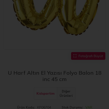
Fotoğrafı Büyüt
U Harf Altın El Yazısı Folyo Balon 18
inc 45 cm
Diğer
Kidspartim
Ürünleri
KP06704
VAR
Ürün Kodu
Stok Durumu