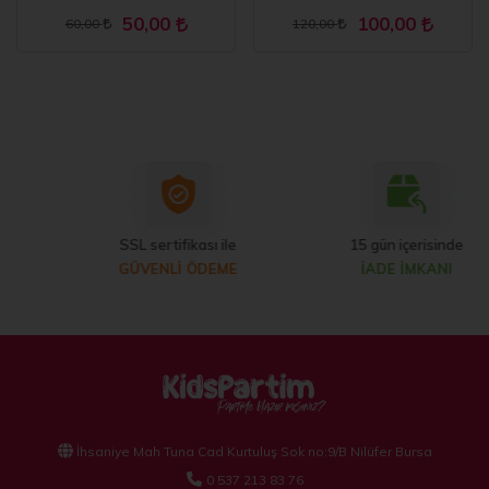
cm
50,00
100,00
60,00
120,00
SSL sertifikası ile
15 gün içerisinde
GÜVENLİ ÖDEME
İADE İMKANI
İhsaniye Mah Tuna Cad Kurtuluş Sok no:9/B Nilüfer Bursa
0 537 213 83 76