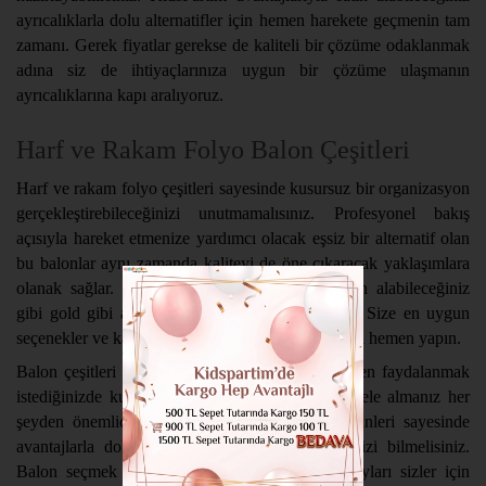
ayrıcalıklarla dolu alternatifler için hemen harekete geçmenin tam
zamanı. Gerek fiyatlar gerekse de kaliteli bir çözüme odaklanmak
adına siz de ihtiyaçlarınıza uygun bir çözüme ulaşmanın
ayrıcalıklarına kapı aralıyoruz.
Harf ve Rakam Folyo Balon Çeşitleri
Harf ve rakam folyo çeşitleri sayesinde kusursuz bir organizasyon
gerçekleştirebileceğinizi unutmamalısınız. Profesyonel bakış
açısıyla hareket etmenize yardımcı olacak eşsiz bir alternatif olan
bu balonlar aynı zamanda kaliteyi de öne çıkaracak yaklaşımlara
olanak sağlar. Gümüş renkli folyo balonlar satın alabileceğiniz
gibi gold gibi alternatiflere de odaklanabilirsiniz. Size en uygun
seçenekler ve kalite odaklı çözümler için tercihinizi hemen yapın.
Balon çeşitleri arasında size uygun bir alternatiften faydalanmak
istediğinizde kullanışlılık ve kaliteyi de dikkatle ele almanız her
şeyden önemlidir. Bu kapsamda KidsPartim ürünleri sayesinde
avantajlarla dolu bir çözüme sahip olabileceğinizi bilmelisiniz.
Balon seçmek ve kullanmak kadar önemli detayları sizler için