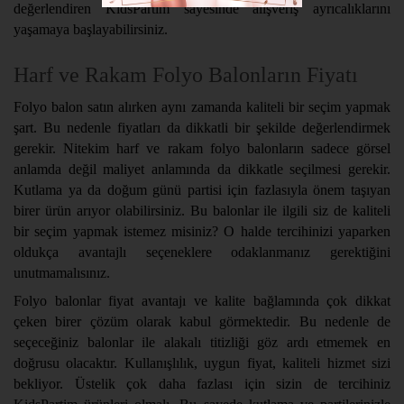
değerlendiren KidsPartim sayesinde alışveriş ayrıcalıklarını
yaşamaya başlayabilirsiniz.
Harf ve Rakam Folyo Balonların Fiyatı
Folyo balon satın alırken aynı zamanda kaliteli bir seçim yapmak
şart. Bu nedenle fiyatları da dikkatli bir şekilde değerlendirmek
gerekir. Nitekim harf ve rakam folyo balonların sadece görsel
anlamda değil maliyet anlamında da dikkatle seçilmesi gerekir.
Kutlama ya da doğum günü partisi için fazlasıyla önem taşıyan
birer ürün arıyor olabilirsiniz. Bu balonlar ile ilgili siz de kaliteli
bir seçim yapmak istemez misiniz? O halde tercihinizi yaparken
oldukça avantajlı seçeneklere odaklanmanız gerektiğini
unutmamalısınız.
Folyo balonlar fiyat avantajı ve kalite bağlamında çok dikkat
çeken birer çözüm olarak kabul görmektedir. Bu nedenle de
seçeceğiniz balonlar ile alakalı titizliği göz ardı etmemek en
doğrusu olacaktır. Kullanışlılık, uygun fiyat, kaliteli hizmet sizi
bekliyor. Üstelik çok daha fazlası için sizin de tercihiniz