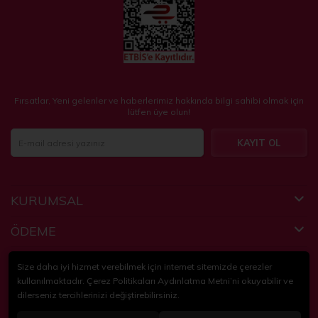
Fırsatlar, Yeni gelenler ve haberlerimiz hakkında bilgi sahibi olmak için
lütfen üye olun!
KAYIT OL
KURUMSAL
ÖDEME
FAYDALI BİLGİLER
Size daha iyi hizmet verebilmek için internet sitemizde çerezler
kullanılmaktadır. Çerez Politikaları Aydınlatma Metni’ni okuyabilir ve
dilerseniz tercihlerinizi değiştirebilirsiniz.
© 2018-2024
KidsPartim
. Tüm hakları saklıdır.