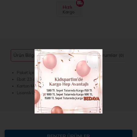
Hızlı
Kargo
Ürün Bilgisi
Taksit Seçenekleri
Yorumlar
(0)
Paket İçerisinde 6 Adet Bulunmaktadır.
Ebat: 23 cm x 26 cm
Karton Malzemeden Üretilmiştir.
Lisanslı Üründür.
BENZER ÜRÜNLER