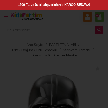
×
0
Ana Sayfa
PARTİ TEMALARI
Erkek Doğum Günü Temaları
Starwars Teması
Starwars 6 lı Karton Maske