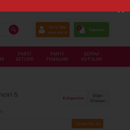
×
Giriş Yap
0
Sepetim
veya üye ol
PARTİ
PARTİ
ŞEFFAF
Rİ
SETLERİ
TEMALARI
KUTULAR
ciri 5
Diğer
Kidspartim
Ürünleri
AR
Yorum Yaz
(0)