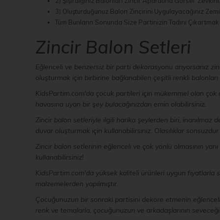
2) Şişirdiğiniz Balonları Zincir Aparatına Görsel Zevkin
3) Oluşturduğunuz Balon Zincirini Uygulayacağınız Zemin
Tüm Bunların Sonunda Size Partinizin Tadını Çıkartmak K
Zincir Balon Setleri
Eğlenceli ve benzersiz bir parti dekorasyonu arıyorsanız zin
oluşturmak için birbirine bağlanabilen çeşitli renkli balonları i
KidsPartim.com'da çocuk partileri için mükemmel olan çok çeş
havasına uyan bir şey bulacağınızdan emin olabilirsiniz.
Zincir balon setleriyle ilgili harika şeylerden biri, inanılm
duvar oluşturmak için kullanabilirsiniz. Olasılıklar sonsuzdur 
Zincir balon setlerinin eğlenceli ve çok yönlü olmasının yanı s
kullanabilirsiniz!
KidsPartim.com'da yüksek kaliteli ürünleri uygun fiyatlarla
malzemelerden yapılmıştır.
Çocuğunuzun bir sonraki partisini dekore etmenin eğlenceli 
renk ve temalarla, çocuğunuzun ve arkadaşlarının seveceği b