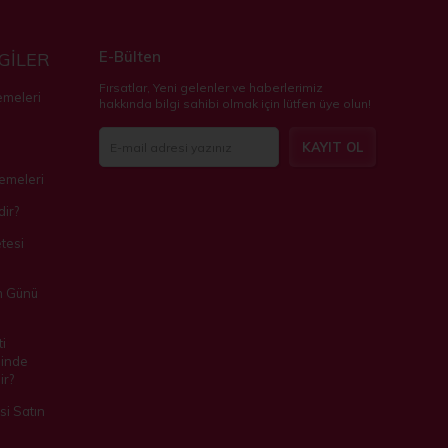
E-Bülten
LGİLER
Fırsatlar, Yeni gelenler ve haberlerimiz
emeleri
hakkında bilgi sahibi olmak için lütfen üye olun!
KAYIT OL
zemeleri
ir?
tesi
m Günü
i
inde
ir?
i Satın