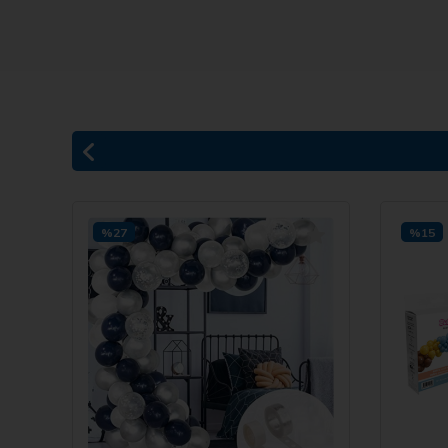
%27
%15