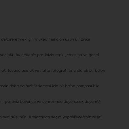
anı dekore etmek için mükemmel olan uzun bir zincir
 sahiptir, bu nedenle partinizin renk şemasına ve genel
turmak, tavana asmak ve hatta fotoğraf fonu olarak bir balon
ürecin daha da hızlı ilerlemesi için bir balon pompası bile
dir - partiniz boyunca ve sonrasında dayanacak dayanıklı
n seti düşünün. Aralarından seçim yapabileceğiniz çeşitli