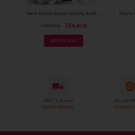
Fuşya Pembe Beyaz Balon Zinciri 5 Metre
Gece Mavisi Beyaz Gümüş Konfetili Balon Zincir Seti
734,40
1.008,00
SEPETE EKLE
1450 TL ve üzeri
SSL sertifik
KARGO BEDAVA
GÜVENLİ 