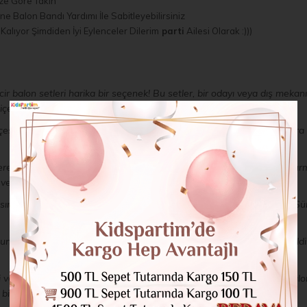
ize Göre Takın
e Balon Bandı Yardımı İle Sabitleyebilirsiniz
alıyor Şimdiden İyi Eylenceler Dilerim
parti
Ailesi Olarak :)))
cir balon setleri harika bir seçenek! Bu setler, bir odayı veya dış mek
çerir.
itli zincir balon setleri sunuyoruz. Setlerimiz çeşitli renk ve temalara
az derecede çok yönlü olmalarıdır. Onları eğlenceli bir balon kemeri oluş
ve sonuç kesinlikle misafirlerinizi etkileyecektir!
ıra kullanımı da kolaydır. Balonları şişirin, birbirine bağlayın ve asın. S
 sunmaktan gurur duyuyoruz. Zincir balon setlerimiz de bir istisna değil
ve benzersiz bir yolunu arıyorsanız, KidsPartim.com'dan bir zincir balo
ir şey bulacağınızdan emin olabilirsiniz!