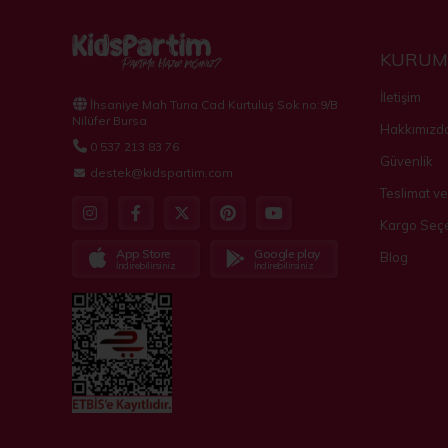
KURUM
İletişim
İhsaniye Mah Tuna Cad Kurtuluş Sok no:9/B
Nilüfer Bursa
Hakkımızd
0 537 213 83 76
Güvenlik
destek@kidspartim.com
Teslimat ve
Kargo Seçe
App Store
Google play
Blog
İndirebilirsiniz
İndirebilirsiniz