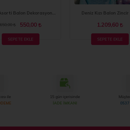
Retro Asorti Balon Dekorasyon Seti 70 li
Deniz Kızı Balon Zincir
550,00
1.209,60
650,00
SEPETE EKLE
SEPETE EKLE
ası ile
15 gün içerisinde
Müşter
ÖDEME
İADE İMKANI
0537