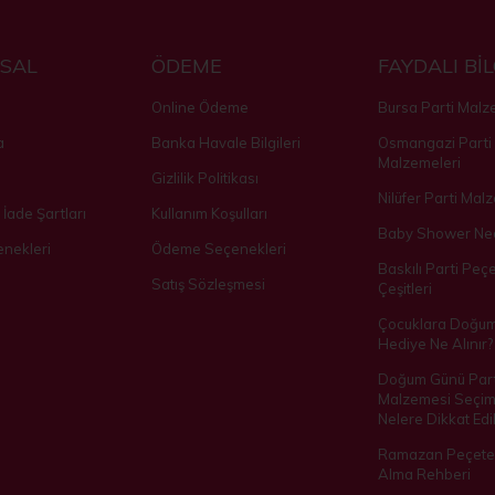
SAL
ÖDEME
FAYDALI Bİ
Online Ödeme
Bursa Parti Malz
a
Banka Havale Bilgileri
Osmangazi Parti
Malzemeleri
Gizlilik Politikası
Nilüfer Parti Mal
 İade Şartları
Kullanım Koşulları
Baby Shower Ned
nekleri
Ödeme Seçenekleri
Baskılı Parti Peçe
Satış Sözleşmesi
Çeşitleri
Çocuklara Doğu
Hediye Ne Alınır?
Doğum Günü Part
Malzemesi Seçim
Nelere Dikkat Edil
Ramazan Peçetes
Alma Rehberi