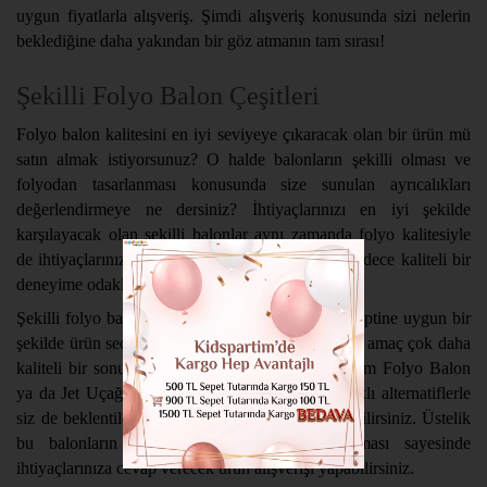
uygun fiyatlarla alışveriş. Şimdi alışveriş konusunda sizi nelerin
beklediğine daha yakından bir göz atmanın tam sırası!
Şekilli Folyo Balon Çeşitleri
Folyo balon kalitesini en iyi seviyeye çıkaracak olan bir ürün mü
satın almak istiyorsunuz? O halde balonların şekilli olması ve
folyodan tasarlanması konusunda size sunulan ayrıcalıkları
değerlendirmeye ne dersiniz? İhtiyaçlarınızı en iyi şekilde
karşılayacak olan şekilli balonlar aynı zamanda folyo kalitesiyle
de ihtiyaçlarınıza uygun bir çözüm sağlar. Size sadece kaliteli bir
deneyime odaklanmak kalır.
Şekilli folyo balonlarda kutlama ya da parti konseptine uygun bir
şekilde ürün seçmek gerekmektedir. Bu kapsamda amaç çok daha
kaliteli bir sonuca ulaşmak olacaktır. Korsan Adam Folyo Balon
ya da Jet Uçağı Folyo Balon gibi birbirinden farklı alternatiflerle
siz de beklentilerinize uygun bir ürün tercih edebilirsiniz. Üstelik
bu balonların çok kaliteli ve kullanışlı olması sayesinde
ihtiyaçlarınıza cevap verecek ürün alışverişi yapabilirsiniz.