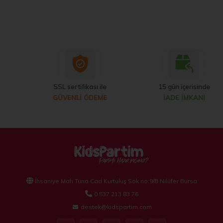
SSL sertifikası ile
15 gün içerisinde
GÜVENLİ ÖDEME
İADE İMKANI
İhsaniye Mah Tuna Cad Kurtuluş Sok no:9/B Nilüfer Bursa
0 537 213 83 76
destek@kidspartim.com