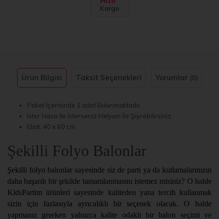
Hızlı
Kargo
Ürün Bilgisi
Taksit Seçenekleri
Yorumlar
(0)
Paket İçerisinde 1 adet Bulunmaktadır.
İster Hava İle İsterseniz Helyum İle Şişirebilirsiniz
Ebat: 40 x 60 cm
Şekilli Folyo Balonlar
Şekilli folyo balonlar sayesinde siz de parti ya da kutlamalarınızın
daha başarılı bir şekilde tamamlanmasını istemez misiniz? O halde
KidsPartim ürünleri sayesinde kaliteden yana tercih kullanmak
sizin için fazlasıyla ayrıcalıklı bir seçenek olacak. O halde
yapmanız gereken yalnızca kalite odaklı bir balon seçimi ve