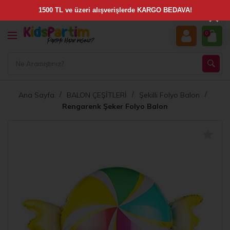
×
0
Ana Sayfa
BALON ÇEŞİTLERİ
Şekilli Folyo Balon
Rengarenk Şeker Folyo Balon