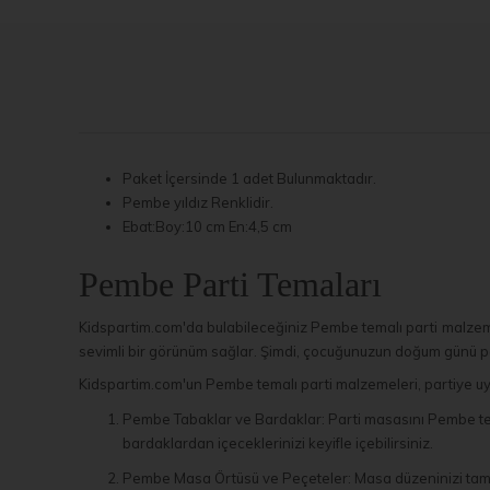
Paket İçersinde 1 adet Bulunmaktadır.
Pembe yıldız Renklidir.
Ebat:Boy:10 cm En:4,5 cm
Pembe Parti Temaları
Kidspartim.com'da bulabileceğiniz Pembe temalı parti malzemele
sevimli bir görünüm sağlar. Şimdi, çocuğunuzun doğum günü part
Kidspartim.com'un Pembe temalı parti malzemeleri, partiye uyum
Pembe Tabaklar ve Bardaklar: Parti masasını Pembe tema
bardaklardan içeceklerinizi keyifle içebilirsiniz.
Pembe Masa Örtüsü ve Peçeteler: Masa düzeninizi tamaml