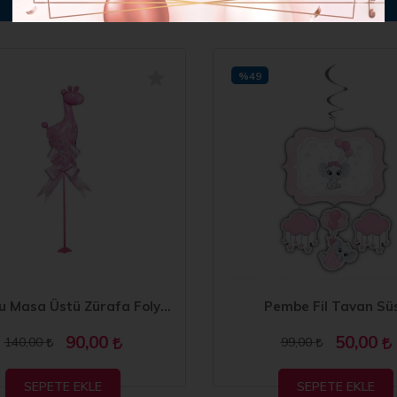
BENZER ÜRÜNLER
%49
Çubuklu Masa Üstü Zürafa Folyo Balon
Pembe Fil Tavan Sü
90,00
50,00
140,00
99,00
SEPETE EKLE
SEPETE EKLE