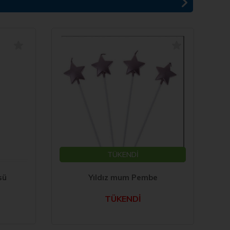
%
TÜKENDİ
sü
Yıldız mum Pembe
Pe
TÜKENDİ