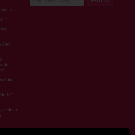
KAYIT OL
zemeleri
ir?
tesi
m Günü
i
inde
ir?
i Satın
Nedir?
 İçin Masa
i