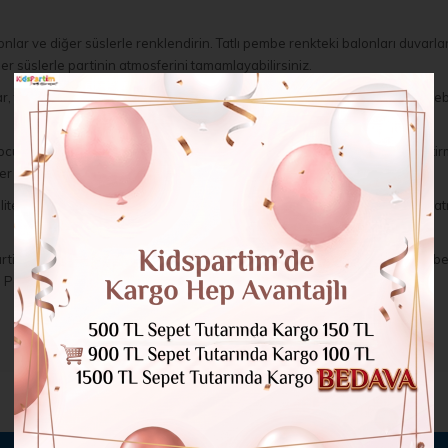
r ve diğer süslerle renklendirin. Tatlı pembe renkteki balonları duvarlara 
r süslerle partinin atmosferini tamamlayabilirsiniz.
çlar, tüyler ve diğer aksesuarlarla çocuklar tatlı bir görünüm elde edebili
çocukları ve misafirleri eğlenceye dahil edin. Örneğin, Pembe Renk Eşleş
tler eklemek için Pembe temalı ikramlar hazırlayabilirsiniz.
teli ve dayanıklı malzemelerden üretilir. Tatlı ve sevimli bir atmosfer ya
 gibi özel etkinliklerin yanı sıra bebek duşları, prenses partileri, pembe 
Pembe temalı parti malzemeleri ile tatlı bir atmosfer yaratın!