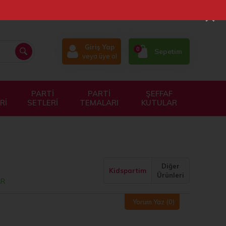
×
Giriş Yap
0
Sepetim
veya üye ol
PARTİ
PARTİ
ŞEFFAF
Rİ
SETLERİ
TEMALARI
KUTULAR
Diğer
Kidspartim
Ürünleri
AR
Yorum Yaz
(0)