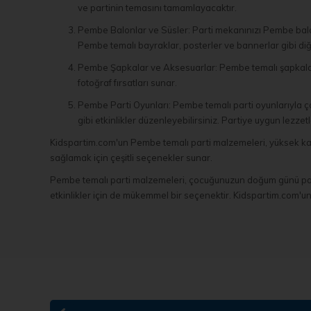
ve partinin temasını tamamlayacaktır.
Pembe Balonlar ve Süsler: Parti mekanınızı Pembe balonla
Pembe temalı bayraklar, posterler ve bannerlar gibi diğe
Pembe Şapkalar ve Aksesuarlar: Pembe temalı şapkalar, ta
fotoğraf fırsatları sunar.
Pembe Parti Oyunları: Pembe temalı parti oyunlarıyla 
gibi etkinlikler düzenleyebilirsiniz. Partiye uygun lezze
Kidspartim.com'un Pembe temalı parti malzemeleri, yüksek kali
sağlamak için çeşitli seçenekler sunar.
Pembe temalı parti malzemeleri, çocuğunuzun doğum günü partisi
etkinlikler için de mükemmel bir seçenektir. Kidspartim.com'un 