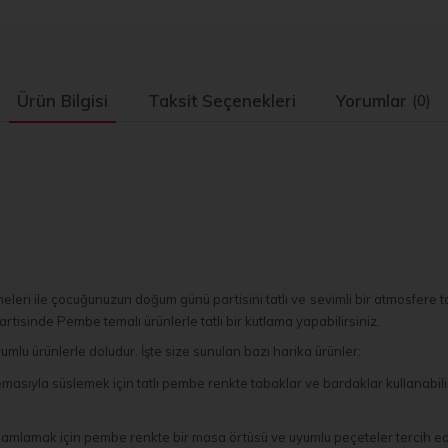
Ürün Bilgisi
Taksit Seçenekleri
Yorumlar
(0)
ri ile çocuğunuzun doğum günü partisini tatlı ve sevimli bir atmosfere ta
isinde Pembe temalı ürünlerle tatlı bir kutlama yapabilirsiniz.
lu ürünlerle doludur. İşte size sunulan bazı harika ürünler:
sıyla süslemek için tatlı pembe renkte tabaklar ve bardaklar kullanabilir
amak için pembe renkte bir masa örtüsü ve uyumlu peçeteler tercih edebili