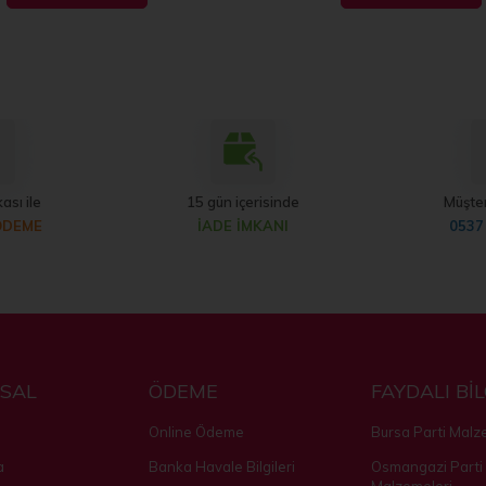
ası ile
15 gün içerisinde
Müşter
ÖDEME
İADE İMKANI
0537
SAL
ÖDEME
FAYDALI Bİ
Online Ödeme
Bursa Parti Malz
a
Banka Havale Bilgileri
Osmangazi Parti