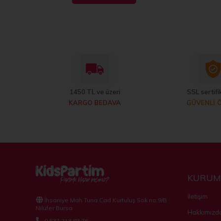
1450 TL ve üzeri
SSL sertifik
KARGO BEDAVA
GÜVENLİ 
KURUM
İletişim
İhsaniye Mah Tuna Cad Kurtuluş Sok no:9/B
Nilüfer Bursa
Hakkımızd
0 537 213 83 76