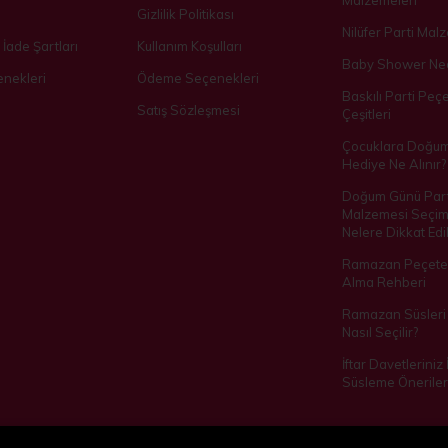
Malzemeleri
Gizlilik Politikası
Nilüfer Parti Mal
 İade Şartları
Kullanım Koşulları
Baby Shower Ned
nekleri
Ödeme Seçenekleri
Baskılı Parti Peçe
Satış Sözleşmesi
Çeşitleri
Çocuklara Doğu
Hediye Ne Alınır?
Doğum Günü Part
Malzemesi Seçim
Nelere Dikkat Edil
Ramazan Peçetes
Alma Rehberi
Ramazan Süsleri 
Nasıl Seçilir?
İftar Davetleriniz
Süsleme Öneriler