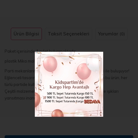
Ürün Bilgisi
Taksit Seçenekleri
Yorumlar
(0)
Paket içerisinde 1 adet bulunmaktadır.
plastik Mika malzemeden üretilmiştir 9x23 cm
Parti mekanlarının vazgeçilmezi şimdi parti gözlükleri ile buluşuyor!
Eğlenceli tasarımı ve renkli seçeneğiyle dikkat çeken bu ürün, her
türlü partide kullanabileceğiniz eşsiz bir aksesuardır
Çeşitli malzemelerin yer aldığı harika yapısı sayesinde ışıkları
yansıtması inanılmaz derecede güzeldir