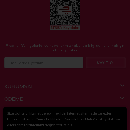
Fırsatlar, Yeni gelenler ve haberlerimiz hakkında bilgi sahibi olmak için
lütfen üye olun!
KAYIT OL
KURUMSAL
ÖDEME
FAYDALI BİLGİLER
Size daha iyi hizmet verebilmek için internet sitemizde çerezler
kullanılmaktadır. Çerez Politikaları Aydınlatma Metni’ni okuyabilir ve
dilerseniz tercihlerinizi değiştirebilirsiniz.
© 2018-2024
KidsPartim
. Tüm hakları saklıdır.