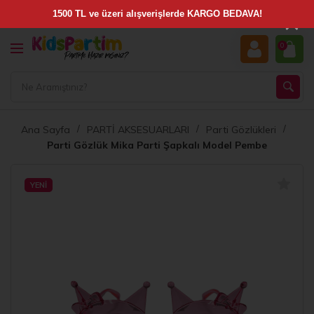
×
0
Ana Sayfa
PARTİ AKSESUARLARI
Parti Gözlükleri
Parti Gözlük Mika Parti Şapkalı Model Pembe
YENI