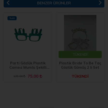
BENZER ÜRÜNLER
%40
TÜKENDİ
Parti Gözlük Plastik
Plastik Brıde To Be Taç
Camsız Mumlu Şekilli
Gözlük Gümüş 2 li Set
Turkuaz 14x6 cm
75,00
TÜKENDİ
125,00