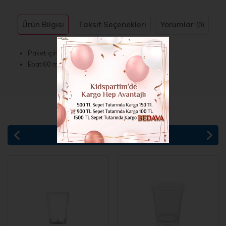
Ürün Bilgisi
Taksit Seçenekleri
Yorumlar
(0)
Paket içinde 25 adet bulunur.
Ebat:60 ml 4,5 × 4,5 cm yükseklik 4,5 cm
BENZER ÜRÜNLER