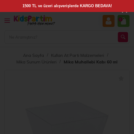
×
0
Ana Sayfa
Kullan At Parti Malzemeleri
Mika Sunum Ürünleri
Mika Muhallebi Kabı 60 ml