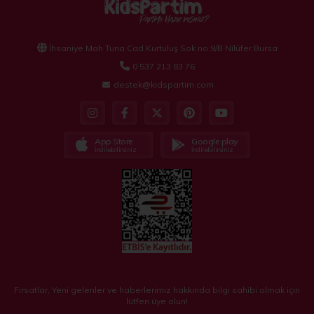
İhsaniye Mah Tuna Cad Kurtuluş Sok no:9/B Nilüfer Bursa
0 537 213 83 76
destek@kidspartim.com
App Store
Google play
İndirebilirsiniz
İndirebilirsiniz
Fırsatlar, Yeni gelenler ve haberlerimiz hakkında bilgi sahibi olmak için
lütfen üye olun!