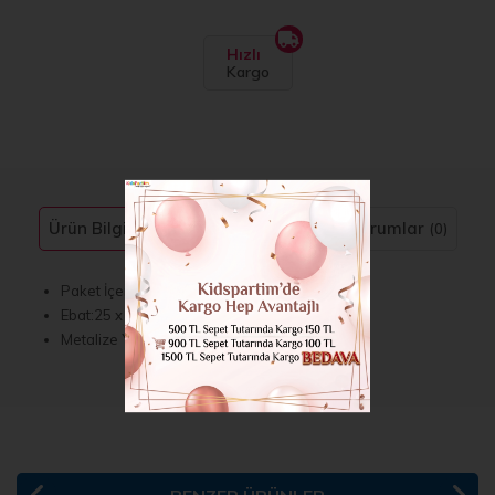
Hızlı
Kargo
Ürün Bilgisi
Taksit Seçenekleri
Yorumlar
(0)
Paket İçerisinde 100 adet Bulunmaktadır.
Ebat:25 x 35 cm
Metalize Yapışkanlı