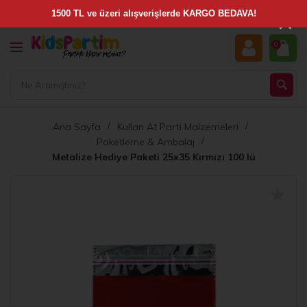
×
0
Ana Sayfa
Kullan At Parti Malzemeleri
Paketleme & Ambalaj
Metalize Hediye Paketi 25x35 Kırmızı 100 lü