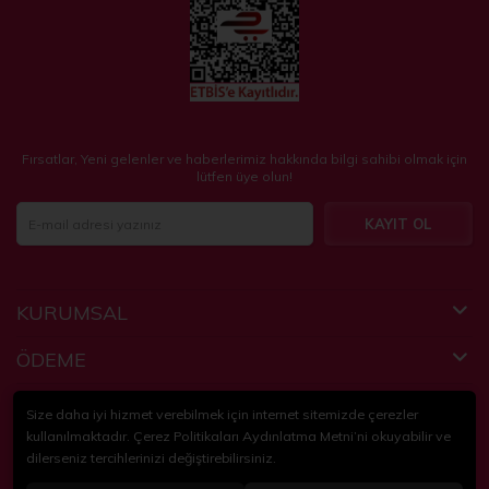
Fırsatlar, Yeni gelenler ve haberlerimiz hakkında bilgi sahibi olmak için
lütfen üye olun!
KAYIT OL
KURUMSAL
ÖDEME
FAYDALI BİLGİLER
Size daha iyi hizmet verebilmek için internet sitemizde çerezler
kullanılmaktadır. Çerez Politikaları Aydınlatma Metni’ni okuyabilir ve
dilerseniz tercihlerinizi değiştirebilirsiniz.
© 2018-2024
KidsPartim
. Tüm hakları saklıdır.