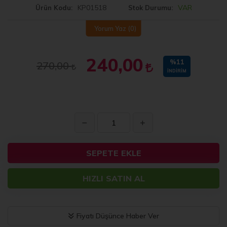
KP01518
VAR
Ürün Kodu
Stok Durumu
Yorum Yaz
(0)
240,00
%11
270,00
İNDIRIM
SEPETE EKLE
HIZLI SATIN AL
Fiyatı Düşünce Haber Ver