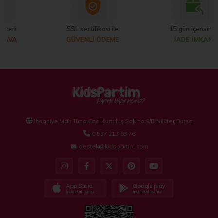
SSL sertifikası ile
15 gün içerisinde
GÜVENLİ ÖDEME
İADE İMKANI
İhsaniye Mah Tuna Cad Kurtuluş Sok no:9/B Nilüfer Bursa
0 537 213 83 76
destek@kidspartim.com
App Store
Google play
İndirebilirsiniz
İndirebilirsiniz