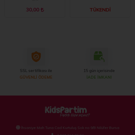
30,00
TÜKENDİ
SSL sertifikası ile
15 gün içerisinde
GÜVENLİ ÖDEME
İADE İMKANI
İhsaniye Mah Tuna Cad Kurtuluş Sok no:9/B Nilüfer Bursa