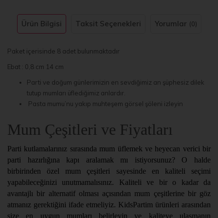
Ürün Bilgisi
Taksit Seçenekleri
Yorumlar
(0)
Paket içerisinde 8 adet bulunmaktadır
Ebat : 0,8 cm 14 cm
Parti ve doğum günlerimizin en sevdiğimiz an şüphesiz dilek
tutup mumları üflediğimiz anlardır.
Pasta mumu’nu yakıp muhteşem görsel şöleni izleyin
Mum Çeşitleri ve Fiyatları
Parti kutlamalarınız sırasında mum üflemek ve heyecan verici bir
parti hazırlığına kapı aralamak mı istiyorsunuz? O halde
birbirinden özel mum çeşitleri sayesinde en kaliteli seçimi
yapabileceğinizi unutmamalısınız. Kaliteli ve bir o kadar da
avantajlı bir alternatif olması açısından mum çeşitlerine bir göz
atmanız gerektiğini ifade etmeliyiz. KidsPartim ürünleri arasından
size en uygun mumları belirleyin ve kaliteye ulaşmanın