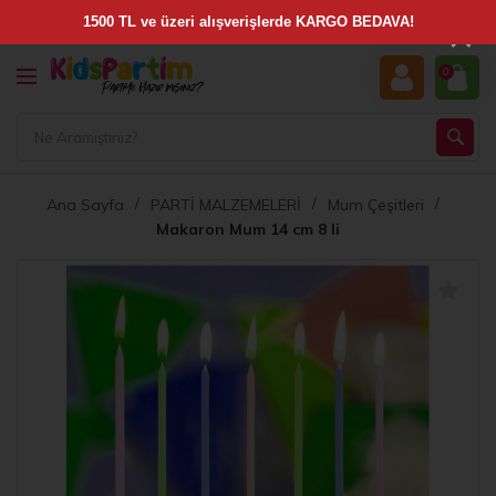
×
0
Ana Sayfa
PARTİ MALZEMELERİ
Mum Çeşitleri
Makaron Mum 14 cm 8 li