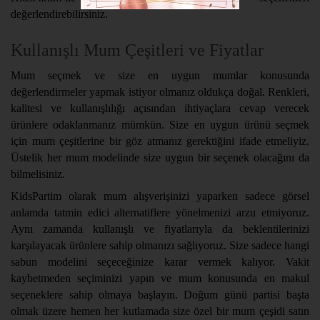
değerlendirebilirsiniz.
Kullanışlı Mum Çeşitleri ve Fiyatlar
Mum seçmek ve size en uygun mumlar konusunda
değerlendirmeler yapmak istiyor olmanız oldukça doğal. Renkleri,
kalitesi ve kullanışlılığı açısından ihtiyaçlara cevap verecek
ürünlere odaklanmanız mümkün. Size en uygun ürünü seçmek
için mum çeşitlerine bir göz atmanız gerektiğini ifade etmeliyiz.
Üstelik her mum modelinde size uygun bir seçenek olacağını da
bilmelisiniz.
KidsPartim olarak mum alışverişinizi yaparken sadece görsel
anlamda tatmin edici alternatiflere yönelmenizi arzu etmiyoruz.
Aynı zamanda kullanışlı ve fiyatlarıyla da beklentilerinizi
karşılayacak ürünlere sahip olmanızı sağlıyoruz. Size sadece hangi
sabun modelini seçeceğinize karar vermek kalıyor. Vakit
kaybetmeden seçiminizi yapın ve mum konusunda en makul
seçeneklere sahip olmaya başlayın. Doğum günü partisi başta
olmak üzere hemen her kutlamada size özel bir mum çeşidi satın