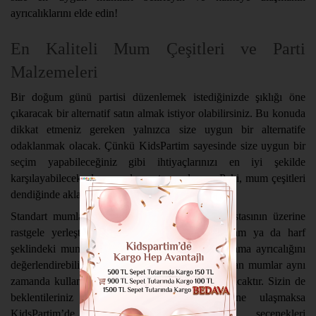
ayrıcalıklarını elde edin!
En Kaliteli Mum Çeşitleri ve Parti
Malzemeleri
Bir doğum günü partisi düzenlemek istediğinizde şıklığı öne
çıkaracak bir alternatif satın almak istiyor olabilirsiniz. Bu konuda
dikkat etmeniz gereken yalnızca size uygun bir alternatife
odaklanmak olacak. Çünkü KidsPartim sayesinde size uygun bir
seçim yapabileceğiniz gibi ihtiyaçlarınızı en iyi şekilde
karşılayabilecek olmanızı da unutmamalısınız. Peki, mum çeşitleri
dendiğinde akla gelen alternatifler neler olacaktır?
Standart mumları tercih ederek doğum günü pastasının üzerine
rastgele yerleştirebilirsiniz. Bunun yanında rakam ya da harf
şeklindeki mumları da satın alarak eşsiz bir kutlama ayrıcalığını
değerlendirebilirsiniz. Her biri oldukça kaliteli olan mumlar aynı
zamanda kullanışlılığı da size hissettirmeyi başaracaktır. Sizin de
beklentileriniz bu konuda en doğru ürüne ulaşmaksa
KidsPartim’de birbirinden avantajlı seçenekleri