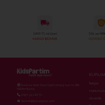
1450 TL ve üzeri
SSL sertifik
KARGO BEDAVA
GÜVENLİ 
KURUM
İletişim
İhsaniye Mah Tuna Cad Kurtuluş Sok no:9/B
Nilüfer Bursa
Hakkımızd
0 537 213 83 76
Güvenlik
destek@kidspartim.com