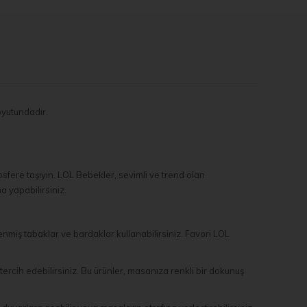
oyutundadır.
fere taşıyın. LOL Bebekler, sevimli ve trend olan
a yapabilirsiniz.
miş tabaklar ve bardaklar kullanabilirsiniz. Favori LOL
cih edebilirsiniz. Bu ürünler, masanıza renkli bir dokunuş