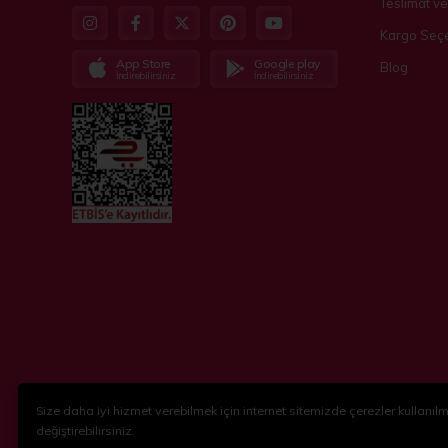
Teslimat ve
Kargo Seçe
App Store
Google play
Blog
İndirebilirsiniz
İndirebilirsiniz
Size daha iyi hizmet verebilmek için internet sitemizde çerezler kullanılma
© 2018-2024
KidsPartim
. Tüm hakları saklıdır.
değiştirebilirsiniz.