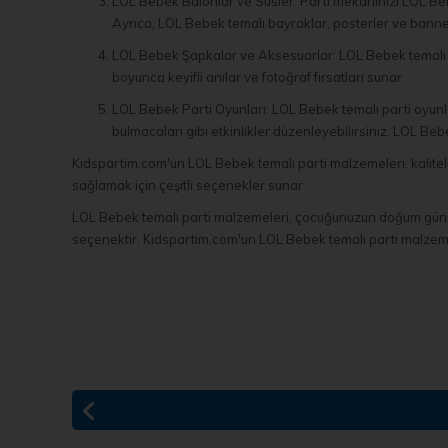
LOL Bebek Balonlar ve Süsler: Parti mekanınızı LOL Bebek
Ayrıca, LOL Bebek temalı bayraklar, posterler ve bannerl
LOL Bebek Şapkalar ve Aksesuarlar: LOL Bebek temalı şa
boyunca keyifli anılar ve fotoğraf fırsatları sunar.
LOL Bebek Parti Oyunları: LOL Bebek temalı parti oyunl
bulmacaları gibi etkinlikler düzenleyebilirsiniz. LOL Beb
Kidspartim.com'un LOL Bebek temalı parti malzemeleri, kalite
sağlamak için çeşitli seçenekler sunar.
LOL Bebek temalı parti malzemeleri, çocuğunuzun doğum günü part
seçenektir. Kidspartim.com'un LOL Bebek temalı parti malzemel