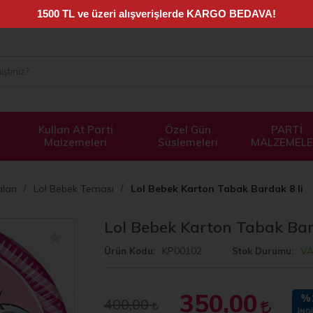
Kullan At Parti
Özel Gün
PARTİ
Malzemeleri
Süslemeleri
MALZEMELE
ları
Lol Bebek Teması
Lol Bebek Karton Tabak Bardak 8 li
Lol Bebek Karton Tabak Bard
KP00102
V
Ürün Kodu
Stok Durumu
350,00
%
400,00
İND