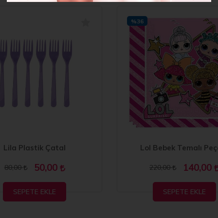
%36
Lila Plastik Çatal
Lol Bebek Temalı Peç
50,00
140,00
80,00
220,00
SEPETE EKLE
SEPETE EKLE