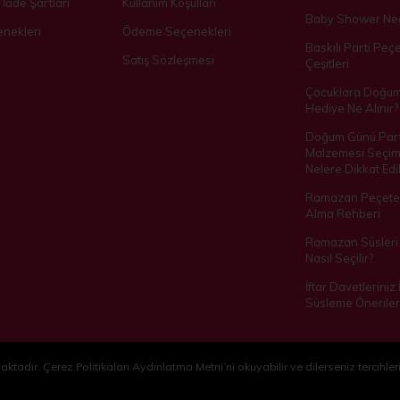
 İade Şartları
Kullanım Koşulları
Baby Shower Ned
nekleri
Ödeme Seçenekleri
Baskılı Parti Peçe
Satış Sözleşmesi
Çeşitleri
Çocuklara Doğu
Hediye Ne Alınır?
Doğum Günü Part
Malzemesi Seçim
Nelere Dikkat Edil
Ramazan Peçetes
Alma Rehberi
Ramazan Süsleri 
Nasıl Seçilir?
İftar Davetleriniz
Süsleme Öneriler
ktadır. Çerez Politikaları Aydınlatma Metni’ni okuyabilir ve dilerseniz tercihleri