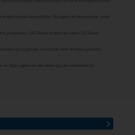
varlara asabilir veya masaların etrafına yerleştirebilirsiniz.
rakterlerine bürünebilirler. Bu eğlenceli aksesuarlar, parti
dans yarışmaları, LOL Bebek sürpriz avı veya LOL Bebek
yranları için uygundur ve partiye renk ve tema uyumunu
rı ve diğer eğlenceli etkinlikler için de mükemmel bir