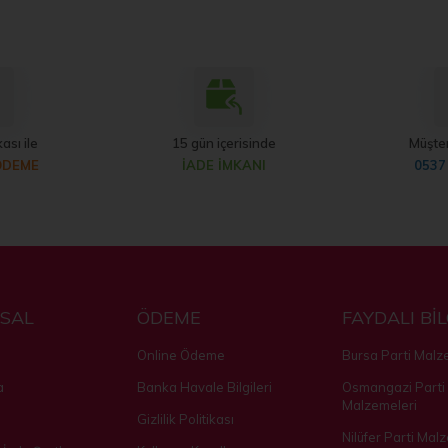
ası ile
15 gün içerisinde
Müşter
ÖDEME
İADE İMKANI
0537
SAL
ÖDEME
FAYDALI Bİ
Online Ödeme
Bursa Parti Malz
a
Banka Havale Bilgileri
Osmangazi Parti
Malzemeleri
Gizlilik Politikası
Nilüfer Parti Mal