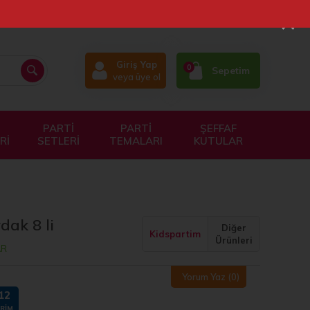
×
Giriş Yap
0
Sepetim
veya üye ol
PARTİ
PARTİ
ŞEFFAF
Rİ
SETLERİ
TEMALARI
KUTULAR
ak 8 li
Diğer
Kidspartim
Ürünleri
AR
Yorum Yaz
(0)
12
IRIM