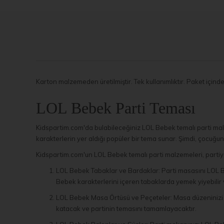
Karton malzemeden üretilmiştir. Tek kullanımlıktır. Paket için
LOL Bebek Parti Teması
Kidspartim.com'da bulabileceğiniz LOL Bebek temalı parti malz
karakterlerin yer aldığı popüler bir tema sunar. Şimdi, çocuğu
Kidspartim.com'un LOL Bebek temalı parti malzemeleri, partiye 
LOL Bebek Tabaklar ve Bardaklar: Parti masasını LOL Be
Bebek karakterlerini içeren tabaklarda yemek yiyebilir v
LOL Bebek Masa Örtüsü ve Peçeteler: Masa düzeninizi t
katacak ve partinin temasını tamamlayacaktır.