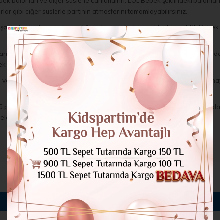
 balonları ve diğer süslerle canlandırın. LOL Bebek şeklindeki balonları du
ar gibi diğer süslerle partinin atmosferini tamamlayabilirsiniz.
pkalar, taçlar, maske ve diğer aksesuarlarla çocuklar favori LOL Bebek ka
arıyla çocukları ve misafirleri eğlenceye dahil edin. Örneğin, LOL Bebek 
ek şeklindeki ikramlarla da partiye uygun lezzetler ekleyebilirsiniz.
li ve dayanıklı malzemelerden üretilir. Hem çocuklar hem de LOL Bebek ha
isi gibi özel etkinliklerin yanı sıra oyun temalı partiler, kız parti grupla
eri ile renkli bir LOL Bebek deneyimi yaşatın!
BENZER ÜRÜNLER