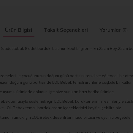
Ürün Bilgisi
Taksit Seçenekleri
Yorumlar
(0)
de 8 adet tabak 8 adet bardak bulunur. Ebat bilgileri = En:23cm Boy:23cm b
emeleri ile çocuğunuzun doğum günü partisini renkli ve eğlenceli bir atmos
nuzun doğum günü partisinde LOL Bebek temalı ürünlerle coşkulu bir kutlam
uyumlu ürünlerle doludur. İşte size sunulan bazı harika ürünler:
bek temasıyla süslemek için LOL Bebek karakterlerinin resimleriyle süslen
e LOL Bebek temalı bardaklardan içeceklerinizi keyifle içebilirsiniz.
amamlamak için LOL Bebek desenli bir masa örtüsü ve uyumlu peçeteler ter