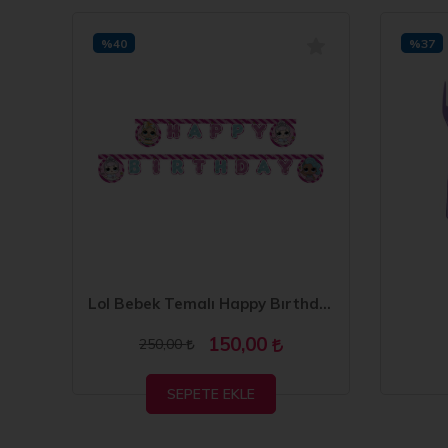
%40
%37
nç
Lol Bebek Temalı Happy Bırthday Banner 270 cm
150,00
250,00
SEPETE EKLE