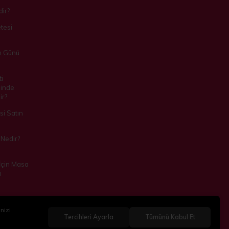
ir?
tesi
m Günü
i
inde
ir?
i Satın
Nedir?
 İçin Masa
i
nizi
Tercihleri Ayarla
Tümünü Kabul Et