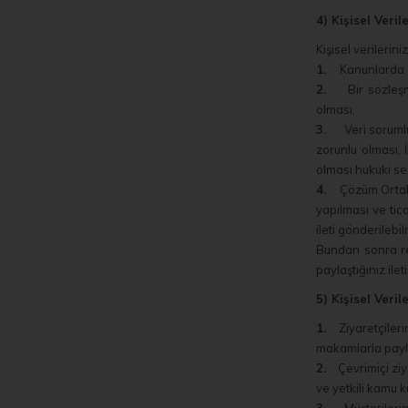
4) Kişisel Veri
Kişisel verileri
1.
Kanunlarda a
2.
Bir sözleşmeni
olması,
3.
Veri sorumlusu
zorunlu olması, 
olması hukuki se
4.
Çözüm Ortaklar
yapılması ve tic
ileti gönderilebi
Bundan sonra rek
paylaştığınız ilet
5) Kişisel Veri
1.
Ziyaretçilerimi
makamlarla payla
2.
Çevrimiçi ziyar
ve yetkili kamu k