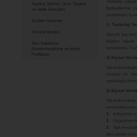
Tedarikçi çalışan
Sipariş Verme, Ürün Teslimi
faaliyetlerinin 
ve İade Süreçleri
yürütülmesi, İş sa
Sizden Gelenler
G. Tedarikçi Ye
Sosyal Medya
Gerçek kişi tedari
bilgileri, hukuk
Veri Saklama,
yürütülmesi, Sözl
Anonimleştirme ve İmha
Politikası
2) Kişisel Veri
Yukarıda kategoril
cihazlar (ör. te
vasıtasıyla otom
3) Kişisel Ver
Yukarıda kategor
menfaatimiz deva
1.
kidspartim uy
2.
Uygulanan tic
3.
İlgili mevzua
İşbu süreler son