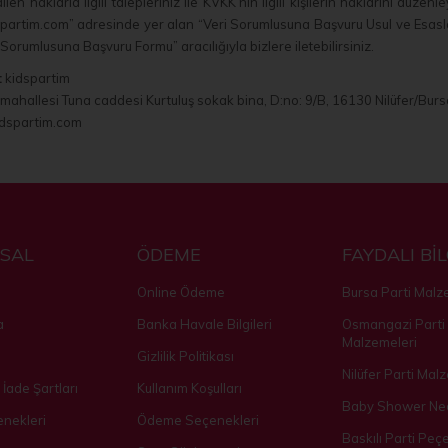
en haklarla ilgili talepleriniz ile KVKK’nın ilgili kişilerin haklarını düz
partim.com” adresinde yer alan “Veri Sorumlusuna Başvuru Usul ve Esasla
Sorumlusuna Başvuru Formu” aracılığıyla bizlere iletebilirsiniz.
:
kidspartim
mahallesi Tuna caddesi Kurtuluş sokak bina, D:no: 9/B, 16130 Nilüfer/Burs
dspartim.com
SAL
ÖDEME
FAYDALI Bİ
Online Ödeme
Bursa Parti Malz
a
Banka Havale Bilgileri
Osmangazi Parti
Malzemeleri
Gizlilik Politikası
Nilüfer Parti Mal
 İade Şartları
Kullanım Koşulları
Baby Shower Ned
nekleri
Ödeme Seçenekleri
Baskılı Parti Peçe