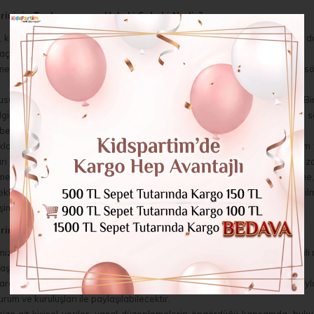
lerinizin Toplanmasının Hukuki Sebebi Nedir?
niz, kidspartim tarafından; yukarıda açıklanan amaçların gerçekleştirilmesi
çıkça öngörülmesi,
n kurulması veya ifasıyla doğrudan doğruya ilgili olması kaydıyla; sözle
nun hukuki yükümlülüğünü yerine getirebilmesi için zorunlu olması, Bir h
İlgili kişinin temel hak ve özgürlüklerine zarar vermemek kaydıyla, veri 
beplerine dayanılarak işlenmektedir.
ımızın Müşterilerimizin ve Potansiyel Müşterilerimizin Kimlik ve iletişim 
ari elektronik ileti gönderilebilmesi amaçlarıyla işlenecektir. Sizlerin he
lmesi faaliyetlerimiz konusunda iletişim kurulmasının durdurulmasını isteme
lam, kampanya, tanıtım yapılması ve ticari elektronik ileti gönderilebilmes
işim bilgileri üzerinden iptal hakkınızı kullanabilirsiniz.
lerinizi Üçüncü Bir Kişiye Aktarıyor Muyuz?
ze ait kişisel veriler, hukuki uyuşmazlıkların giderilmesi amacıyla ve ilgil
şılabilecektir.
etçilerimize ait kişisel veriler, hukuki uyuşmazlıkların giderilmesi amacıy
urum ve kuruluşları ile paylaşılabilecektir.