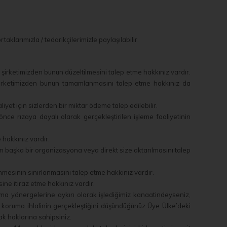
klarımızla / tedarikçilerimizle paylaşılabilir.
 şirketimizden bunun düzeltilmesini talep etme hakkınız vardır.
şirketimizden bunun tamamlanmasını talep etme hakkınız da
liyet için sizlerden bir miktar ödeme talep edilebilir.
nce rızaya dayalı olarak gerçekleştirilen işleme faaliyetinin
e hakkınız vardır.
izin başka bir organizasyona veya direkt size aktarılmasını talep
lenmesinin sınırlanmasını talep etme hakkınız vardır.
sine itiraz etme hakkınız vardır.
oruma yönergelerine aykırı olarak işlediğimiz kanaatindeyseniz,
i koruma ihlalinin gerçekleştiğini düşündüğünüz Üye Ülke’deki
mak haklarına sahipsiniz.