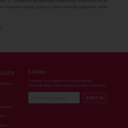
enleyen 11. maddesi kapsamındaki taleplerinizi kidspartim’ne ait
rı Hakkında Tebliğ” uyarınca sizlere kolaylık sağlaması adına
a
E-Bülten
LGİLER
Fırsatlar, Yeni gelenler ve haberlerimiz
emeleri
hakkında bilgi sahibi olmak için lütfen üye olun!
KAYIT OL
zemeleri
ir?
tesi