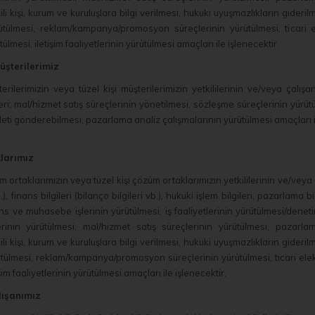
ili kişi, kurum ve kuruluşlara bilgi verilmesi, hukuki uyuşmazlıkların gideri
ütülmesi, reklam/kampanya/promosyon süreçlerinin yürütülmesi, ticari el
ülmesi, iletişim faaliyetlerinin yürütülmesi amaçları ile işlenecektir.
üşterilerimiz
rilerimizin veya tüzel kişi müşterilerimizin yetkililerinin ve/veya çalışanları
eri; mal/hizmet satış süreçlerinin yönetilmesi, sözleşme süreçlerinin yür
 ileti gönderebilmesi, pazarlama analiz çalışmalarının yürütülmesi amaçları i
larımız
ortaklarımızın veya tüzel kişi çözüm ortaklarımızın yetkililerinin ve/veya çalışa
b.), finans bilgileri (bilanço bilgileri vb.), hukuki işlem bilgileri, pazarlama 
ns ve muhasebe işlerinin yürütülmesi, iş faaliyetlerinin yürütülmesi/denetim
rinin yürütülmesi, mal/hizmet satış süreçlerinin yürütülmesi, pazarla
ili kişi, kurum ve kuruluşlara bilgi verilmesi, hukuki uyuşmazlıkların gideri
ütülmesi, reklam/kampanya/promosyon süreçlerinin yürütülmesi, ticari elekt
şim faaliyetlerinin yürütülmesi amaçları ile işlenecektir.
lışanımız