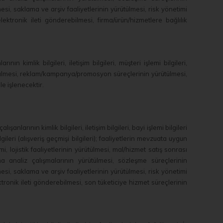
lmesi, saklama ve arşiv faaliyetlerinin yürütülmesi, risk yönetimi
ektronik ileti gönderebilmesi, firma/ürün/hizmetlere bağlılık
nın kimlik bilgileri, iletişim bilgileri, müşteri işlemi bilgileri,
ütülmesi, reklam/kampanya/promosyon süreçlerinin yürütülmesi,
le işlenecektir.
nlarının kimlik bilgileri, iletişim bilgileri, bayi işlemi bilgileri
bilgileri (alışveriş geçmişi bilgileri); faaliyetlerin mevzuata uygun
i, lojistik faaliyetlerinin yürütülmesi, mal/hizmet satış sonrası
ma analiz çalışmalarının yürütülmesi, sözleşme süreçlerinin
lmesi, saklama ve arşiv faaliyetlerinin yürütülmesi, risk yönetimi
ronik ileti gönderebilmesi, son tüketiciye hizmet süreçlerinin