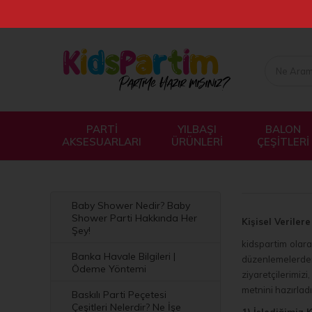
PARTİ
YILBAŞI
BALON
AKSESUARLARI
ÜRÜNLERİ
ÇEŞİTLERİ
Baby Shower Nedir? Baby
Shower Parti Hakkında Her
Kişisel Veriler
Şey!
kidspartim olara
Banka Havale Bilgileri |
düzenlemelerden 
Ödeme Yöntemi
ziyaretçilerimizi
metnini hazırladı
Baskılı Parti Peçetesi
Çeşitleri Nelerdir? Ne İşe