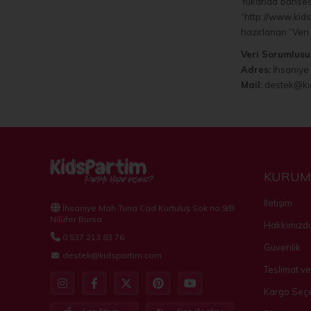
Yukarıda bahsedil
“http://www.kids
hazırlanan “Veri 
Veri Sorumlusu
Adres:
İhsaniye 
Mail:
destek@ki
KURUM
İletişim
İhsaniye Mah Tuna Cad Kurtuluş Sok no:9/B
Nilüfer Bursa
Hakkımızd
0 537 213 83 76
Güvenlik
destek@kidspartim.com
Teslimat ve
Kargo Seçe