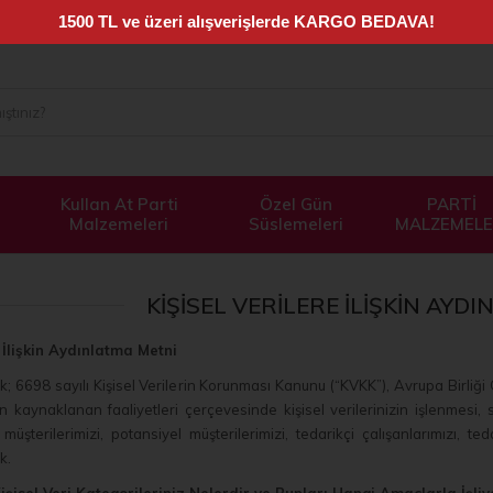
Kullan At Parti
Özel Gün
PARTİ
Malzemeleri
Süslemeleri
MALZEMELE
KIŞISEL VERILERE İLIŞKIN AYD
e İlişkin Aydınlatma Metni
k; 6698 sayılı Kişisel Verilerin Korunması Kanunu (“KVKK”), Avrupa Birliğ
kaynaklanan faaliyetleri çerçevesinde kişisel verilerinizin işlenmesi, sa
, müşterilerimizi, potansiyel müşterilerimizi, tedarikçi çalışanlarımızı, t
k.