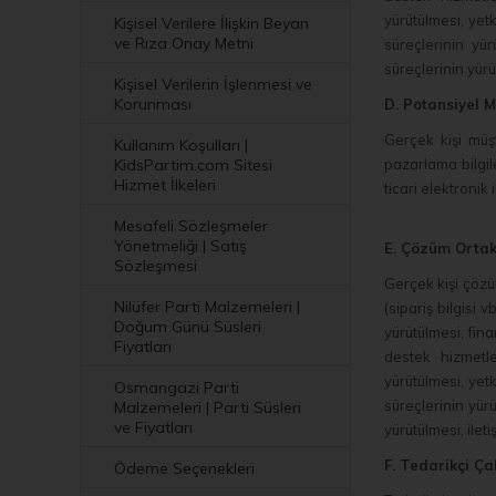
yürütülmesi, yetk
Kişisel Verilere İlişkin Beyan
ve Rıza Onay Metni
süreçlerinin yür
süreçlerinin yürüt
Kişisel Verilerin İşlenmesi ve
Korunması
D. Potansiyel M
Gerçek kişi müşte
Kullanım Koşulları |
KidsPartim.com Sitesi
pazarlama bilgil
Hizmet İlkeleri
ticari elektronik
Mesafeli Sözleşmeler
Yönetmeliği | Satış
E. Çözüm Ortak
Sözleşmesi
Gerçek kişi çözüm 
Nilüfer Parti Malzemeleri |
(sipariş bilgisi v
Doğum Günü Süsleri
yürütülmesi, fina
Fiyatları
destek hizmetle
yürütülmesi, yetk
Osmangazi Parti
süreçlerinin yür
Malzemeleri | Parti Süsleri
ve Fiyatları
yürütülmesi, ileti
F. Tedarikçi Ça
Ödeme Seçenekleri