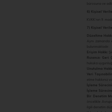
bürosuna ve adli
6) Kişisel Veri
KVKK’nın 9. madde
7) Kişisel Veril
Düzeltme Hakkı
Aynı zamanda ek
bulunmaktadır.
Erişim Hakkı:
Şi
Rızanızı Geri 
hukuka uygunluğu
Unutulma Hakkı
Veri Taşınabilir
etme hakkınız va
İşleme Sürecini
İşleme Sürecine
Bir Denetim M
öncelikle Avrupa
ilgili denetim dü