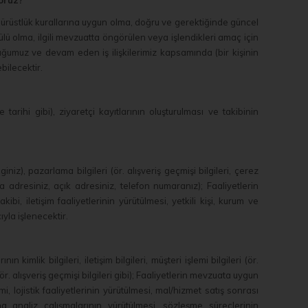
yoruz?
dürüstlük kurallarına uygun olma, doğru ve gerektiğinde güncel
lçülü olma, ilgili mevzuatta öngörülen veya işlendikleri amaç için
uğumuz ve devam eden iş ilişkilerimiz kapsamında (bir kişinin
bilecektir.
tarihi gibi), ziyaretçi kayıtlarının oluşturulması ve takibinin
iniz), pazarlama bilgileri (ör. alışveriş geçmişi bilgileri, çerez
posta adresiniz, açık adresiniz, telefon numaranız); Faaliyetlerin
ibi, iletişim faaliyetlerinin yürütülmesi, yetkili kişi, kurum ve
ıyla işlenecektir.
 kimlik bilgileri, iletişim bilgileri, müşteri işlemi bilgileri (ör.
i (ör. alışveriş geçmişi bilgileri gibi); Faaliyetlerin mevzuata uygun
i, lojistik faaliyetlerinin yürütülmesi, mal/hizmet satış sonrası
ma analiz çalışmalarının yürütülmesi, sözleşme süreçlerinin