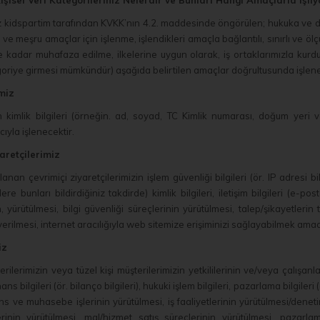
Kişisel Veri Kategorileriniz Nelerdir ve Bunları Hangi Amaçlarla İşli
iniz kidspartim tarafından KVKK’nın 4.2. maddesinde öngörülen; hukuka ve 
ık ve meşru amaçlar için işlenme, işlendikleri amaçla bağlantılı, sınırlı ve ö
e kadar muhafaza edilme, ilkelerine uygun olarak, iş ortaklarımızla kurd
oriye girmesi mümkündür) aşağıda belirtilen amaçlar doğrultusunda işlene
imiz
in kimlik bilgileri (örneğin. ad, soyad, TC Kimlik numarası, doğum yeri ve 
yla işlenecektir.
yaretçilerimiz
anan çevrimiçi ziyaretçilerimizin işlem güvenliği bilgileri (ör. IP adresi bilg
zlere bunları bildirdiğiniz takdirde) kimlik bilgileri, iletişim bilgileri (e-
ürütülmesi, bilgi güvenliği süreçlerinin yürütülmesi, talep/şikayetlerin tak
 verilmesi, internet aracılığıyla web sitemize erişiminizi sağlayabilmek amac
iz
ilerimizin veya tüzel kişi müşterilerimizin yetkililerinin ve/veya çalışanlarının
finans bilgileri (ör. bilanço bilgileri), hukuki işlem bilgileri, pazarlama bilgiler
ns ve muhasebe işlerinin yürütülmesi, iş faaliyetlerinin yürütülmesi/denetim
rinin yürütülmesi, mal/hizmet satış süreçlerinin yürütülmesi, pazarla