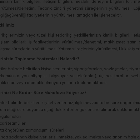
ımızın kimlik bilgileri, iletişim bilgileri, mesleki deneyim bilgileri (ör. mes
yürütülmesi/denetimi, Tedarik zinciri yönetimi süreçlerinin yürütülmesi, Lo
ğlığı/güvenliği faaliyetlerinin yürütülmesi amaçları ile işlenecektir.
tkilimiz
kçilerimizin veya tüzel kişi tedarikçi yetkililerimizin kimlik bilgileri, ileti
i işlem bilgileri; İş faaliyetlerinin yürütülmesi/denetimi, mal/hizmet sat
eşme süreçlerinin yürütülmesi, Yatırım süreçlerinin yürütülmesi, Hukuk işleri
lerinizin Toplanma Yöntemleri Nelerdir?
er halinde belirtilen kişisel verileriniz; sipariş formları, sözleşmeler, ziyaret
lekomünikasyon altyapısı, bilgisayar ve telefonlar), üçüncü taraflar, web
atik olan veya otomatik olmayan yollarla toplanmaktadır.
ilerinizi Ne Kadar Süre Muhafaza Ediyoruz?
iler halinde belirtilen kişisel verileriniz, ilgili mevzuatta bir sure öngö
m ettiği süre boyunca aşağıdaki kriterler göz önüne alınarak saklanmakt
gulamaları
ari teamüller
tta öngörülen zamanaşımı süreleri
unda saklanan kişisel veriler silinmekte, yok edilmekte veya anonim hale g