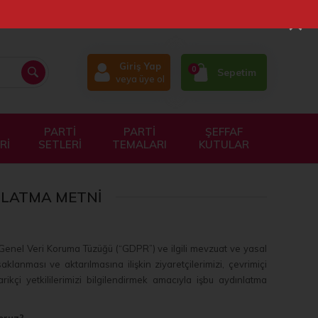
×
Giriş Yap
0
Sepetim
veya üye ol
PARTİ
PARTİ
ŞEFFAF
Rİ
SETLERİ
TEMALARI
KUTULAR
INLATMA METNI
i Genel Veri Koruma Tüzüğü (“GDPR”) ve ilgili mevzuat ve yasal
klanması ve aktarılmasına ilişkin ziyaretçilerimizi, çevrimiçi
edarikçi yetkililerimizi bilgilendirmek amacıyla işbu aydınlatma