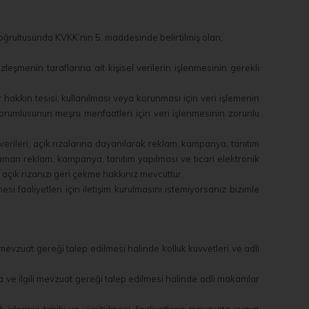
 doğrultusunda KVKK’nın 5. maddesinde belirtilmiş olan;
şmenin taraflarına ait kişisel verilerin işlenmesinin gerekli
akkın tesisi, kullanılması veya korunması için veri işlemenin
sorumlusunun meşru menfaatleri için veri işlenmesinin zorunlu
verileri, açık rızalarına dayanılarak reklam, kampanya, tanıtım
r zaman reklam, kampanya, tanıtım yapılması ve ticari elektronik
, açık rızanızı geri çekme hakkınız mevcuttur.
i faaliyetleri için iletişim kurulmasını istemiyorsanız bizimle
i mevzuat gereği talep edilmesi halinde kolluk kuvvetleri ve adli
la ve ilgili mevzuat gereği talep edilmesi halinde adli makamlar