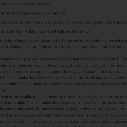
 makamlara aktarılabilecektir.
lerinizi Yurt Dışına Aktarıyor muyuz?
si çerçevesindeki kurallara dayanarak yurtdışındaki üçüncü kişilerle, iş orta
eriniz ile İlgili Haklarınızı Nasıl Kullanabilirsiniz?
:
Yanlış olduğunu düşündüğünüz herhangi bir kişisel verileriniz mevcut ise,
sik olduğunu düşündüğünüz herhangi bir kişisel veriniz mevcut ise, 
rketimizden kişisel verilerinizin kopyasını talep etme hakkınız vardır. Bu faa
Çekme:
Şirketimize vermiş olduğunuz açık rızanızın geri çekilmesinden ö
 etkilenmeden, herhangi bir zamanda rızayı geri çekme hakkınız vardır.
:
Belirli durumlarda şirketimizden kişisel verilerinizin silinmesini talep etm
lik Hakkı:
Belirli durumlarda şirketimizden, elde ettiğimiz kişisel verilerin
rdır.
 Sınırlama Hakkı:
Belirli durumlarda şirketimizden kişisel verilerinizin iş
 İtiraz Hakkı:
Belirli durumlarda şirketimizden kişisel verilerinizin işlenme
akamına Şikayette Bulunma Hakkı:
Kişisel verilerinizi geçerli veri k
 Birliği’nde yaşıyorsanız mutat meskeniniz veya işyeriniz olan veya ver
zenleyici otorite olmak üzere, yetkili düzenleyici otoritede şikâyette bulun