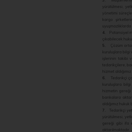
3.
Müşterilerimiz
yürütülmesi, yet
yönetimi süreçler
kargo şirketler
uyuşmazlıklarda 
4.
Potansiyel müşt
çıkabilecek huku
5.
Çözüm ortaklar
kuruluşlara bilgi
işlerinin takibi
tedarikçilere, ba
hizmet aldığımız
6.
Tedarikçi çal
kuruluşlara bilg
hizmetin gereği 
bankalara aktarı
aldığımız hukuk 
7.
Tedarikçi yetk
yürütülmesi, yetk
gereği gibi ifa 
aktarılmaktadır. 