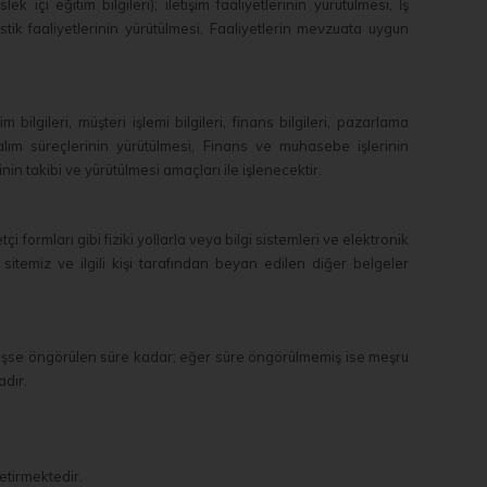
lek içi eğitim bilgileri); iletişim faaliyetlerinin yürütülmesi, İş
jistik faaliyetlerinin yürütülmesi, Faaliyetlerin mevzuata uygun
şim bilgileri, müşteri işlemi bilgileri, finans bilgileri, pazarlama
ın alım süreçlerinin yürütülmesi, Finans ve muhasebe işlerinin
nin takibi ve yürütülmesi amaçları ile işlenecektir.
çi formları gibi fiziki yollarla veya bilgi sistemleri ve elektronik
 sitemiz ve ilgili kişi tarafından beyan edilen diğer belgeler
rülmüşse öngörülen süre kadar; eğer süre öngörülmemiş ise meşru
adır.
etirmektedir.