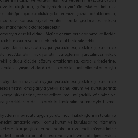
şlerinin takibi ve yürütülmesi, faaliyetlerin mevzuata uygun
 ve kuruluşlarına; iş faaliyetlerinin yürütülmesi/denetimi, risk
ekli olduğu ölçüde topluluk şirketlerimize, çözüm ortaklarımıza,
rıca söz konusu kişisel veriler, ileride çıkabilecek hukuki
dli makamlara aktarılabilecektir.
si amacıyla gerekli olduğu ölçüde çözüm ortaklarımıza ve ileride
hukuk bürosuna ve adli makamlara aktarılabilecektir.
liyetlerin mevzuata uygun yürütülmesi, yetkili kişi, kurum ve
ürütülmesi/denetimi, risk yönetimi süreçlerinin yürütülmesi, hukuk
erekli olduğu ölçüde çözüm ortaklarımıza, kargo şirketlerine,
cek hukuki uyuşmazlıklarda delil olarak kullanılabilmesi amacıyla
liyetlerin mevzuata uygun yürütülmesi, yetkili kişi, kurum ve
ülmesi/denetimi amaçlarıyla yetkili kamu kurum ve kuruluşlarına;
 kargo şirketlerine, tedarikçilere, mali müşavirlik ofisimize ve
uyuşmazlıklarda delil olarak kullanılabilmesi amacıyla hizmet
iyetlerin mevzuata uygun yürütülmesi, hukuk işlerinin takibi ve
i/denetimi amacıyla yetkili kamu kurum ve kuruluşlarına; hizmetin
rikçilere, kargo şirketlerine, bankalara ve mali müşavirimize
da delil olarak kullanılabilmesi amacıyla hizmet aldığımız hukuk