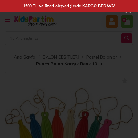
×
0
Ana Sayfa
BALON ÇEŞİTLERİ
Pastel Balonlar
Punch Balon Karışık Renk 10 lu