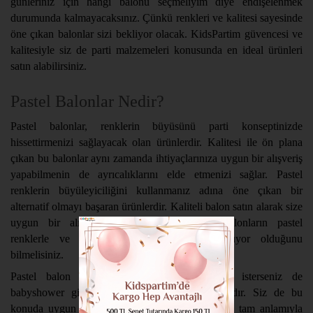
günleriniz için hangi balonu seçmeliyim diye endişelenmek
durumunda kalmayacaksınız. Çünkü renkleri ve kalitesi sayesinde
öne çıkan balonlar sizi bekliyor olacak. KidsPartim güvencesi ve
kalitesiyle siz de parti malzemeleri konusunda en ideal ürünleri
satın alabilirsiniz.
Pastel Balonlar Nedir?
Pastel balonlar, renklerin büyüsünü parti konseptinizde
hissettirmenizi sağlayacak olan ürünlerdir. Kalitesi ile ön plana
çıkan bu balonlar aynı zamanda ihtiyaçlarınıza uygun bir alışveriş
yapabilmenin de ayrıcalıklarını elde etmenizi sağlar. Pastel
renklerin büyüleyiciliğini kullanmanız adına öne çıkan bir
alternatif olmayı başaran ürünlerdir. Kaliteli balon satın alarak size
uygun bir alışveriş gerçekleştirebilirsiniz. Balonların pastel
renklerle ve kaliteli özelliklerle size sunuluyor olduğunu
bilmelisiniz.
Pastel balon ister doğum günü kutlamaları isterseniz de
babyshower gibi etkinlikler için öne çıkmaktadır. Siz de bu
konuda uygun çözümler arıyor ve ihtiyaçlarınızı tam anlamıyla