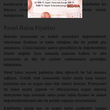
karşılayacak parti malzemeleri satın alabilirsiniz. KidsPartim her
ihtiyaca cevap verecek eşsiz parti malzemelerini sizlerle
buluşturuyor.
Pastel Balon Fiyatları
Balonlar konusunda en kaliteli seçenekleri değerlendirmek
istiyorsanız fiyatların ne kadar olduğuna titiz bir şekilde göz
atmalısınız. Çünkü balonlar sadece görsellikleri ile değerlendirilen
ürünler değildir. Aynı zamanda malzeme kalitesi ve adet
konusunda da titiz bir çözüme odaklanmanız gerektiğini
bilmelisiniz.
Metal balon seçerek partinizin daha eğlenceli bir hal almasını
sağlayın. Üstelik renk konusunda hiçbir sınırla karşı karşıya
kalmadan size en uygun olanı elde etmeyi deneyin. Profesyonel
bir balon seçimi yapmak ve ihtiyaçlarınıza uygun alışveriş
deneyimine kapı aralamak adına pastel balon fiyatları ile alakalı
değerlendirmelerinizi titiz bir şekilde yapmayı denemelisiniz.
KidsPartim olarak size en uygun balon çeşitlerinin hangisi