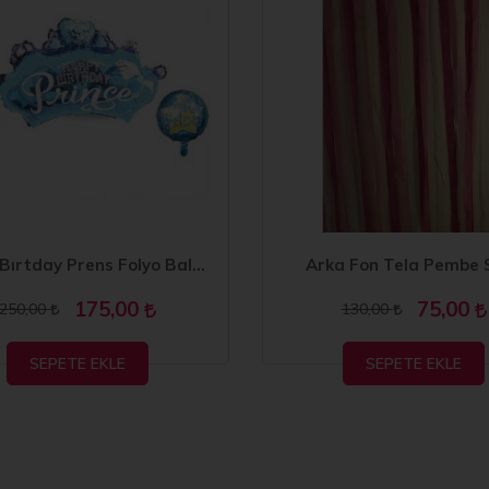
Happy Bırtday Prens Folyo Balon 3 Parça
Arka Fon Tela Pembe 
175,00
75,00
250,00
130,00
SEPETE EKLE
SEPETE EKLE