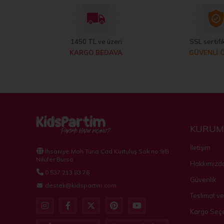
1450 TL ve üzeri
SSL sertifik
KARGO BEDAVA
GÜVENLİ 
KURUM
İletişim
İhsaniye Mah Tuna Cad Kurtuluş Sok no:9/B
Nilüfer Bursa
Hakkımızd
0 537 213 83 76
Güvenlik
destek@kidspartim.com
Teslimat ve
Kargo Seçe