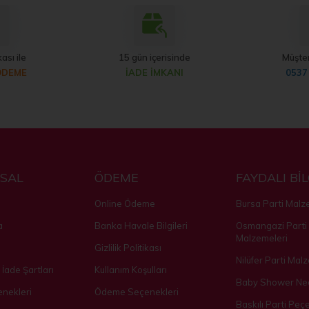
ası ile
15 gün içerisinde
Müşter
ÖDEME
İADE İMKANI
0537
SAL
ÖDEME
FAYDALI Bİ
Online Ödeme
Bursa Parti Malz
a
Banka Havale Bilgileri
Osmangazi Parti
Malzemeleri
Gizlilik Politikası
Nilüfer Parti Mal
 İade Şartları
Kullanım Koşulları
Baby Shower Ned
nekleri
Ödeme Seçenekleri
Baskılı Parti Peçe