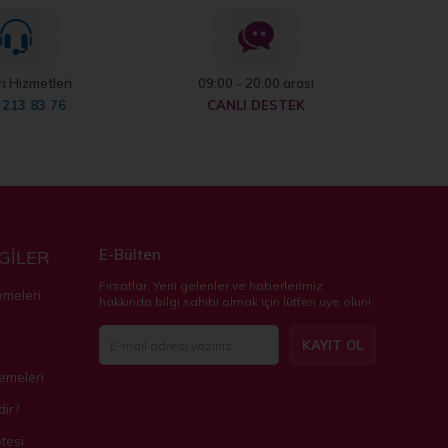
i Hizmetleri
09:00 - 20:00 arası
 213 83 76
CANLI DESTEK
E-Bülten
LGİLER
Fırsatlar, Yeni gelenler ve haberlerimiz
emeleri
hakkında bilgi sahibi olmak için lütfen üye olun!
KAYIT OL
zemeleri
ir?
tesi