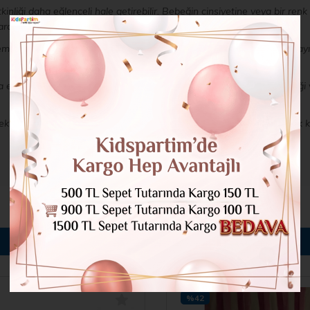
inliği daha eğlenceli hale getirebilir. Bebeğin cinsiyetine veya bir ren
rdımcı olacaktır.
mekler ve atıştırmalıklar sunmak için harika bir fırsattır. Konukların sa
etkileşimli oyunlar oynamak oldukça eğlencelidir. Anne adayı, bebeği ve
tek vermek için çok önemlidir. Bu ipuçları ile baby shower düzenlemek k
BENZER ÜRÜNLER
%42