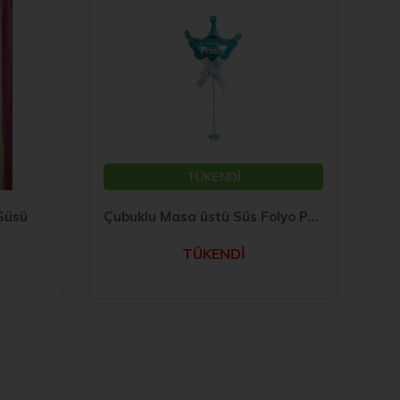
TÜKENDİ
Süsü
Çubuklu Masa üstü Süs Folyo Prens Taç Mavi
TÜKENDİ