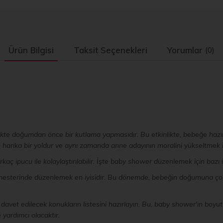
Ürün Bilgisi
Taksit Seçenekleri
Yorumlar
(0)
likte doğumdan önce bir kutlama yapmasıdır. Bu etkinlikte, bebeğe hazırl
 harika bir yoldur ve aynı zamanda anne adayının moralini yükseltmek i
kaç ipucu ile kolaylaştırılabilir. İşte baby shower düzenlemek için bazı i
trimesterinde düzenlemek en iyisidir. Bu dönemde, bebeğin doğumuna çok
 davet edilecek konukların listesini hazırlayın. Bu, baby shower'ın boyut
yardımcı olacaktır.