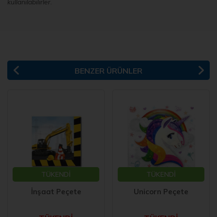
kullanılabilirler.
BENZER ÜRÜNLER
TÜKENDİ
TÜKENDİ
İnşaat Peçete
Unicorn Peçete