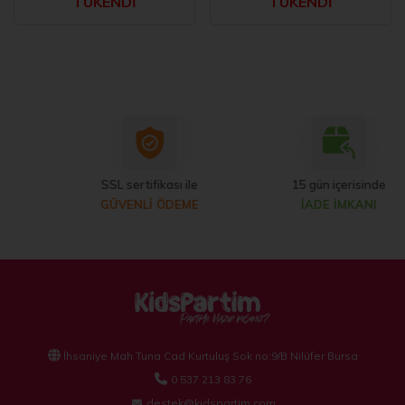
TÜKENDİ
TÜKENDİ
SSL sertifikası ile
15 gün içerisinde
GÜVENLİ ÖDEME
İADE İMKANI
İhsaniye Mah Tuna Cad Kurtuluş Sok no:9/B Nilüfer Bursa
0 537 213 83 76
destek@kidspartim.com