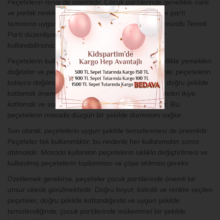
Peçetelerin rengi de önemlidir. Çocuk partilerinde genellikle canlı
ve parlak renkler kullanılır. Bu nedenle, peçeteler de parti
temasına uygun renkte seçilmelidir. Örneğin, bir Denizaltı Temalı
Parti düzenliyorsanız, mavi ve yeşil renkli peçeteler
kullanabilirsiniz.
Peçetelerin kullanımı da önemlidir. Çocukların genellikle yemekleri
dağıtırlar ve peçeteleri masada bırakırlar. Bu nedenle, peçetelerin
kolayca dağılmaması ve düşmemesi için peçeteleri doğru şekilde
katlamak önemlidir. Basit bir katlama tekniği, peçeteleri ikiye
katlamak ve sonra tekrar üçgen şekilde katlamaktır. Bu,
peçetelerin masada düzgün bir şekilde durmasını sağlar.
Son olarak, peçetelerin uygun şekilde temizlenmesi de önemlidir.
Peçeteler tek kullanımlıktır, bu nedenle her kullanımdan sonra
atılmalıdır. Masada kullanılan peçetelerin sıklıkla değiştirilmesi ve
kullanılmış peçetelerin toplanması ve çöpe atılması gerekir.
Özetlemek gerekirse, peçeteler çocuk partilerinde önemli bir
unsur olarak görülmektedir. Doğru boyut, kalınlık ve renkte seçilen
peçeteler, doğru şekilde katlandığında ve uygun şekilde
temizlendiğinde, çocuk partilerinde mükemmel bir şekilde