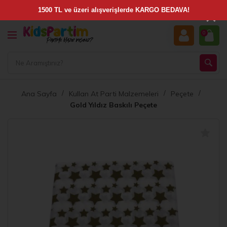
×
0
Ana Sayfa
Kullan At Parti Malzemeleri
Peçete
Gold Yıldız Baskılı Peçete