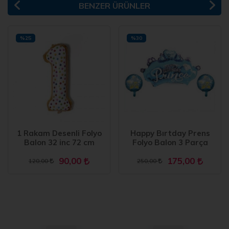
BENZER ÜRÜNLER
%25
%30
1 Rakam Desenli Folyo
Happy Bırtday Prens
Balon 32 inc 72 cm
Folyo Balon 3 Parça
90,00
175,00
120,00
250,00