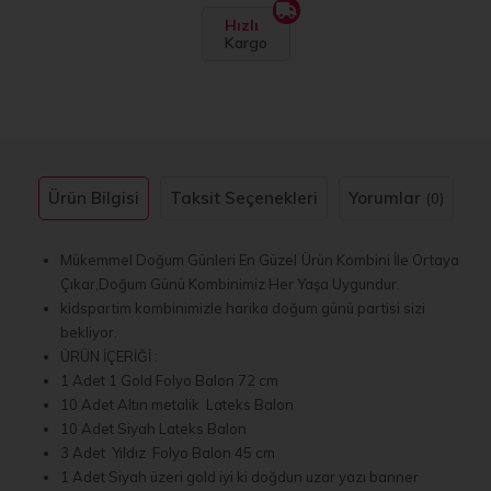
Hızlı
Kargo
Ürün Bilgisi
Taksit Seçenekleri
Yorumlar
(0)
Mükemmel Doğum Günleri En Güzel
Ürün Kombini İle Ortaya
Çıkar,Doğum Günü Kombinimiz Her Yaşa Uygundur.
kidspartim kombinimizle harika doğum günü partisi sizi
bekliyor.
ÜRÜN İÇERİĞİ :
1 Adet 1 Gold Folyo Balon 72 cm
10 Adet Altın metalik Lateks Balon
10 Adet Siyah Lateks Balon
3 Adet Yıldız Folyo Balon 45 cm
1 Adet Siyah üzeri gold iyi ki doğdun uzar yazı banner