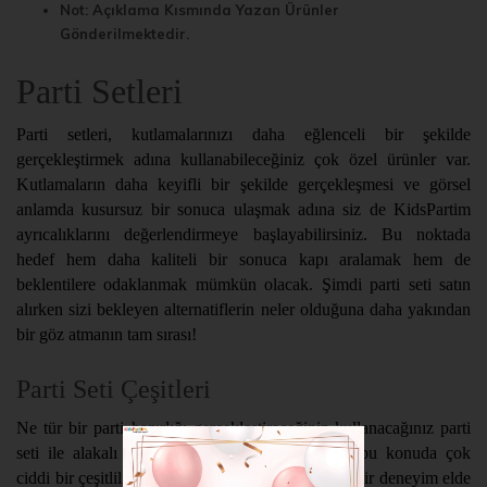
Not: Açıklama Kısmında Yazan Ürünler
Gönderilmektedir.
Parti Setleri
Parti setleri, kutlamalarınızı daha eğlenceli bir şekilde
gerçekleştirmek adına kullanabileceğiniz çok özel ürünler var.
Kutlamaların daha keyifli bir şekilde gerçekleşmesi ve görsel
anlamda kusursuz bir sonuca ulaşmak adına siz de KidsPartim
ayrıcalıklarını değerlendirmeye başlayabilirsiniz. Bu noktada
hedef hem daha kaliteli bir sonuca kapı aralamak hem de
beklentilere odaklanmak mümkün olacak. Şimdi parti seti satın
alırken sizi bekleyen alternatiflerin neler olduğuna daha yakından
bir göz atmanın tam sırası!
Parti Seti Çeşitleri
Ne tür bir parti hazırlığı gerçekleştireceğiniz kullanacağınız parti
seti ile alakalı belirleyici olacaktır. KidsPartim bu konuda çok
ciddi bir çeşitlilik sunarken ihtiyaçlarınıza uygun bir deneyim elde