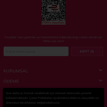
Fırsatlar, Yeni gelenler ve haberlerimiz hakkında bilgi sahibi olmak için
lütfen üye olun!
KAYIT OL
KURUMSAL
ÖDEME
FAYDALI BİLGİLER
Size daha iyi hizmet verebilmek için internet sitemizde çerezler
kullanılmaktadır. Çerez Politikaları Aydınlatma Metni’ni okuyabilir ve
dilerseniz tercihlerinizi değiştirebilirsiniz.
© 2018-2024
KidsPartim
. Tüm hakları saklıdır.