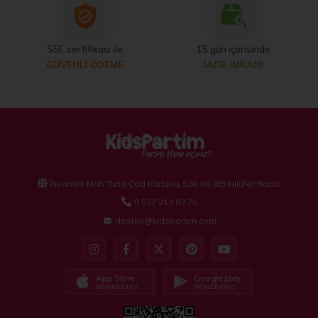
SSL sertifikası ile
15 gün içerisinde
GÜVENLİ ÖDEME
İADE İMKANI
İhsaniye Mah Tuna Cad Kurtuluş Sok no:9/B Nilüfer Bursa
0 537 213 83 76
destek@kidspartim.com
App Store
Google play
İndirebilirsiniz
İndirebilirsiniz