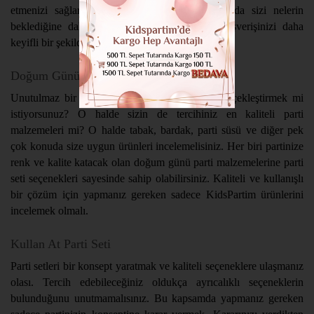
etmenizi sağlar. O halde parti setleri konusunda sizi nelerin
beklediğine daha yakından bir göz atın ve alışverişinizi daha
keyifli bir şekilde tamamlayın!
Doğum Günü Setleri
Unutulmaz bir doğum günü partisi hazırlığı gerçekleştirmek mi
istiyorsunuz? O halde sizin de tercihiniz en kaliteli parti
malzemeleri mi? O halde tabak, bardak, parti süsü ve diğer pek
çok konuda size uygun ürünleri incelemelisiniz. Her biri partinize
renk ve kalite katacak olan doğum günü parti malzemelerine parti
seti seçenekleri sayesinde sahip olabilirsiniz. Kaliteli ve kullanışlı
bir çözüm için yapmanız gereken sadece KidsPartim ürünlerini
incelemek olmalı.
Kullan At Parti Seti
Parti setleri bir konsept yaratmak ve kaliteli seçeneklere ulaşmanız
olası. Tercih edebileceğiniz oldukça ayrıcalıklı seçeneklerin
bulunduğunu unutmamalısınız. Bu kapsamda yapmanız gereken