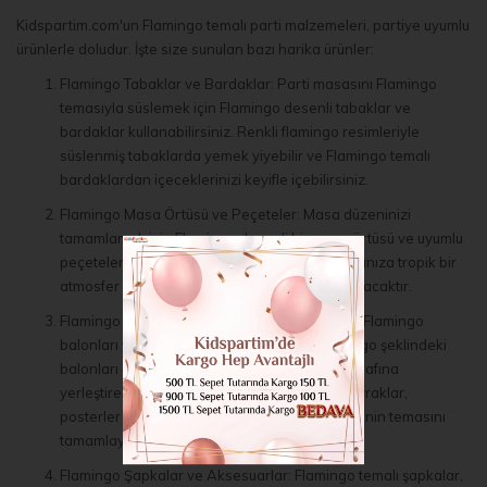
Kidspartim.com'un Flamingo temalı parti malzemeleri, partiye uyumlu
ürünlerle doludur. İşte size sunulan bazı harika ürünler:
Flamingo Tabaklar ve Bardaklar: Parti masasını Flamingo
temasıyla süslemek için Flamingo desenli tabaklar ve
bardaklar kullanabilirsiniz. Renkli flamingo resimleriyle
süslenmiş tabaklarda yemek yiyebilir ve Flamingo temalı
bardaklardan içeceklerinizi keyifle içebilirsiniz.
Flamingo Masa Örtüsü ve Peçeteler: Masa düzeninizi
tamamlamak için Flamingo desenli bir masa örtüsü ve uyumlu
peçeteler tercih edebilirsiniz. Bu ürünler, masanıza tropik bir
atmosfer katacak ve Flamingo temasını yansıtacaktır.
Flamingo Balonlar ve Süsler: Parti mekanınızı Flamingo
balonları ve diğer süslerle canlandırın. Flamingo şeklindeki
balonları duvarlara asabilir veya masaların etrafına
yerleştirebilirsiniz. Ayrıca, Flamingo temalı bayraklar,
posterler ve bannerlar gibi diğer süslerle partinin temasını
tamamlayabilirsiniz.
Flamingo Şapkalar ve Aksesuarlar: Flamingo temalı şapkalar,