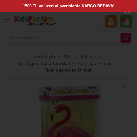
×
0
Ana Sayfa
PARTİ TEMALARI
Kız Doğum Günü Temaları
Flamingo Teması
Flamingo Masa Örtüsü