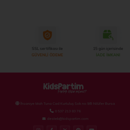
SSL sertifikası ile
15 gün içerisinde
GÜVENLİ ÖDEME
İADE İMKANI
İhsaniye Mah Tuna Cad Kurtuluş Sok no:9/B Nilüfer Bursa
0 537 213 83 76
destek@kidspartim.com