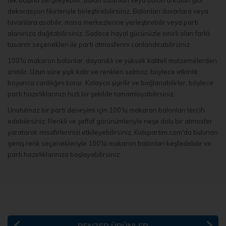
tek başına sergileyebilir, balon sütunları veya balon arkaları gibi
dekorasyon fikirleriyle birleştirebilirsiniz. Balonları duvarlara veya
tavanlara asabilir, masa merkezlerine yerleştirebilir veya parti
alanınıza dağıtabilirsiniz. Sadece hayal gücünüzle sınırlı olan farklı
tasarım seçenekleri ile parti atmosferini canlandırabilirsiniz.
100'lü makaron balonlar, dayanıklı ve yüksek kaliteli malzemelerden
üretilir. Uzun süre şişik kalır ve renkleri solmaz, böylece etkinlik
boyunca canlılığını korur. Kolayca şişirilir ve bağlanabilirler, böylece
parti hazırlıklarınızı hızlı bir şekilde tamamlayabilirsiniz.
Unutulmaz bir parti deneyimi için 100'lü makaron balonları tercih
edebilirsiniz. Renkli ve şeffaf görünümleriyle neşe dolu bir atmosfer
yaratarak misafirlerinizi etkileyebilirsiniz. Kidspartim.com'da bulunan
geniş renk seçenekleriyle 100'lü makaron balonları keşfedebilir ve
parti hazırlıklarınıza başlayabilirsiniz.