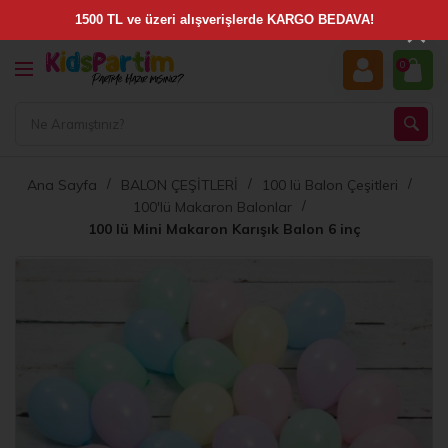
×
0
Ana Sayfa
BALON ÇEŞİTLERİ
100 lü Balon Çeşitleri
100'lü Makaron Balonlar
100 lü Mini Makaron Karışık Balon 6 inç