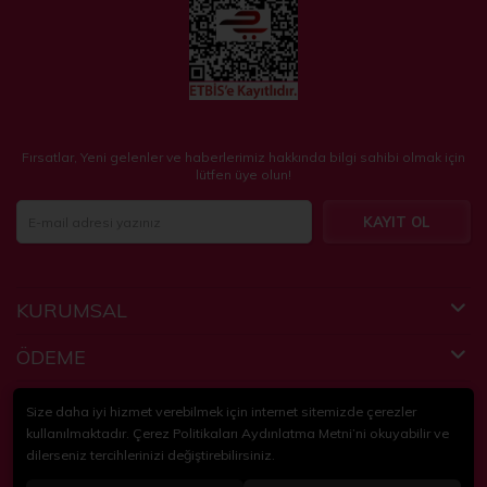
Fırsatlar, Yeni gelenler ve haberlerimiz hakkında bilgi sahibi olmak için
lütfen üye olun!
KAYIT OL
KURUMSAL
ÖDEME
FAYDALI BİLGİLER
Size daha iyi hizmet verebilmek için internet sitemizde çerezler
kullanılmaktadır. Çerez Politikaları Aydınlatma Metni’ni okuyabilir ve
dilerseniz tercihlerinizi değiştirebilirsiniz.
© 2018-2024
KidsPartim
. Tüm hakları saklıdır.