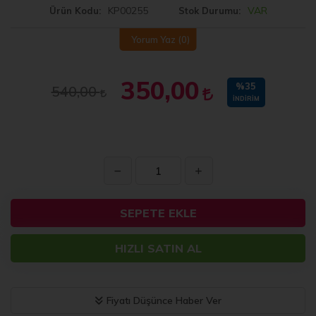
KP00255
VAR
Ürün Kodu
Stok Durumu
Yorum Yaz
(0)
350,00
%35
540,00
İNDIRIM
SEPETE EKLE
HIZLI SATIN AL
Fiyatı Düşünce Haber Ver