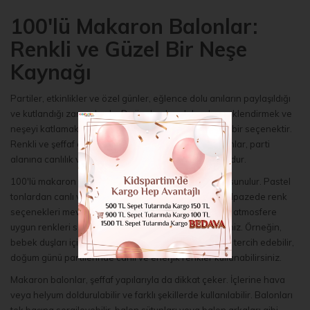
100'lü Makaron Balonlar:
Renkli ve Güzel Bir Neşe
Kaynağı
Partiler, etkinlikler ve özel günler, eğlence dolu anıların paylaşıldığı
ve kutlandığı zamanlardır. Bu özel anları daha da renklendirmek ve
neşeyi katlamak için 100'lü makaron balonlar harika bir seçenektir.
Renkli ve şeffaf görünümleriyle dikkat çeken bu balonlar, parti
alanına canlılık ve neşe katmanın mükemmel bir yoludur.
100'lü makaron balonlar, çeşitli renk seçenekleriyle sunulur. Pastel
tonlardan canlı ve parlak renklere kadar geniş bir yelpazede renk
seçenekleri mevcuttur. Bu sayede, parti temasına ve atmosfere
uygun renkleri seçerek istediğiniz etkiyi yaratabilirsiniz. Örneğin,
bebek duşları için bebek mavi veya pembe renklerini tercih edebilir,
doğum günü partilerinde canlı ve enerjik renkler kullanabilirsiniz.
Makaron balonlar, şeffaf yapılarıyla da dikkat çeker. İçlerine hava
veya helyum doldurulabilir ve farklı şekillerde kullanılabilir. Balonları