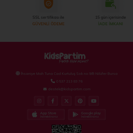
SSL sertifikası ile
15 gün içerisinde
GÜVENLİ ÖDEME
İADE İMKANI
İhsaniye Mah Tuna Cad Kurtuluş Sok no:9/B Nilüfer Bursa
0 537 213 83 76
destek@kidspartim.com
App Store
Google play
İndirebilirsiniz
İndirebilirsiniz