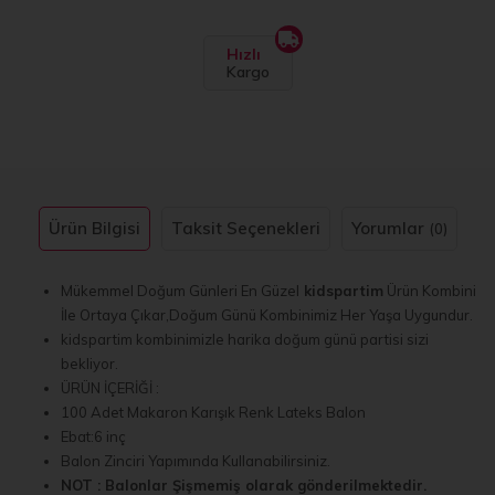
Hızlı
Kargo
Ürün Bilgisi
Taksit Seçenekleri
Yorumlar
(0)
Mükemmel Doğum Günleri En Güzel
kidspartim
Ürün Kombini
İle Ortaya Çıkar,Doğum Günü Kombinimiz Her Yaşa Uygundur.
kidspartim kombinimizle harika doğum günü partisi sizi
bekliyor.
ÜRÜN İÇERİĞİ :
100 Adet Makaron Karışık Renk Lateks Balon
Ebat:6 inç
Balon Zinciri Yapımında Kullanabilirsiniz.
NOT : Balonlar Şişmemiş olarak gönderilmektedir.