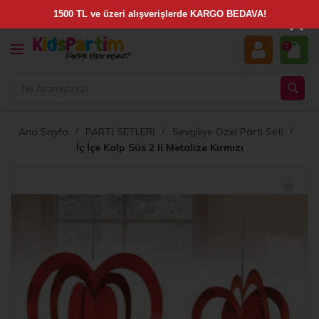
×
0
Ana Sayfa
PARTİ SETLERİ
Sevgiliye Özel Parti Seti
İç İçe Kalp Süs 2 li Metalize Kırmızı