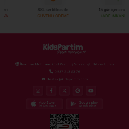
SSL sertifikası ile
15 gün içerisinde
GÜVENLİ ÖDEME
İADE İMKANI
İhsaniye Mah Tuna Cad Kurtuluş Sok no:9/B Nilüfer Bursa
0 537 213 83 76
destek@kidspartim.com
App Store
Google play
İndirebilirsiniz
İndirebilirsiniz