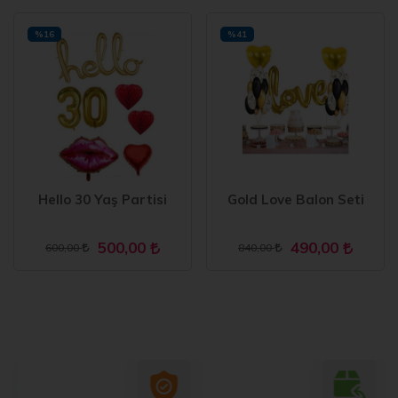
%16
%41
Hello 30 Yaş Partisi
Gold Love Balon Seti
500,00
490,00
600,00
840,00