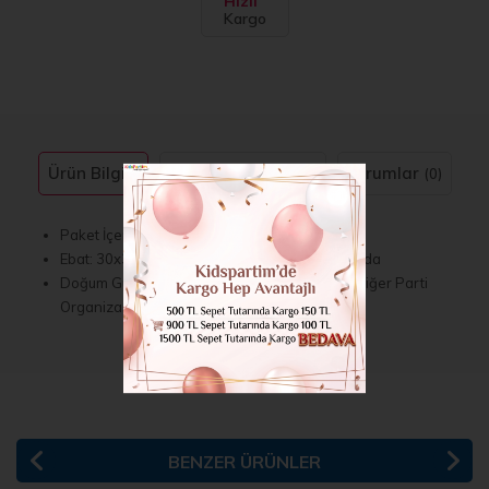
Hızlı
Kargo
Ürün Bilgisi
Taksit Seçenekleri
Yorumlar
(0)
Paket İçerisinde 2 adet Bulunmaktadır.
Ebat: 30x30 20x20 Olmak Üzere İki Farklı Boyda
Doğum Günleri, Baby shower, Söz, Nişan ve Diğer Parti
Organizasyonlarınızı Renklendirin
BENZER ÜRÜNLER