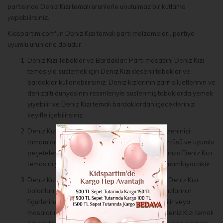
partisinde Deniz Kızı temalı ürünlerle unutulmaz bir kutlama
yapabilirsiniz.
Kidspartim.com'un Deniz Kızı temalı parti malzemeleri, partiye
uyumlu ürünlerle doludur.
Deniz Kızı Tabaklar ve Bardaklar: Parti masasını Deniz Kızı
temasıyla süslemek için Deniz Kızı desenli tabaklar ve
bardaklar kullanabilirsiniz. Deniz kızlarının zarif siluetlerinin ve
denizaltı dünyasının resimleriyle süslenmiş tabaklarda yemek
yiyebilir ve Deniz Kızı temalı bardaklardan içeceklerinizi
keyifle içebilirsiniz.
Deniz Kızı Masa Örtüsü ve Peçeteler: Masa düzeninizi
tamamlamak için Deniz Kızı desenli bir masa örtüsü ve uyumlu
peçeteler tercih edebilirsiniz. Bu ürünler, masanıza Deniz Kızı
temasını yansıtacak ve partinin atmosferini tamamlayacaktır.
Deniz Kızı Balonlar ve Süsler: Parti mekanınızı Deniz Kızı
balonları ve diğer süslerle canlandırın. Deniz kızlarının
figürlerine benzeyen balonları duvarlara asabilir veya
masaların etrafına yerleştirebilirsiniz. Ayrıca, Deniz Kızı temalı