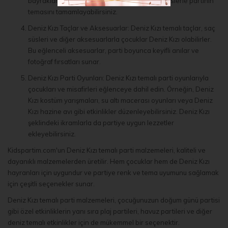
bayraklar, posterler ve bannerlar gibi diğer süslerle partinin
temasını tamamlayabilirsiniz.
Deniz Kızı Taçlar ve Aksesuarlar: Deniz Kızı temalı taçlar, saç
süsleri ve diğer aksesuarlarla çocuklar Deniz Kızı olabilirler.
Bu eğlenceli aksesuarlar, parti boyunca keyifli anılar ve
fotoğraf fırsatları sunar.
Deniz Kızı Parti Oyunları: Deniz Kızı temalı parti oyunlarıyla
çocukları ve misafirleri eğlenceye dahil edin. Örneğin, Deniz
Kızı kostüm yarışmaları, su altı macerası oyunları veya Deniz
Kızı hazine avı gibi etkinlikler düzenleyebilirsiniz. Deniz Kızı
şeklindeki ikramlarla da partiye uygun lezzetler
ekleyebilirsiniz.
Kidspartim.com'un Deniz Kızı temalı parti malzemeleri, kaliteli ve
dayanıklı malzemelerden üretilir. Hem çocuklar hem de Deniz Kızı
hayranları için uygundur ve partiye renk ve tema uyumunu sağlamak
için çeşitli seçenekler sunar.
Deniz Kızı temalı parti malzemeleri, çocuğunuzun doğum günü partisi
gibi özel etkinliklerin yanı sıra plaj partileri, havuz partileri ve diğer
deniz temalı etkinlikler için de mükemmel bir seçenektir.