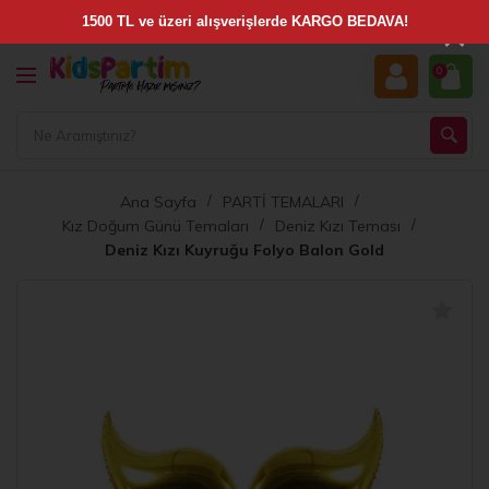
×
0
Ana Sayfa
PARTİ TEMALARI
Kız Doğum Günü Temaları
Deniz Kızı Teması
Deniz Kızı Kuyruğu Folyo Balon Gold