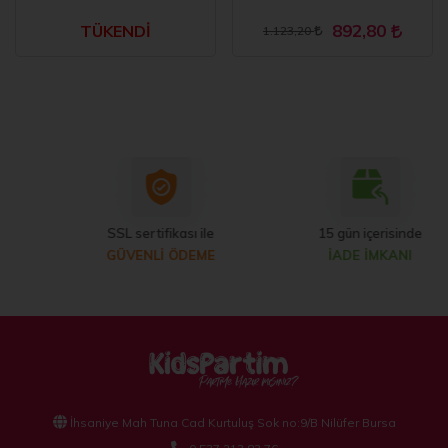
892,80
TÜKENDİ
1.123,20
SSL sertifikası ile
15 gün içerisinde
GÜVENLİ ÖDEME
İADE İMKANI
İhsaniye Mah Tuna Cad Kurtuluş Sok no:9/B Nilüfer Bursa