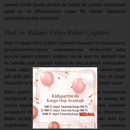
zamanı. Gerek fiyatlar gerekse de kaliteli bir çözüme odaklanmak
adına siz de ihtiyaçlarınıza uygun bir çözüme ulaşmanın
ayrıcalıklarına kapı aralıyoruz.
Harf ve Rakam Folyo Balon Çeşitleri
Harf ve rakam folyo çeşitleri sayesinde kusursuz bir organizasyon
gerçekleştirebileceğinizi unutmamalısınız. Profesyonel bakış
açısıyla hareket etmenize yardımcı olacak eşsiz bir alternatif olan
bu balonlar aynı zamanda kaliteyi de öne çıkaracak yaklaşımlara
olanak sağlar. Gümüş renkli folyo balonlar satın alabileceğiniz
gibi gold gibi alternatiflere de odaklanabilirsiniz. Size en uygun
seçenekler ve kalite odaklı çözümler için tercihinizi hemen yapın.
Balon çeşitleri arasında size uygun bir alternatiften faydalanmak
istediğinizde kullanışlılık ve kaliteyi de dikkatle ele almanız her
şeyden önemlidir. Bu kapsamda KidsPartim ürünleri sayesinde
avantajlarla dolu bir çözüme sahip olabileceğinizi bilmelisiniz.
Balon seçmek ve kullanmak kadar önemli detayları sizler için
değerlendiren KidsPartim sayesinde alışveriş ayrıcalıklarını