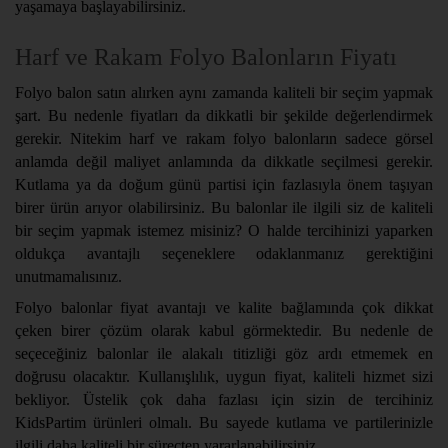
yaşamaya başlayabilirsiniz.
Harf ve Rakam Folyo Balonların Fiyatı
Folyo balon satın alırken aynı zamanda kaliteli bir seçim yapmak
şart. Bu nedenle fiyatları da dikkatli bir şekilde değerlendirmek
gerekir. Nitekim harf ve rakam folyo balonların sadece görsel
anlamda değil maliyet anlamında da dikkatle seçilmesi gerekir.
Kutlama ya da doğum günü partisi için fazlasıyla önem taşıyan
birer ürün arıyor olabilirsiniz. Bu balonlar ile ilgili siz de kaliteli
bir seçim yapmak istemez misiniz? O halde tercihinizi yaparken
oldukça avantajlı seçeneklere odaklanmanız gerektiğini
unutmamalısınız.
Folyo balonlar fiyat avantajı ve kalite bağlamında çok dikkat
çeken birer çözüm olarak kabul görmektedir. Bu nedenle de
seçeceğiniz balonlar ile alakalı titizliği göz ardı etmemek en
doğrusu olacaktır. Kullanışlılık, uygun fiyat, kaliteli hizmet sizi
bekliyor. Üstelik çok daha fazlası için sizin de tercihiniz
KidsPartim ürünleri olmalı. Bu sayede kutlama ve partilerinizle
ilgili daha kaliteli bir süreçten yararlanabilirsiniz.