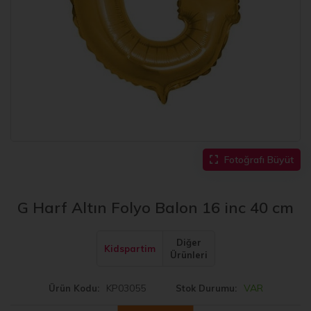
Fotoğrafı Büyüt
G Harf Altın Folyo Balon 16 inc 40 cm
Diğer
Kidspartim
Ürünleri
KP03055
VAR
Ürün Kodu
Stok Durumu