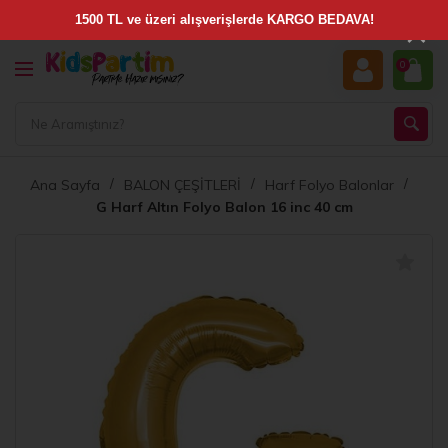
×
0
Ana Sayfa
BALON ÇEŞİTLERİ
Harf Folyo Balonlar
G Harf Altın Folyo Balon 16 inc 40 cm