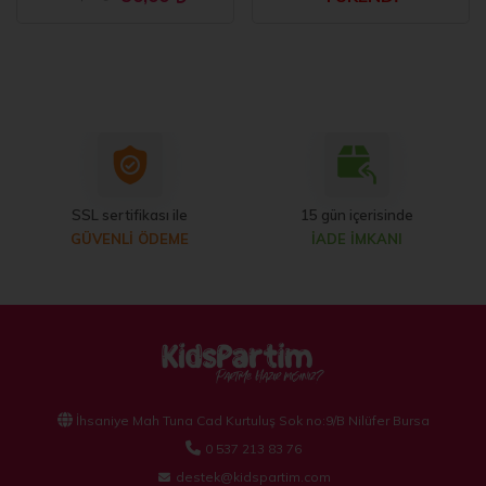
SSL sertifikası ile
15 gün içerisinde
GÜVENLİ ÖDEME
İADE İMKANI
İhsaniye Mah Tuna Cad Kurtuluş Sok no:9/B Nilüfer Bursa
0 537 213 83 76
destek@kidspartim.com