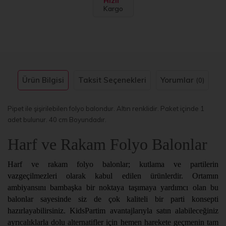
Hızlı
Kargo
Ürün Bilgisi
Taksit Seçenekleri
Yorumlar
(0)
Pipet ile şişirilebilen folyo balondur. Altın renklidir. Paket içinde 1
adet bulunur. 40 cm Boyundadır.
Harf ve Rakam Folyo Balonlar
Harf ve rakam folyo balonlar; kutlama ve partilerin
vazgeçilmezleri olarak kabul edilen ürünlerdir. Ortamın
ambiyansını bambaşka bir noktaya taşımaya yardımcı olan bu
balonlar sayesinde siz de çok kaliteli bir parti konsepti
hazırlayabilirsiniz. KidsPartim avantajlarıyla satın alabileceğiniz
ayrıcalıklarla dolu alternatifler için hemen harekete geçmenin tam