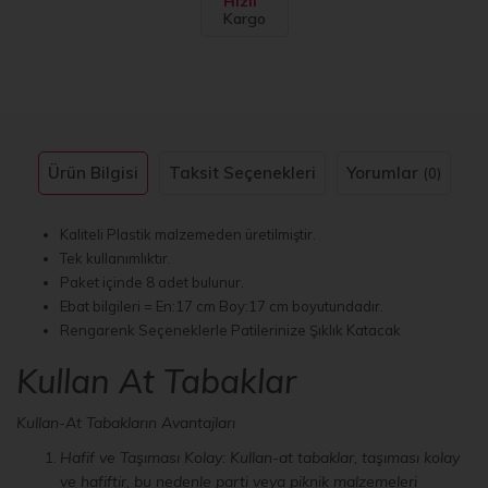
Hızlı
Kargo
Ürün Bilgisi
Taksit Seçenekleri
Yorumlar
(0)
Kaliteli Plastik malzemeden üretilmiştir.
Tek kullanımlıktır.
Paket içinde 8 adet bulunur.
Ebat bilgileri = En:17 cm Boy:17 cm boyutundadır.
Rengarenk Seçeneklerle Patilerinize Şıklık Katacak
Kullan At Tabaklar
Kullan-At Tabakların Avantajları
Hafif ve Taşıması Kolay: Kullan-at tabaklar, taşıması kolay
ve hafiftir, bu nedenle parti veya piknik malzemeleri