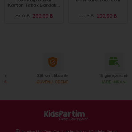
Karton Tabak Bardak 8
li
200,00
100,00
250,00
111,25
SSL sertifikası ile
15 gün içerisinde
GÜVENLİ ÖDEME
İADE İMKANI
İhsaniye Mah Tuna Cad Kurtuluş Sok no:9/B Nilüfer Bursa