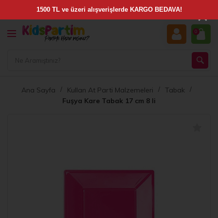
×
0
Ana Sayfa
Kullan At Parti Malzemeleri
Tabak
Fuşya Kare Tabak 17 cm 8 li