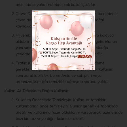
arasında seyahat ederken çok kullanışlıdırlar.
Çevre Dostu: Birçoğu geri dönüştürülebilir ve bu nedenle
çevre dostudur. Bu, atık miktarını azaltarak doğal
kaynakları korumamıza yardımcı olur.
Hijyenik: Kullan-at tabaklar, kullanımdan sonra kolayca
atılabilir ve bu da hijyenik bir seçenek haline gelir. Bunun
yanı sıra, özellikle enfeksiyon riskinin yüksek olduğu
yerlerde (örneğin, büfelerde) kullanılması önerilir.
Pratik: Kullan-at tabaklar, yıkama veya temizleme
gerektirmediğinden, zaman kazandırır. Ayrıca, kullanım
sonrası atılabilirler, bu nedenle ev sahipleri veya
organizatörler için temizlikle uğraşma sorunu yoktur.
Kullan-At Tabakların Doğru Kullanımı
Kullanım Öncesinde Temizleyin: Kullan-at tabakları
kullanmadan önce temizleyin. Bunlar genellikle fabrikada
üretilir ve kullanıma hazır olduklarını varsayarak, üzerlerinde
bazı kir, toz veya diğer kalıntılar olabilir.