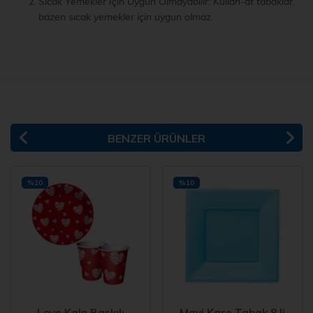
Sıcak Yemekler İçin Uygun Olmayabilir: Kullan-at tabaklar,
bazen sıcak yemekler için uygun olmaz.
BENZER ÜRÜNLER
%20
%10
Love Kalp Baskılı
Mavi Kare Tabak 8 li