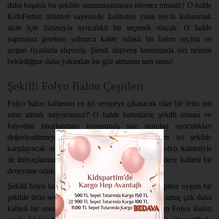
daha başarılı bir şekilde tamamlanmasını istemez misiniz? O halde
KidsPartim ürünleri sayesinde kaliteden yana tercih kullanmak
sizin için fazlasıyla ayrıcalıklı bir seçenek olacak. O halde
yapmanız gereken yalnızca kalite odaklı bir balon seçimi ve
uygun fiyatlarla alışveriş. Şimdi alışveriş konusunda sizi nelerin
beklediğine daha yakından bir göz atmanın tam sırası!
Şekilli Folyo Balon Çeşitleri
Folyo balon kalitesini en iyi seviyeye çıkaracak olan bir ürün mü
satın almak istiyorsunuz? O halde balonların şekilli olması ve
folyodan tasarlanması konusunda size sunulan ayrıcalıkları
değerlendirmeye ne dersiniz? İhtiyaçlarınızı en iyi şekilde
karşılayacak olan şekilli balonlar aynı zamanda folyo kalitesiyle
de ihtiyaçlarınıza uygun bir çözüm sağlar. Size sadece kaliteli bir
deneyime odaklanmak kalır.
Şekilli folyo balonlarda kutlama ya da parti konseptine uygun bir
şekilde ürün seçmek gerekmektedir. Bu kapsamda amaç çok daha
kaliteli bir sonuca ulaşmak olacaktır. Korsan Adam Folyo Balon