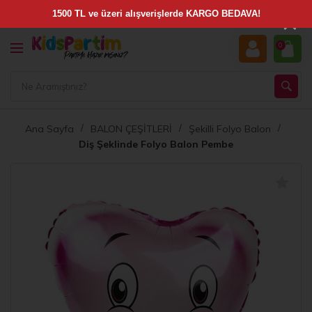
×
0
Ana Sayfa
BALON ÇEŞİTLERİ
Şekilli Folyo Balon
Diş Şeklinde Folyo Balon Pembe