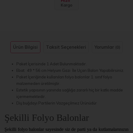
Hızlı
Kargo
Ürün Bilgisi
Taksit Seçenekleri
Yorumlar
(0)
Paket İçerisinde 1 Adet Bulunmaktadır.
Ebat: 49 * 56 cm Helyum Gazı İle Uçan Balon Yapabilirsiniz.
Paket İçeriğinde kullanılan folyo balonlar 1. sınıf folyo
malzemeden üretilmiştir.
Estetik yapısının yanında sağlığa zararlı hiç bir katkı madde
içermemektedir.
Diş buğdayı Partilerin Vazgeçilmez Ürünüdür
Şekilli Folyo Balonlar
Şekilli folyo balonlar sayesinde siz de parti ya da kutlamalarınızın