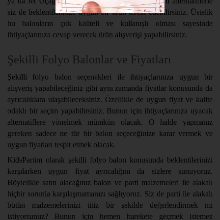
ya da Jet Uçağı Folyo Balon gibi birbirinden farklı alternatiflerle
siz de beklentilerinize uygun bir ürün tercih edebilirsiniz. Üstelik
bu balonların çok kaliteli ve kullanışlı olması sayesinde
ihtiyaçlarınıza cevap verecek ürün alışverişi yapabilirsiniz.
Şekilli Folyo Balonlar ve Fiyatları
Şekilli folyo balon seçenekleri ile ihtiyaçlarınıza uygun bir
alışveriş yapabileceğiniz gibi aynı zamanda fiyatlar konusunda da
ayrıcalıklara ulaşabileceksiniz. Özellikle de uygun fiyat ve kalite
odaklı bir seçim yapabilirsiniz. Bunun için ihtiyaçlarınıza uyacak
alternatiflere yönelmek mümkün olacak. O halde yapmanız
gereken sadece ne tür bir balon seçeceğinize karar vermek ve
uygun fiyatları tespit etmek olacak.
KidsPartim olarak şekilli folyo balon konusunda beklentilerinizi
karşılarken uygun fiyat ayrıcalığını da sizlere sunuyoruz.
Böylelikle satın alacağınız balon ve parti malzemeleri ile alakalı
hiçbir sorunla karşılaşmamanızı sağlıyoruz. Siz de parti ile alakalı
bütün malzemelerinizi titiz bir şekilde değerlendirmek mi
istiyorsunuz? Bunun için hemen harekete geçmek istemez