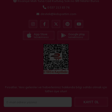
İhsaniye Mah Tuna Cad Kurtuluş Sok no:9/B Nilüfer Bursa
0 537 213 83 76
destek@kidspartim.com
App Store
Google play
İndirebilirsiniz
İndirebilirsiniz
Fırsatlar, Yeni gelenler ve haberlerimiz hakkında bilgi sahibi olmak için
lütfen üye olun!
KAYIT OL