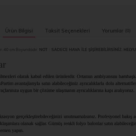
Ürün Bilgisi
Taksit Seçenekleri
Yorumlar
(0)
nur. 40 cm Boyundadır.
NOT : SADECE HAVA İLE ŞİŞİREBİLİRSİNİZ. HELY
ar
çilmezleri olarak kabul edilen ürünlerdir. Ortamın ambiyansını bambaşk
idsPartim avantajlarıyla satın alabileceğiniz ayrıcalıklarla dolu alterna
yaçlarınıza uygun bir çözüme ulaşmanın ayrıcalıklarına kapı aralıyoruz.
zasyon gerçekleştirebileceğinizi unutmamalısınız. Profesyonel bakış aç
aşımlara olanak sağlar. Gümüş renkli folyo balonlar satın alabileceğiniz
 hemen yapın.