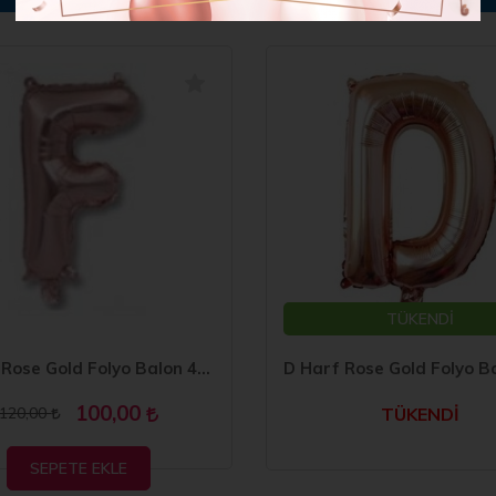
TÜKENDİ
F Harf Rose Gold Folyo Balon 40 inc 100 cm
100,00
120,00
TÜKENDİ
SEPETE EKLE