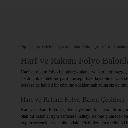
Pipet ile şişirilebilen folyo balondur. Paket içinde 1 adet bulu
Harf ve Rakam Folyo Balonl
Harf ve rakam folyo balonlar; kutlama ve partilerin vazge
siz de çok kaliteli bir parti konsepti hazırlayabilirsiniz. K
gerekse de kaliteli bir çözüme odaklanmak adına siz de ihti
Harf ve Rakam Folyo Balon Çeşitleri
Harf ve rakam folyo çeşitleri sayesinde kusursuz bir organi
olan bu balonlar aynı zamanda kaliteyi de öne çıkaracak yakl
uygun seçenekler ve kalite odaklı çözümler için tercihinizi