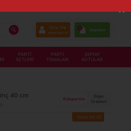
×
Giriş Yap
0
Sepetim
veya üye ol
PARTİ
PARTİ
ŞEFFAF
Rİ
SETLERİ
TEMALARI
KUTULAR
inç 40 cm
Diğer
Kidspartim
Ürünleri
AR
Yorum Yaz
(0)