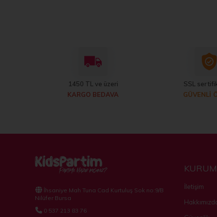
1450 TL ve üzeri
SSL sertifik
KARGO BEDAVA
GÜVENLİ 
KURUM
İletişim
İhsaniye Mah Tuna Cad Kurtuluş Sok no:9/B
Nilüfer Bursa
Hakkımızd
0 537 213 83 76