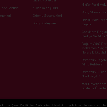
Gizlilik Politikası
Nilüfer Parti Mal
 İade Şartları
Kullanım Koşulları
Baby Shower Ned
nekleri
Ödeme Seçenekleri
Baskılı Parti Peçe
Satış Sözleşmesi
Çeşitleri
Çocuklara Doğu
Hediye Ne Alınır?
Doğum Günü Part
Malzemesi Seçim
Nelere Dikkat Edil
Ramazan Peçetes
Alma Rehberi
Ramazan Süsleri 
Nasıl Seçilir?
İftar Davetleriniz
Süsleme Öneriler
ktadır. Çerez Politikaları Aydınlatma Metni’ni okuyabilir ve dilerseniz tercihleri