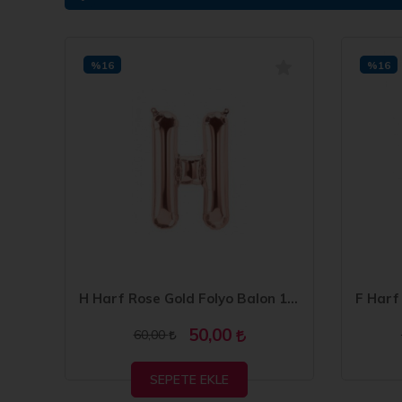
%16
%16
I Harf Gümüş Folyo Balon 16 inc 40 cm
H Harf Rose Gold Folyo Balon 16 inc 40 cm
50,00
60,00
SEPETE EKLE