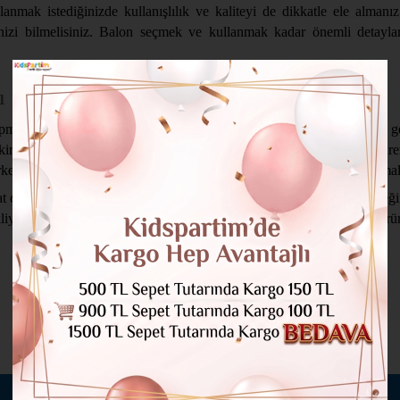
dalanmak istediğinizde kullanışlılık ve kaliteyi de dikkatle ele alm
nizi bilmelisiniz. Balon seçmek ve kullanmak kadar önemli detayları
ı
pmak şart. Bu nedenle fiyatları da dikkatli bir şekilde değerlendirmek 
. Kutlama ya da doğum günü partisi için fazlasıyla önem taşıyan birer ürü
rken oldukça avantajlı seçeneklere odaklanmanız gerektiğini unutmamalı
at çeken birer çözüm olarak kabul görmektedir. Bu nedenle de seçeceğini
ekliyor. Üstelik çok daha fazlası için sizin de tercihiniz KidsPartim ür
BENZER ÜRÜNLER