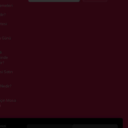
zemeleri
ir?
tesi
m Günü
i
inde
ir?
i Satın
Nedir?
 İçin Masa
i
nizi