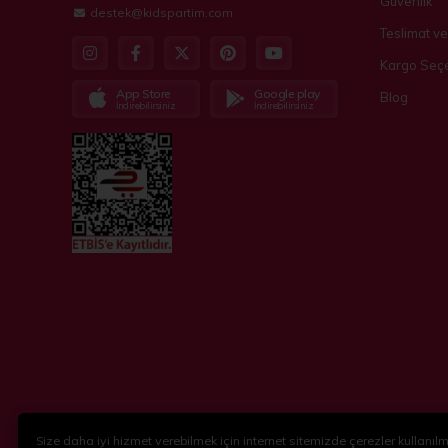
Güvenlik
destek@kidspartim.com
Teslimat ve
Kargo Seçe
App Store
Google play
Blog
İndirebilirsiniz
İndirebilirsiniz
Size daha iyi hizmet verebilmek için internet sitemizde çerezler kullanılma