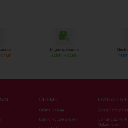
ası ile
15 gün içerisinde
Müşter
ÖDEME
İADE İMKANI
0537
SAL
ÖDEME
FAYDALI Bİ
Online Ödeme
Bursa Parti Malz
a
Banka Havale Bilgileri
Osmangazi Parti
Malzemeleri