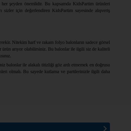
anız her şeyden önemlidir. Bu kapsamda KidsPartim ürünleri
 sizler için değerlendiren KidsPartim sayesinde alışveriş
gerekir. Nitekim harf ve rakam folyo balonların sadece görsel
n arıyor olabilirsiniz. Bu balonlar ile ilgili siz de kaliteli
sınız.
z balonlar ile alakalı titizliği göz ardı etmemek en doğrusu
ünleri olmalı. Bu sayede kutlama ve partilerinizle ilgili daha