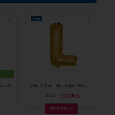
%16
%
D Harf Rose Gold Folyo Balon 40 inc 100 cm
L Harf Altın Folyo Balon 40 inc 100 cm
100,00
120,00
SEPETE EKLE