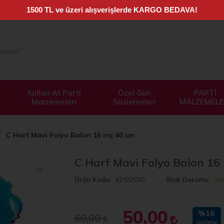
Kullan At Parti
Özel Gün
PARTİ
Malzemeleri
Süslemeleri
MALZEMELE
C Harf Mavi Folyo Balon 16 inç 40 cm
C Harf Mavi Folyo Balon 16 
KP00530
V
Ürün Kodu
Stok Durumu
50,00
%16
60,00
İNDIRIM